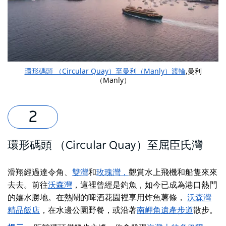
環形碼頭 （Circular Quay）至曼利（Manly）渡輪
,曼利
（Manly）
環形碼頭 （Circular Quay）至屈臣氏灣
滑翔經過達令角、
雙灣
和
玫瑰灣，
觀賞水上飛機和船隻來來
去去。前往
沃森灣
，這裡曾經是釣魚，如今已成為港口熱門
的嬉水勝地。在熱鬧的啤酒花園裡享用炸魚薯條，
沃森灣
精品飯店
，在水邊公園野餐，或沿著
南岬角遺產步道
散步。