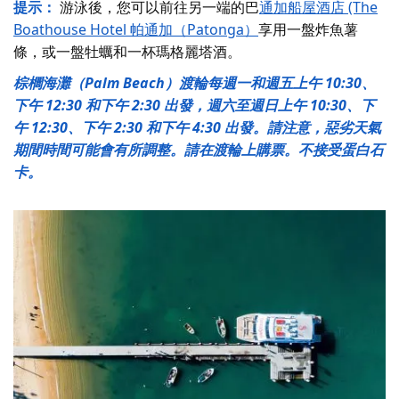
提示：
游泳後，您
可以前往另一端的巴
通加船屋酒店 (The
Boathouse Hotel 帕通加（Patonga）
享用一盤炸魚薯
條，或一盤牡蠣和一杯瑪格麗塔酒。
棕櫚海灘（Palm Beach）渡輪每週一和週五上午 10:30、
下午 12:30 和下午 2:30 出發，週六至週日上午 10:30、下
午 12:30、下午 2:30 和下午 4:30 出發。請注意，惡劣天氣
期間時間可能會有所調整。請在渡輪上購票。不接受蛋白石
卡。