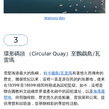
Watsons Bay
環形碼頭 （Circular Quay）至鸚鵡島/瓦
雷瑪
雪梨海港最大的島嶼，
科卡圖島/瓦里瑪
有著悠久而傳奇的
歷史。幾個世紀以來，這裡一直是原住民的釣魚勝地，後來
在1839年至1869年殖民時期成為囚犯監獄。如今，這裡是
聯合國教科文組織世界遺產名錄中的囚犯遺址，以及
海濱露
營地
、持照咖啡館、歷史悠久的造船廠、度假屋和公寓。提
供導覽和自助遊，並舉辦精彩的季節性活動。