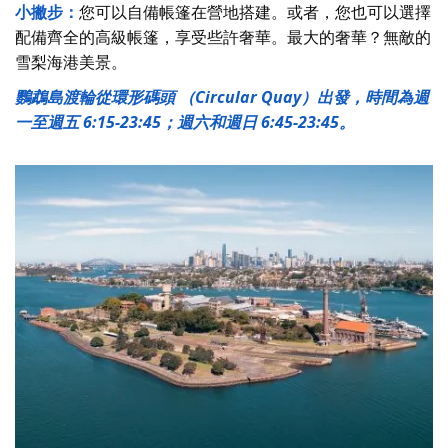
小撇步：
您可以自備帳篷在營地搭建。或者，您也可以選擇
配備齊全的高級帳篷，享受些許奢華。最大的奢華？無敵的
雪梨海港美景。
鸚鵡島渡輪從環形碼頭 （Circular Quay）出發，時間為週
一至週五 6:15-23:45；週六和週日 6:45-23:45。