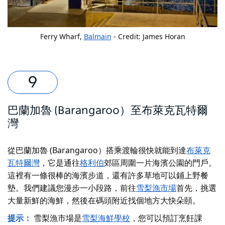
Ferry Wharf,
Balmain
- Credit: James Horan
巴蘭加魯 (Barangaroo）至布萊克瓦特爾
灣
從巴蘭加魯 (Barangaroo）搭乘渡輪很快就能到達
布萊克
瓦特爾灣
，它是通往
格利伯
郊區周圍一片海濱公園的門戶。
這裡有一條很棒的海濱步道，還有許多草地可以鋪上野餐
墊。我們建議您漫步一小段路，前往
雪梨漁市場
首先，挑選
大量新鮮的海鮮，然後在碼頭附近找個地方大快朵頤。
提示：
雪梨漁市場是
雪梨海鮮學校
，您可以預訂烹飪課