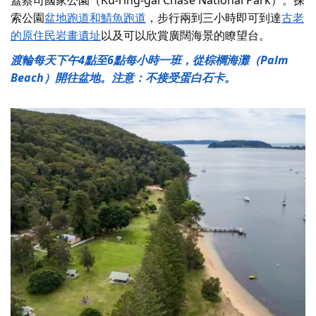
蓋蔡司國家公園（Ku-ring-gai Chase National Park）
。探
索公園
盆地跑道和鯖魚跑道
，步行兩到三小時即可到達
古老
的原住民岩畫遺址
以及可以欣賞廣闊海景的瞭望台。
渡輪每天下午4點至6點每小時一班，從棕櫚海灘（Palm
Beach）開往盆地。注意：不接受蛋白石卡。