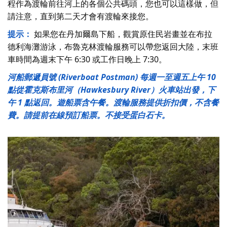
程作為渡輪前往河上的各個公共碼頭，您也可以這樣做，但
請注意，直到第二天才會有渡輪來接您。
提示：
如果您在丹加爾島下船，觀賞原住民岩畫並在布拉
德利海灘游泳，布魯克林渡輪服務可以帶您返回大陸，末班
車時間為週末下午 6:30 或工作日晚上 7:30。
河船郵遞員號 (Riverboat Postman) 每週一至週五上午 10
點從霍克斯布里河（Hawkesbury River）火車站出發，下
午 1 點返回。遊船票含午餐。渡輪服務提供折扣價，不含餐
費。請提前在線預訂船票。不接受蛋白石卡。