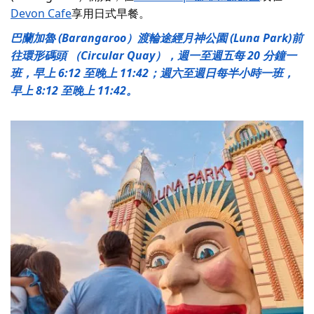
Devon Cafe
享用日式早餐
。
巴蘭加魯 (Barangaroo）渡輪途經月神公園 (Luna Park)前
往環形碼頭 （Circular Quay），週一至週五每 20 分鐘一
班，早上 6:12 至晚上 11:42；週六至週日每半小時一班，
早上 8:12 至晚上 11:42。