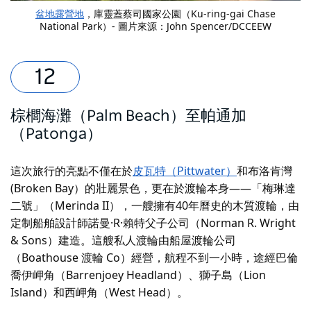
盆地露營地
，庫靈蓋蔡司國家公園（Ku-ring-gai Chase
National Park）- 圖片來源：John Spencer/DCCEEW
棕櫚海灘（Palm Beach）至帕通加
（Patonga）
這次旅行的亮點不僅在於
皮瓦特（Pittwater）
和布洛肯灣
(Broken Bay）的壯麗景色，更在於渡輪本身——「梅琳達
二號」（Merinda II），一艘擁有40年曆史的木質渡輪，由
定制船舶設計師諾曼·R·賴特父子公司（Norman R. Wright
& Sons）建造。這艘私人渡輪由船屋渡輪公司
（Boathouse 渡輪 Co）經營，航程不到一小時，途經巴倫
喬伊岬角（Barrenjoey Headland）、獅子島（Lion
Island）和西岬角（West Head）。