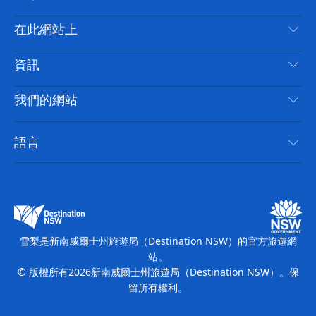
喳
聯絡我們
在此網站上
喳
免責聲明
目的地
資訊
隱私
要做的事情
旅行資訊
Cookie 通知
我們的網站
新南威爾士州公路旅行
無障礙雪梨
使用條款
VisitNSW.com
活動
語言
列出您的業務
新南威爾士州旅遊局（Destination NSW）企業網站
住宿
新南威爾斯的商業
新南威爾士州商務活動
新南威爾斯的教育
新南威爾士州旅遊局（Destination NSW）媒體中心
繽紛雪梨燈光音樂節
雪梨是新南威爾士州旅遊局（Destination NSW）的官方旅遊網
站。
© 版權所有
2026
新南威爾士州旅遊局（Destination NSW）。保
留所有權利。