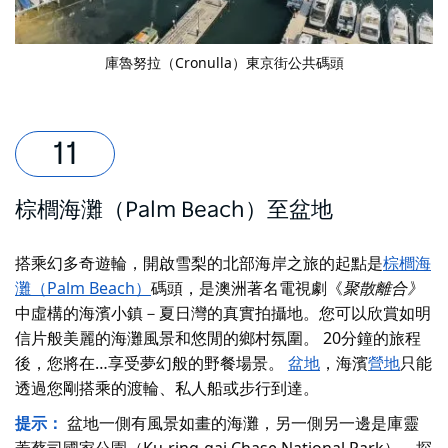
庫魯努拉（Cronulla）東京街公共碼頭
棕櫚海灘（Palm Beach）至盆地
搭乘幻多奇遊輪，開啟雪梨的北部海岸之旅的起點是
棕櫚海
灘（Palm Beach）
碼頭，是澳洲著名電視劇《
聚散離合》
中虛構的海濱小鎮－夏日灣的真實拍攝地
。您可以欣賞如明
信片般美麗的海灘風景和悠閒的鄉村氛圍。 20分鐘的旅程
後，您將在…享受夢幻般的野餐場景。
盆地
，海濱
營地
只能
透過您剛搭乘的渡輪、私人船或步行到達。
提示：
盆地一側有風景如畫的海灘，另一側
另一邊
是
庫靈