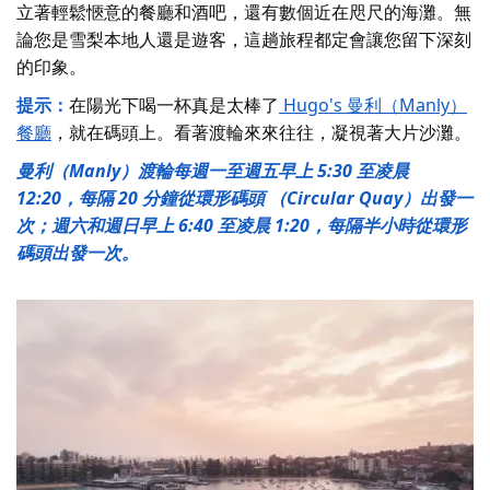
立著輕鬆愜意的餐廳和酒吧，還有數個近在咫尺的海灘。無
論您是雪梨本地人還是遊客，這趟旅程都定會讓您留下深刻
的印象。
提示：
在陽光下喝一杯真是太棒了
Hugo's 曼利（Manly）
餐廳
，就在碼頭上。看著渡輪來來往往，凝視著大片沙灘。
曼利（Manly）渡輪每週一至週五早上 5:30 至凌晨
12:20，每隔 20 分鐘從環形碼頭 （Circular Quay）出發一
次；週六和週日早上 6:40 至凌晨 1:20，每隔半小時從環形
碼頭出發一次。