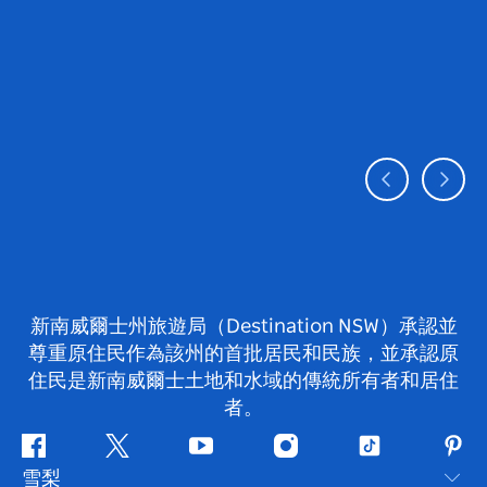
新南威爾士州旅遊局（Destination NSW）承認並
尊重原住民作為該州的首批居民和民族，並承認原
住民是新南威爾士土地和水域的傳統所有者和居住
者。
Facebook
嘰
Youtube
Instagram
抖
Pint
雪梨
嘰
音