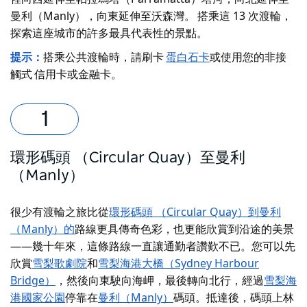
曼利（Manly），向東延伸至沃森灣。
搭乘這 13 次渡輪，
探索這座城市
的
許多最具代表性的景點。
提示：
搭乘公共渡輪時，請刷卡
蛋白石卡
或使用您的非接
觸式
信用卡或金融卡。
環形碼頭 （Circular Quay）至曼利
（Manly）
很少有渡輪之旅比從
環形碼頭 （Circular Quay）到曼利
（Manly）的
路線更具傳奇色彩，也更能欣賞到沿途的美景
——幾十年來，這條路線一直讓通勤者讚歎不已。您可以先
欣賞
雪梨歌劇院
和
雪梨海港大橋（Sydney Harbour
Bridge）
，然後向東駛向海岬，最後轉向北行，經過
雪梨海
港國家公園
停靠在
曼利（Manly）
碼頭。抵達後，碼頭上林