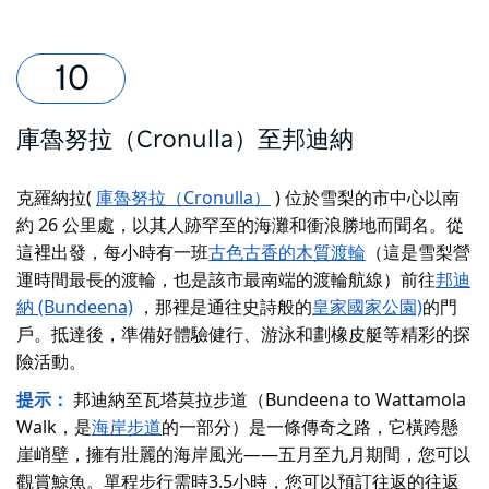
庫魯努拉（Cronulla）至邦迪納
克羅納拉(
庫魯努拉（Cronulla）
) 位於雪梨的市中心以南
約 26 公里處，以其人跡罕至的海灘和衝浪勝地而聞名。從
這裡出發，每小時有一班
古色古香的木質渡輪
（這是雪梨營
運時間最長的渡輪，也是該市最南端的渡輪航線）前往
邦迪
納 (Bundeena)
，那裡是通往史詩般的
皇家國家公園)
的門
戶。抵達後，準備好體驗健行、游泳和劃橡皮艇等精彩的探
險活動。
提示：
邦迪納至瓦塔莫拉步道（Bundeena to Wattamola
Walk，是
海岸步道
的一部分）是一條傳奇之路，它橫跨懸
崖峭壁，擁有壯麗的海岸風光——五月至九月期間，您可以
觀賞鯨魚。單程步行需時3.5小時，您可以預訂往返的往返