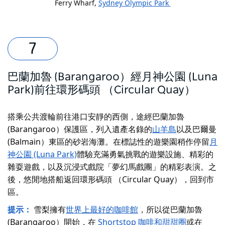
Ferry Wharf,
Sydney Olympic Park
巴蘭加魯 (Barangaroo）經月神公園 (Luna
Park)前往環形碼頭 （Circular Quay）
搭乘公共渡輪前往港口安靜的西側，途經
巴蘭加魯
(Barangaroo）保護區
，列入遺產名錄的
山羊島
以及巴爾曼
(Balmain）東區的砂岩海灘。在標誌性的遊樂園稍作停留
月
神公園 (Luna Park)
體驗充滿勇氣挑戰的遊樂設施、精彩的
雜耍遊戲，以及沉浸式戲院「夢幻馬戲團」的精彩表演。之
後，悠閒地搭船返回環形碼頭 （Circular Quay），回到市
區。
提示：
雪梨擁有
世界上最好的咖啡館
，所以從巴蘭加魯
(Barangaroo）開始，在
Shortstop 咖啡和甜甜圈
或在