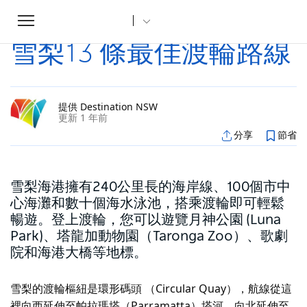
Toggle
家
文章
雪梨13 條最佳渡輪路線
...
navigation
雪梨13 條最佳渡輪路線
提供 Destination NSW
更新 1 年前
分享
節省
雪梨海港擁有240公里長的海岸線、100個市中
心海灘和數十個海水泳池，搭乘渡輪即可輕鬆
暢遊。登上渡輪，您可以遊覽月神公園 (Luna
Park)、塔龍加動物園（Taronga Zoo）、歌劇
院和海港大橋等地標。
雪梨的渡輪樞紐是環形碼頭 （Circular Quay），航線從這
裡向西延伸至帕拉瑪塔（Parramatta）塔河，向北延伸至