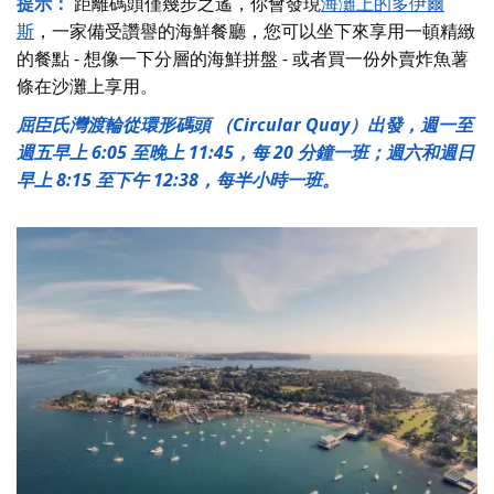
提示：
距離碼頭僅幾步之遙，你會發現
海灘上的多伊爾
斯
，一家備受讚譽的海鮮餐廳，您可以坐下來享用一頓精緻
的餐點 - 想像一下分層的海鮮拼盤 - 或者買一份外賣炸魚薯
條在沙灘上享用。
屈臣氏灣渡輪從環形碼頭 （Circular Quay）出發，週一至
週五早上 6:05 至晚上 11:45，每 20 分鐘一班；週六和週日
早上 8:15 至下午 12:38，每半小時一班。