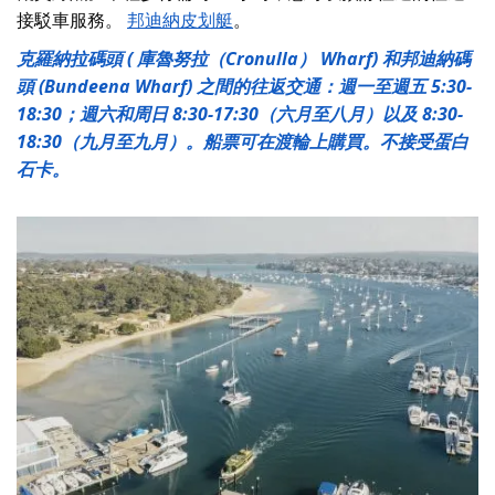
接駁車服務。
邦迪納皮划艇
。
克羅納拉碼頭 ( 庫魯努拉（Cronulla） Wharf) 和邦迪納碼
頭 (Bundeena Wharf) 之間的往返交通：週一至週五 5:30-
18:30；週六和周日 8:30-17:30（六月至八月）以及 8:30-
18:30（九月至九月）。船票可在渡輪上購買。不接受蛋白
石卡。