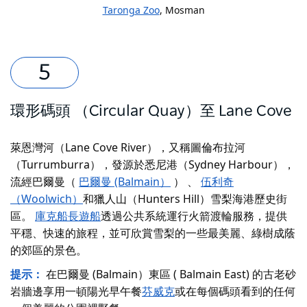
Taronga Zoo
, Mosman
環形碼頭 （Circular Quay）至 Lane Cove
萊恩灣河（Lane Cove River），又稱圖倫布拉河
（Turrumburra），發源於悉尼港（Sydney Harbour），
流經巴爾曼（
巴爾曼 (Balmain）
）
、
伍利奇
（Woolwich）
和獵人山（Hunters Hill）
雪梨海港歷史街
區
。
庫克船長遊船
透過公共系統運行火箭渡輪服務，提供
平穩、快速的旅程，並可欣賞雪梨的一些最美麗、綠樹成蔭
的郊區的景色。
提示：
在巴爾曼 (Balmain）東區 ( Balmain East) 的古老砂
岩牆邊享用一頓陽光早午餐
芬威克
或在每個碼頭看到的任何