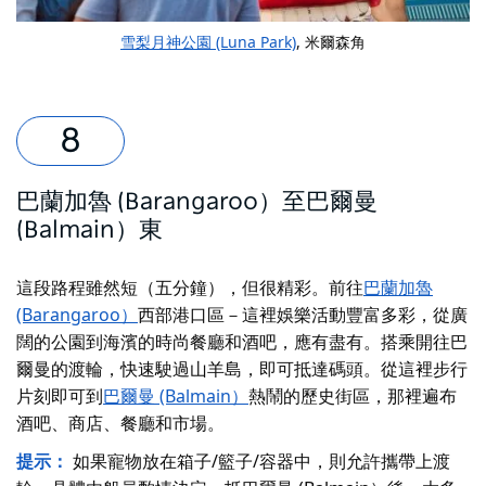
雪梨月神公園 (Luna Park)
, 米爾森角
巴蘭加魯 (Barangaroo）至巴爾曼
(Balmain）東
這段路程雖然短（五分鐘），但很精彩。前往
巴蘭加魯
(Barangaroo）
西部港口區－這裡娛樂活動豐富多彩，從廣
闊的公園到海濱的時尚餐廳和酒吧，應有盡有。搭乘開往巴
爾曼的渡輪，快速駛過山羊島，即可抵達碼頭。從這裡步行
片刻即可到
巴爾曼 (Balmain）
熱鬧的歷史街區，那裡遍布
酒吧、商店、餐廳和市場。
提示：
如果寵物放在箱子/籃子/容器中，則允許攜帶上渡