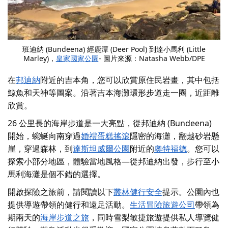
班迪納 (Bundeena) 經鹿潭 (Deer Pool) 到達小馬利 (Little
Marley)，
皇家國家公園
- 圖片來源：Natasha Webb/DPE
在
邦迪納
附近的吉本角，您可以欣賞原住民岩畫，其中包括
鯨魚和天神等圖案。沿著吉本海灘環形步道走一圈，近距離
欣賞。
26 公里長的海岸步道是一大亮點，從邦迪納 (Bundeena)
開始，蜿蜒向南穿過
婚禮蛋糕搖滾
隱密的海灘，翻越砂岩懸
崖，穿過森林，到
達斯坦威爾公園
附近的
奧特福德
。您可以
探索小部分地區，體驗當地風格—從邦迪納出發，步行至小
馬利海灘是個不錯的選擇。
開啟探險之旅前，請閱讀以下
叢林健行安全
提示
。公園內也
提供導遊帶領的健行和遠足活動。
生活冒險旅遊公司
帶領為
期兩天的
海岸步道之旅
，同時
雪梨敏捷旅遊
提供私人導覽健