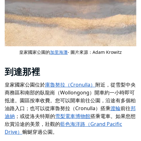
皇家國家公園的
加里海灘
- 圖片來源：Adam Krowitz
到達那裡
皇家國家公園位於
庫魯努拉（Cronulla）
附近，從雪梨中央
商務區和南部的臥龍崗（Wollongong）開車約一小時即可
抵達。園區按車收費。您可以開車前往公園，沿途有多個柏
油路入口；也可以從庫魯努拉（Cronulla）搭乘
渡輪
前往
邦
迪納
；或從洛夫特斯的
雪梨電車博物館
搭乘電車。如果您想
欣賞沿途的美景，壯觀的
藍色海洋路（Grand Pacific
Drive）
蜿蜒穿過公園。