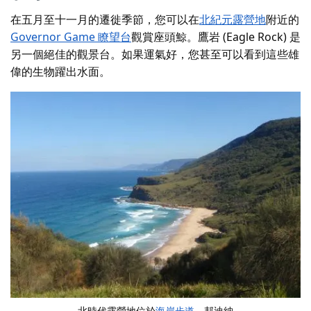
在五月至十一月的遷徙季節，
您可以
在
北紀元露營地
附近的
Governor Game 瞭望台
觀賞座頭鯨
。鷹岩 (Eagle Rock) 是
另一個絕佳的觀景台。如果運氣好，您甚至可以看到這些雄
偉的生物躍出水面。
北時代露營地位於
海岸步道
，邦迪納