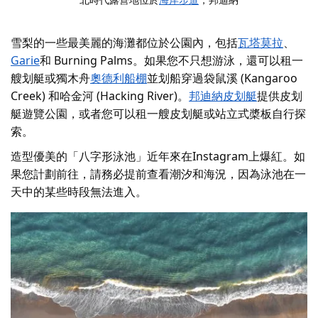
雪梨的一些最美麗的海灘都位於公園內，包括
瓦塔莫拉
、
Garie
和 Burning Palms。如果您不只想游泳，還可以租一
艘划艇或獨木舟
奧德利船棚
並划船穿過袋鼠溪 (Kangaroo
Creek) 和哈金河 (Hacking River)。
邦迪納皮划艇
提供皮划
艇遊覽公園，或者您可以租一艘皮划艇或站立式槳板自行探
索。
造型優美的「八字形泳池」近年來在Instagram上爆紅。如
果您計劃前往，請務必提前查看潮汐和海況，因為泳池在一
天中的某些時段無法進入。