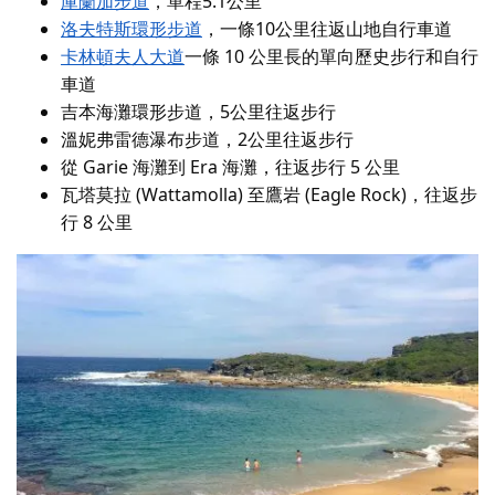
庫蘭加步道
，單程5.1公里
洛夫特斯環形步道
，一條10公里往返山地自行車道
卡林頓夫人大道
一條 10 公里長的單向歷史步行和自行
車道
吉本海灘環形步道，5公里往返步行
溫妮弗雷德瀑布步道，2公里往返步行
從 Garie 海灘到 Era 海灘，往返步行 5 公里
瓦塔莫拉 (Wattamolla) 至鷹岩 (Eagle Rock)，往返步
行 8 公里