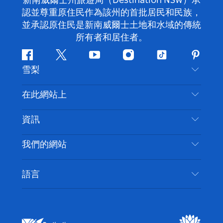
新南威爾士州旅遊局（Destination NSW）承
認並尊重原住民作為該州的首批居民和民族，
並承認原住民是新南威爾士土地和水域的傳統
所有者和居住者。
Facebook
嘰
Youtube
Instagram
抖
Pintere
雪梨
嘰
音
喳
聯絡我們
在此網站上
喳
免責聲明
目的地
資訊
隱私
要做的事情
旅行資訊
Cookie 通知
我們的網站
新南威爾士州公路旅行
無障礙雪梨
使用條款
VisitNSW.com
活動
語言
列出您的業務
新南威爾士州旅遊局（Destination NSW）企業網
住宿
新南威爾斯的商業
站
新南威爾斯的教育
新南威爾士州商務活動