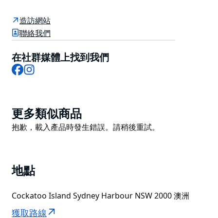
(Gadigal) 人民稱為 Wareamah，是前囚犯刑罰機構和海
軍造船廠，位於悉尼港的中心。
造訪網站
科卡圖島因其歷史建築、獨特的地形和全景景觀而吸引遊
聯絡我們
客並激發他們的靈感。
在社群媒體上找到我們
熱門景點包括歷史遺址和露營住宿、海濱咖啡館和野餐地
Facebook
Instagram
點、帶導遊的歷史和超自然之旅以及令人興奮的季節性活
動。
科卡圖島位於帕拉馬塔河與萊恩灣河的交會處，只需搭乘
Product
渡輪即可抵達。
更多類似商品
List
Product
抱歉，載入產品時發生錯誤。請稍後重試。
List
地點
Cockatoo Island Sydney Harbour NSW 2000 澳洲
獲取路線