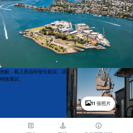
Product
Product
抱歉，載入產品時發生錯誤。請
List
List
稍後重試。
11 張照片