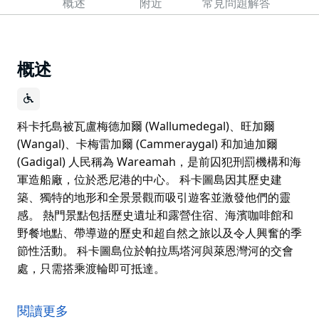
概述
附近
常見問題解答
概述
科卡托島被瓦盧梅德加爾 (Wallumedegal)、旺加爾
(Wangal)、卡梅雷加爾 (Cammeraygal) 和加迪加爾
(Gadigal) 人民稱為 Wareamah，是前囚犯刑罰機構和海
軍造船廠，位於悉尼港的中心。 科卡圖島因其歷史建
築、獨特的地形和全景景觀而吸引遊客並激發他們的靈
感。 熱門景點包括歷史遺址和露營住宿、海濱咖啡館和
野餐地點、帶導遊的歷史和超自然之旅以及令人興奮的季
節性活動。 科卡圖島位於帕拉馬塔河與萊恩灣河的交會
處，只需搭乘渡輪即可抵達。
科卡托島被瓦盧梅德加爾 (Wallumedegal)、旺加爾
(Wangal)、卡梅雷加爾 (Cammeraygal) 和加迪加爾
閱讀更多