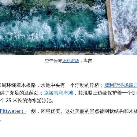
空中俯瞰
怀利浴场
，库吉
四周环绕着木板路，水池中央有一个浮动的浮桥；
威利斯浴场
库
供了充足的遮荫处；
克洛韦利海滩
，其混凝土边缘保护着一个拥
 25 米长的海水游泳池。
ttwater）
一侧，环境优美。这处美丽的景点被网状结构和木
。