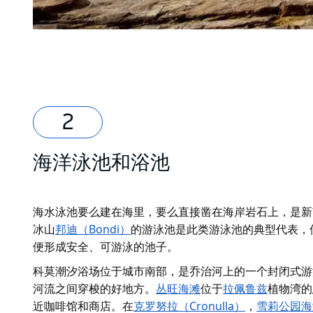
海洋泳池和浴池
海水泳池要么建在海里，要么直接凿在海岸岩石上，是新南
冰山
邦迪（Bondi）
的游泳池是此类游泳池的典型代表，
便形成安全、可游泳的池子。
科莫潮汐浴场位于城市南部，是乔治河上的一个封闭式游
河流之间穿梭的好地方。
丛旺海滩
位于
拉佩鲁兹
植物湾的恩
近咖啡馆和商店。在
克罗努拉（Cronulla）
，
雪莉公园海