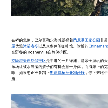
在桥的北侧，
巴尔莫勒尔海滩
凝视着
悉尼港国家公园
非常
屋
优雅
沐浴者亭
以及众多休闲咖啡馆。附近的
Chinaman
合野餐的 Rosherville自然保护区。
克隆塔夫自然保护区
是中港的一片绿洲，是亲子游玩的天
乐场让被水浸湿的孩子们有机会擦干身体，而海滩上的克朗尼餐厅 (
啡。如果您正准备踏上
斯皮特桥至曼利步行
，停下来吃午
施。