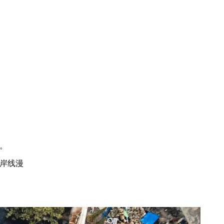
。
岸线漫