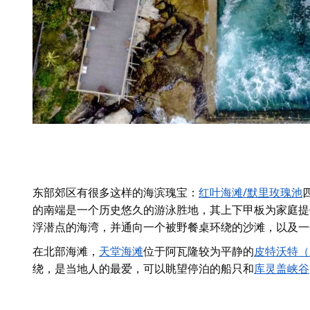
东部郊区有很多这样的海滨瑰宝：
红叶海滩/默里玫瑰池
的南端是一个历史悠久的游泳胜地，其上下甲板为家庭提
浮潜点的海湾，并通向一个被野餐桌环绕的沙滩，以及一个
在北部海滩，
天堂海滩
位于阿瓦隆较为平静的
皮特沃特（Pi
绕，是当地人的最爱，可以眺望停泊的船只和
库灵盖峡谷