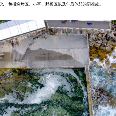
光，包括烧烤区、小亭、野餐区以及午后休憩的阴凉处。