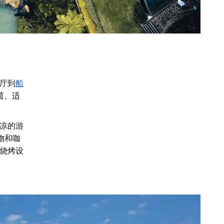
厅到
船
茵、适
凉的游
食物和咖
烧烤设