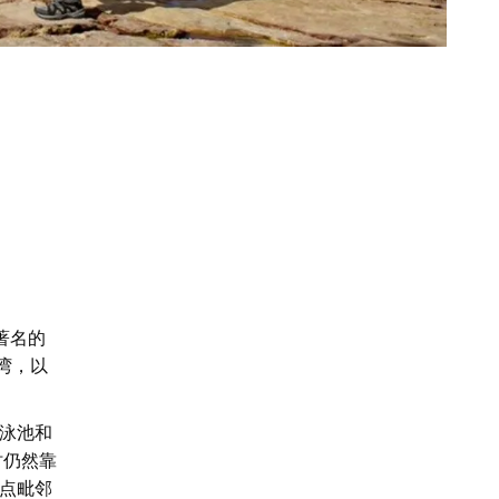
著名的
湾，以
泳池和
时仍然靠
点毗邻