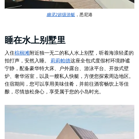
幽灵2
超级游艇
，悉尼港
睡在水上别墅里
入住
棕榈滩
附近独一无二的私人水上别墅，听着海浪轻柔的
拍打声，安然入睡
。
莉莉帕德
这座全包式度假村环境静谧
宁静，配备豪华特大床、户外露台、游泳平台、开放式壁
炉、奢华浴室，以及一艘私人快艇，方便您探索周边地区。
住宿期间，您可以享用美味佳肴，并前往酒窖畅饮上等佳
酿，尽情放松身心，享受属于您的小岛时光。