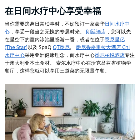
在日间水疗中心享受幸福
当你需要逃离日常琐事时，不妨预订一家豪华
日间水疗中
心
，享受一段当之无愧的专属时光。
朗廷酒店
，您可以先
在星空下的室内泳池里畅游一番，或者在位于
悉尼星亿
(The Star)
以及 SpaQ
QT悉尼
。
悉尼香格里拉大酒店 Chi
水疗中心
采用亚洲健康理念，而水疗中心
悉尼柏悦酒店
专注
于澳大利亚本土食材。
索尔水疗中心
在沃克吕兹省
植物学
餐厅，这样您就可以享用三道菜的无限量午餐。