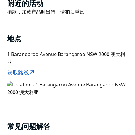
Product
戴维斯 (Meyer Davis) 倾力打造。自然色调和水蓝色调营
附近的活动
List
造出现代居家般的氛围，宽敞的空间、智能科技、令人叹
Product
抱歉，加载产品时出错。请稍后重试。
为观止的景色以及配备雕塑浴缸的奢华大理石浴室，无不
List
彰显着尊贵品味。
宾客可尽享宽敞的无边泳池和露台，那里设有私密的凉
地点
亭、舒适的日光浴床、可饱览壮丽全景的无边泳池。
1 Barangaroo Avenue Barangaroo NSW 2000 澳大利
悉尼皇冠水疗中心 (Crown Spa Sydney) 提供 La Prairie
亚
和 Subtle Energies 的护理疗程，诚邀宾客沉浸于无与伦
比的身心健康之旅。
获取路线
悉尼皇冠酒店拥有众多餐厅和酒吧，汇聚众多知名主厨，
为您带来 Nobu、Woodcut 和 CIRQ 等特色餐饮体验。
常见问题解答