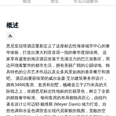
概述
附近
常见问题解答
概述
悉尼皇冠塔酒店重新定义了这座标志性海港城市中心的奢
华体验，打造出澳大利亚首屈一指的奢华度假绿洲。 这
家享有盛誉的海滨酒店坐落于充满活力的巴兰加鲁区，周
边环绕着繁华的都市生活，拥有美丽广阔的公园绿地、独
具特色的公共艺术作品以及众多风景如画的巷弄餐厅和酒
吧。 酒店由屡获殊荣的威尔金森·艾尔建筑事务所设计，
拥有349间客房、套房和别墅，巍峨耸立于275米高的天
际线之上，坐拥悉尼标志性地标的壮丽景色，树立了全新
的精致奢华标准。 每间客房的布局都独具匠心，由纽约
著名设计公司迈耶·戴维斯 (Meyer Davis) 倾力打造。自
然色调和水蓝色调营造出现代居家般的氛围，宽敞的空