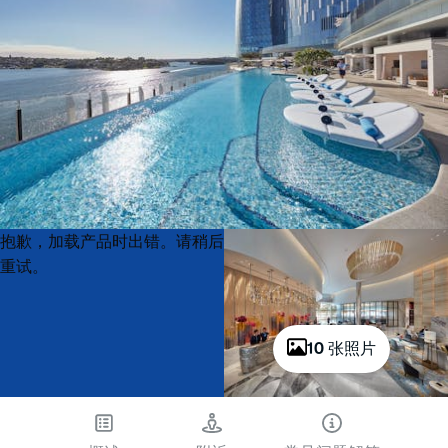
Product
Product
抱歉，加载产品时出错。请稍后
List
List
重试。
10 张照片