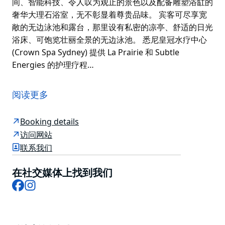
间、智能科技、令人叹为观止的景色以及配备雕塑浴缸的
奢华大理石浴室，无不彰显着尊贵品味。 宾客可尽享宽
敞的无边泳池和露台，那里设有私密的凉亭、舒适的日光
浴床、可饱览壮丽全景的无边泳池。 悉尼皇冠水疗中心
(Crown Spa Sydney) 提供 La Prairie 和 Subtle
Energies 的护理疗程…
悉尼皇冠塔酒店重新定义了这座标志性海港城市中心的奢
华体验，打造出澳大利亚首屈一指的奢华度假绿洲。
阅读更多
这家享有盛誉的海滨酒店坐落于充满活力的巴兰加鲁区，
周边环绕着繁华的都市生活，拥有美丽广阔的公园绿地、
Booking details
独具特色的公共艺术作品以及众多风景如画的巷弄餐厅和
访问网站
酒吧。
联系我们
酒店由屡获殊荣的威尔金森·艾尔建筑事务所设计，拥有
在社交媒体上找到我们
349间客房、套房和别墅，巍峨耸立于275米高的天际线
Facebook
Instagram
之上，坐拥悉尼标志性地标的壮丽景色，树立了全新的精
致奢华标准。
每间客房的布局都独具匠心，由纽约著名设计公司迈耶·