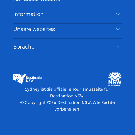
Haftungsausschluss
Reiseziele
Information
Datenschutz
Aktivitäten
Reiseinformationen
Unsere Websites
Cookie Notice
Roadtrips in New South Wales
Barrierefreies Sydney
Nutzungsbedingungen
VisitNSW.com
Veranstaltungen
Sprache
Tragen Sie Ihr Unternehmen ein
Destination NSW Corporate
Unterkunft
Unternehmen in NSW
Geschäftsveranstaltungen in New South Wales
Bildung in New South Wales
Destination NSW Medienzentrum
Vivid Sydney
Sydney ist die offizielle Tourismusseite für
Destination NSW.
© Copyright
2026
Destination NSW. Alle Rechte
vorbehalten.