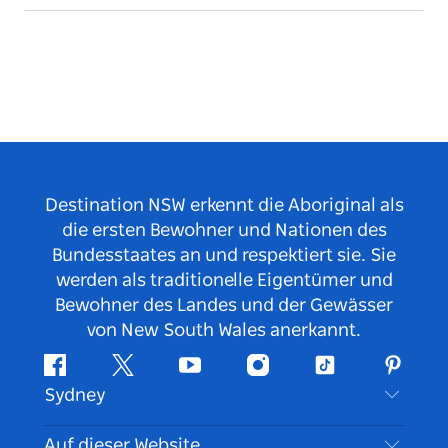
Das Crown Sydney bietet eine Vielzahl an
Restaurants und Bars mit renommierten Köchen
und exklusiven kulinarischen Erlebnissen, darunter
Nobu, Woodcut und CIRQ.
Destination NSW erkennt die Aboriginal als
die ersten Bewohner und Nationen des
Bundesstaates an und respektiert sie. Sie
werden als traditionelle Eigentümer und
Bewohner des Landes und der Gewässer
von New South Wales anerkannt.
Facebook
Twitter
YouTube
Instagram
TikTok
Pintere
Sydney
Kontaktieren Sie uns
Auf dieser Website