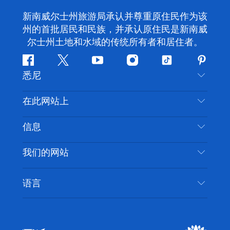
新南威尔士州旅游局承认并尊重原住民作为该
州的首批居民和民族，并承认原住民是新南威
尔士州土地和水域的传统所有者和居住者。
Facebook
叽
YouTube
Instagram
抖
Pintere
悉尼
叽
音
喳
联系我们
在此网站上
喳
免责声明
目的地
信息
隐私
推荐活动
旅行信息
Cookie 通知
我们的网站
新南威尔士州公路旅行
无障碍悉尼
使用条款
VisitNSW.com
活动
语言
列出您的业务
新南威尔士州旅游局企业网站
住宿
新南威尔士州的商业
新南威尔士州商务活动
新南威尔士州的教育