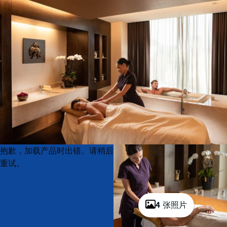
Product
Product
抱歉，加载产品时出错。请稍后
List
List
重试。
4 张照片