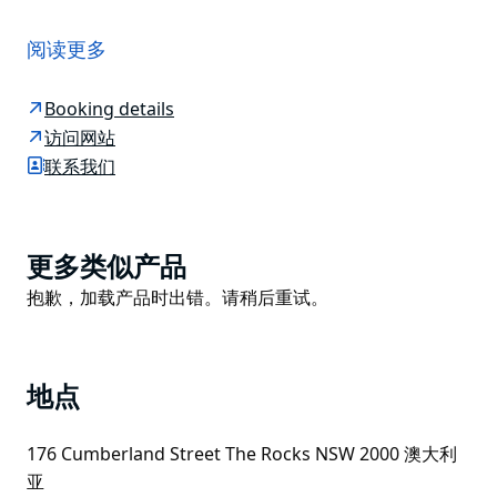
悉尼香格里拉大酒店的 Chi 水疗中心从古老的亚洲治疗和
健康哲学中汲取灵感，营造出一个让个人平静、迷人和幸
阅读更多
福的场所。
宁静的水疗中心设有六间豪华套房，配有宽敞的私人更衣
Booking details
区和芳香蒸汽淋浴；其中三间设有可供放松浸泡的无边深
访问网站
浴缸和可供情侣护理的两张单人床。
联系我们
Chi 水疗中心位于酒店中心，提供 20 多种专业护理服
务，从焕发活力的按摩和滋养面部护理到健康疗养和呵护
体验。
Product
更多类似产品
List
Chi's 健康俱乐部拥有设备齐全的健身房、室内温水游泳
Product
抱歉，加载产品时出错。请稍后重试。
池、漩涡水疗中心、干桑拿和红外线桑拿。
List
地点
176 Cumberland Street The Rocks NSW 2000 澳大利
亚