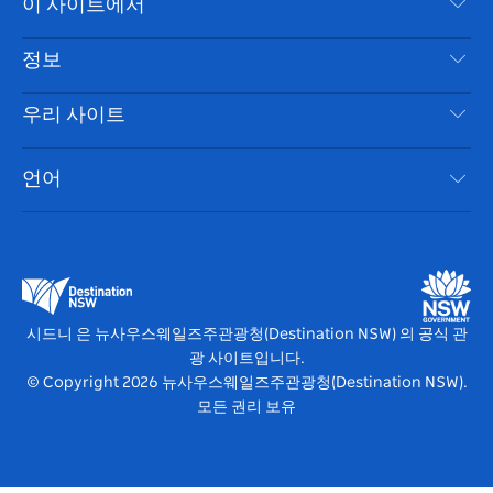
이 사이트에서
북
다
그
스
부인 성명
램
트
목적지
정보
은둔
할 일
여행 정보
우리 사이트
쿠키 고지
뉴사우스웨일즈주 로드 트립
시드니 접근성
이용 약관
VisitNSW.com
이벤트
언어
귀하의 사업을 등록하세요
뉴사우스웨일즈주관광청(Destination NSW) 기업
숙소
뉴사우스웨일즈주 의 사업
비즈니스 이벤트 뉴사우스웨일즈주
뉴사우스웨일즈주 의 교육
뉴사우스웨일즈주관광청(Destination NSW) 미디어 센터
비비드 시드니(Vivid Sydney)
시드니 은 뉴사우스웨일즈주관광청(Destination NSW) 의 공식 관
광 사이트입니다.
© Copyright
2026
뉴사우스웨일즈주관광청(Destination NSW).
모든 권리 보유