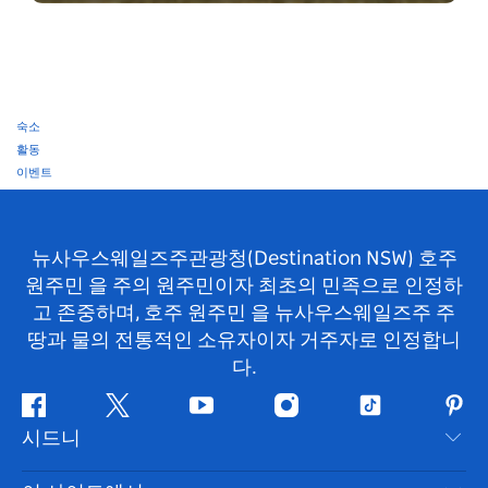
숙소
활동
이벤트
뉴사우스웨일즈주관광청(Destination NSW) 호주
원주민 을 주의 원주민이자 최초의 민족으로 인정하
고 존중하며, 호주 원주민 을 뉴사우스웨일즈주 주
땅과 물의 전통적인 소유자이자 거주자로 인정합니
다.
페
지
유
인
틱
핀
시드니
이
저
튜
스
톡
터
스
귀
브
타
레
문의하기