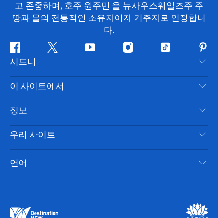
고 존중하며, 호주 원주민 을 뉴사우스웨일즈주 주
땅과 물의 전통적인 소유자이자 거주자로 인정합니
다.
페
지
유
인
틱
핀
시드니
이
저
튜
스
톡
터
스
귀
브
타
레
문의하기
이 사이트에서
북
다
그
스
부인 성명
램
트
목적지
정보
은둔
할 일
여행 정보
우리 사이트
쿠키 고지
뉴사우스웨일즈주 로드 트립
시드니 접근성
이용 약관
VisitNSW.com
이벤트
언어
귀하의 사업을 등록하세요
뉴사우스웨일즈주관광청(Destination NSW) 기업
숙소
뉴사우스웨일즈주 의 사업
비즈니스 이벤트 뉴사우스웨일즈주
뉴사우스웨일즈주 의 교육
뉴사우스웨일즈주관광청(Destination NSW) 미디어 센터