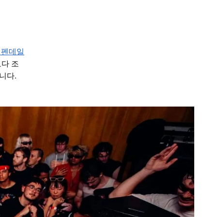
치펜데일
보다 조
니다.