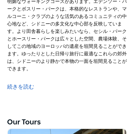
明媚なウォーキングコースがあります。エデンソー・パ
ークとボスリー・パークは、本格的なレストランや、マ
ルコーニ・クラブのような活気のあるコミュニティの中
心地など、シドニーの多文化な中心部を反映していま
す。より田舎暮らしを楽しみたいなら、セシル・パーク
とホースリー・パークは広々とした空間、農場体験、そ
してこの地域のヨーロッパの遺産を垣間見ることができ
ます。ゆったりとした日帰り旅行に最適なこれらの郊外
は、シドニーのより静かで本物の一面を垣間見ることが
できます。
アボッツベリー、エデンソー・パーク、ボスリー・パー
ク、セシル・パーク、ホースリー・パークを訪れ、シド
続きを読む
ニー西部郊外の魅力を発見してください。これらの静か
なエリアは、自然、文化、そして地元のおもてなしが融
合し、都会の喧騒から離れてリフレッシュするのに最適
です。アボッツベリーには、カームズリー・ヒル・シテ
ィ・ファームと、西シドニー・パークランドを通る風光
Our Tours
明媚なウォーキングコースがあります。エデンソー・パ