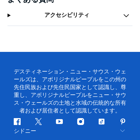
アクセシビリティ
デスティネーション・ニュー・サウス・ウェ
ールズは、アボリジナルピープルをこの州の
先住民族および先住民国家として認識し、尊
重し、アボリジナルピープルをニュー・サウ
ス・ウェールズの土地と水域の伝統的な所有
者および居住者として認識しています。
フ
ツ
ユ
イ
テ
ピ
シドニー
ェ
イ
ー
ン
ィ
ン