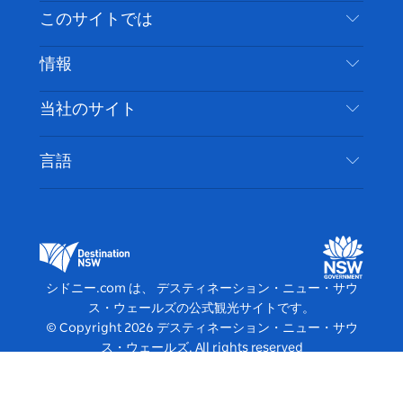
イ
ッ
チ
ス
ッ
タ
お問い合わせ
このサイトでは
ス
タ
ュ
タ
ク
レ
免責事項
ブ
ー
ー
グ
ト
ス
目的地
情報
ッ
ブ
ラ
ッ
ト
プライバシー
やるべきこと
ク
ム
ク
旅行情報
当社のサイト
クッキーに関する通知
ニューサウスウェールズ州のロードトリップ
アクセシブルシドニー
利用規約
VisitNSW.com
イベント
言語
ビジネスを登録する
デスティネーション・ニュー・サウス・ウェール
宿泊施設
NSWでのビジネス
ズコーポレート
ニューサウスウェールズ州の教育
ビジネスイベント NSW
デスティネーション・ニュー・サウス・ウェール
シドニー.com は、 デスティネーション・ニュー・サウ
ズメディアセンター
ス・ウェールズの公式観光サイトです。
ビビッド・シドニー
© Copyright
2026
デスティネーション・ニュー・サウ
ス・ウェールズ. All rights reserved