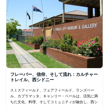
ークとボスリー・パークは、本格的なレストランや、マ
ルコーニ・クラブのような活気のあるコミュニティの中
心地など、シドニーの多文化な中心部を反映していま
す。より田舎暮らしを楽しみたいなら、セシル・パーク
とホースリー・パークは広々とした空間、農場体験、そ
してこの地域のヨーロッパの遺産を垣間見ることができ
ます。ゆったりとした日帰り旅行に最適なこれらの郊外
は、シドニーのより静かで本物の一面を垣間見ることが
できます。
フレーバー、信仰、そして流れ：カルチャー
トレイル、西シドニー
スミスフィールド、フェアフィールド、ランズベー
ル、カブラマッタ、キャンリー・ベールは、活気に満
ちた文化、料理、そしてコミュニティが融合し、西シ
ドニーの魅力的な観光地となっています。 スミスフィ