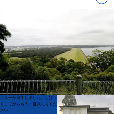
Product
Product
エラーが発生しました。しばら
List
List
くしてからもう一度試してくだ
さい