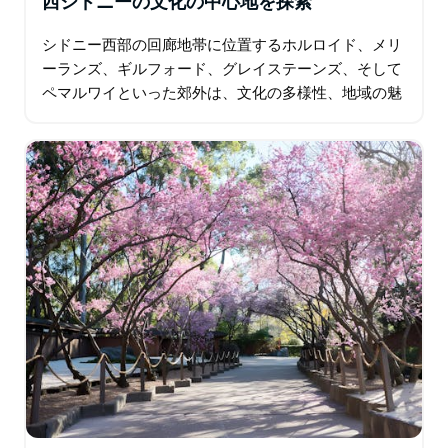
西シドニーの文化の中心地を探索
シドニー西部の回廊地帯に位置するホルロイド、メリ
ーランズ、ギルフォード、グレイステーンズ、そして
ペマルワイといった郊外は、文化の多様性、地域の魅
力、そして進化を続ける都市生活が豊かに融合してい
ます。初期のヨーロッパ人入植にまで遡る歴史と…