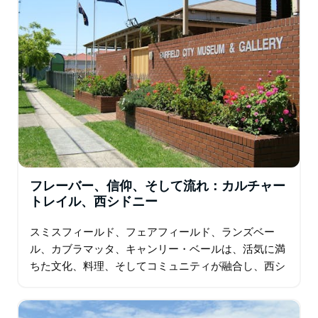
タスマン海を見下ろす東海岸の1.2kmの長さのビーチで
あるディーホワイビーチに向かう前に、セントパトリッ
クスエステートの初期の植民地でカトリック信仰の影響
力のある場所を訪れてください。
フレーバー、信仰、そして流れ：カルチャー
トレイル、西シドニー
スミスフィールド、フェアフィールド、ランズベー
ル、カブラマッタ、キャンリー・ベールは、活気に満
ちた文化、料理、そしてコミュニティが融合し、西シ
ドニーの魅力的な観光地となっています。 スミスフィ
ールドは…