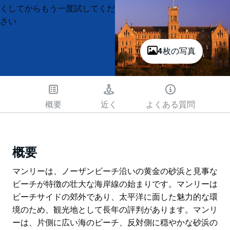
List
List
くしてからもう一度試してくだ
さい
4枚の写真
概要
近く
よくある質問
概要
マンリーは、ノーザンビーチ沿いの黄金の砂浜と見事な
ビーチが特徴の壮大な海岸線の始まりです。マンリーは
ビーチサイドの郊外であり、太平洋に面した魅力的な環
境のため、観光地として長年の評判があります。マンリ
ーは、片側に広い海のビーチ、反対側に穏やかな砂浜の