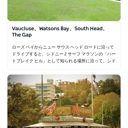
Vaucluse、Watsons Bay、South Head、
The Gap
ローズ ベイからニュー サウス ヘッド ロードに沿って
ドライブすると、シドニー 2 サーフ マラソンの「ハー
トブレイク ヒル」として知られる場所に沿って、シド
ニーの最も裕福な郊外の 1 つであるボークリューズ郊
外に向かいます。サウスヘッドとザ…