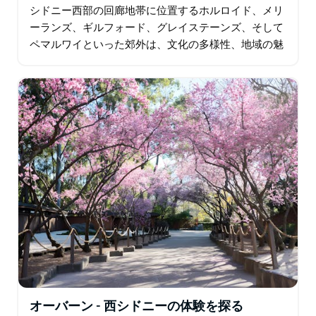
シドニー西部の回廊地帯に位置するホルロイド、メリ
ーランズ、ギルフォード、グレイステーンズ、そして
ペマルワイといった郊外は、文化の多様性、地域の魅
力、そして進化を続ける都市生活が豊かに融合してい
ます。初期のヨーロッパ人入植にまで遡る歴史と…
オーバーン - 西シドニーの体験を探る