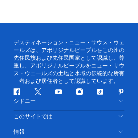
デスティネーション・ニュー・サウス・ウェ
ールズは、アボリジナルピープルをこの州の
先住民族および先住民国家として認識し、尊
重し、アボリジナルピープルをニュー・サウ
ス・ウェールズの土地と水域の伝統的な所有
者および居住者として認識しています。
フ
ツ
ユ
イ
テ
ピ
シドニー
ェ
イ
ー
ン
ィ
ン
イ
ッ
チ
ス
ッ
タ
お問い合わせ
このサイトでは
ス
タ
ュ
タ
ク
レ
免責事項
ブ
ー
ー
グ
ト
ス
目的地
情報
ッ
ブ
ラ
ッ
ト
プライバシー