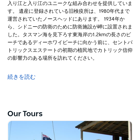
入り江と入り江のユニークな組み合わせを提供していま
す。 遺産に登録されている旧検疫所は、1980年代まで
運営されていたノースヘッドにあります。 1934年か
ら、シドニーの防衛のために防衛施設が岬に設置されま
した。タスマン海を見下ろす東海岸の1.2kmの長さのビ
ーチであるディーホワイビーチに向かう前に、セントパ
トリックスエステートの初期の植民地でカトリック信仰
の影響力のある場所を訪れてください。
マンリーは、ノーザンビーチ沿いの黄金の砂浜と見事な
ビーチが特徴の壮大な海岸線の始まりです。マンリーは
続きを読む
ビーチサイドの郊外であり、太平洋に面した魅力的な環
境のため、観光地として長年の評判があります。マンリ
ーは、片側に広い海のビーチ、反対側に穏やかな砂浜の
入り江と入り江のユニークな組み合わせを提供していま
す。
Our Tours
遺産に登録されている旧検疫所は、1980年代まで運営
されていたノースヘッドにあります。 1934年から、シ
ドニーの防衛のために防衛施設が岬に設置されました。