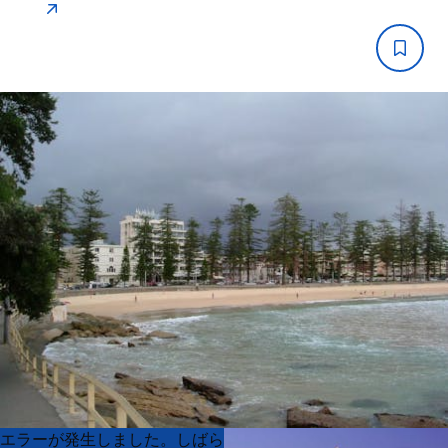
Product
Product
エラーが発生しました。しばら