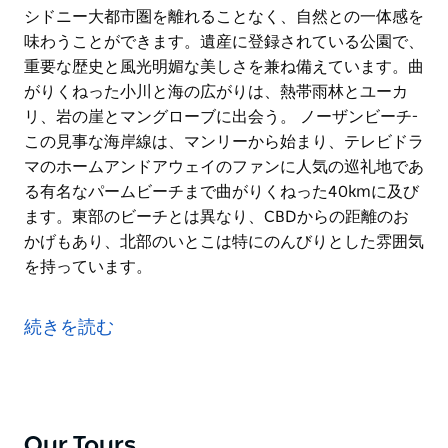
シドニー大都市圏を離れることなく、自然との一体感を
味わうことができます。遺産に登録されている公園で、
重要な歴史と風光明媚な美しさを兼ね備えています。曲
がりくねった小川と海の広がりは、熱帯雨林とユーカ
リ、岩の崖とマングローブに出会う。 ノーザンビーチ-
この見事な海岸線は、マンリーから始まり、テレビドラ
マのホームアンドアウェイのファンに人気の巡礼地であ
る有名なパームビーチまで曲がりくねった40kmに及び
ます。東部のビーチとは異なり、CBDからの距離のお
かげもあり、北部のいとこは特にのんびりとした雰囲気
を持っています。
オーストラリアで2番目に古い国立公園であるクリンガ
イチェイス国立公園は、地元の人々にも観光客にもレク
続きを読む
リエーションの人気があります。この大きな公園では、
シドニー大都市圏を離れることなく、自然との一体感を
味わうことができます。遺産に登録されている公園で、
重要な歴史と風光明媚な美しさを兼ね備えています。曲
がりくねった小川と海の広がりは、熱帯雨林とユーカ
Our Tours