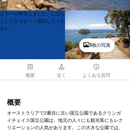
Product
Product
エラーが発生しました。しばら
List
List
くしてからもう一度試してくだ
さい
3枚の写真
概要
近く
よくある質問
概要
オーストラリアで2番目に古い国立公園であるクリンガ
イチェイス国立公園は、地元の人々にも観光客にもレク
リエーションの人気があります。この大きな公園では、