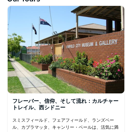
リ、岩の崖とマングローブに出会う。
ノーザンビーチ-この見事な海岸線は、マンリーから始
まり、テレビドラマのホームアンドアウェイのファンに
人気の巡礼地である有名なパームビーチまで曲がりくね
った40kmに及びます。東部のビーチとは異なり、CBD
からの距離のおかげもあり、北部のいとこは特にのんび
りとした雰囲気を持っています。
フレーバー、信仰、そして流れ：カルチャー
トレイル、西シドニー
スミスフィールド、フェアフィールド、ランズベー
ル、カブラマッタ、キャンリー・ベールは、活気に満