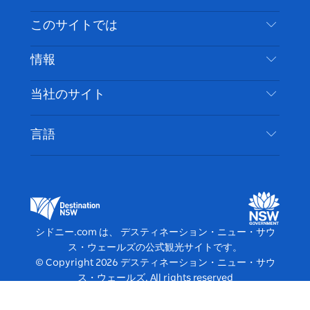
イ
ッ
チ
ス
ッ
タ
お問い合わせ
このサイトでは
ス
タ
ュ
タ
ク
レ
免責事項
ブ
ー
ー
グ
ト
ス
目的地
情報
ッ
ブ
ラ
ッ
ト
プライバシー
やるべきこと
ク
ム
ク
旅行情報
当社のサイト
クッキーに関する通知
ニューサウスウェールズ州のロードトリップ
アクセシブルシドニー
利用規約
VisitNSW.com
イベント
言語
ビジネスを登録する
デスティネーション・ニュー・サウス・ウェール
宿泊施設
NSWでのビジネス
ズコーポレート
ニューサウスウェールズ州の教育
ビジネスイベント NSW
デスティネーション・ニュー・サウス・ウェール
シドニー.com は、 デスティネーション・ニュー・サウ
ズメディアセンター
ス・ウェールズの公式観光サイトです。
ビビッド・シドニー
© Copyright
2026
デスティネーション・ニュー・サウ
ス・ウェールズ. All rights reserved