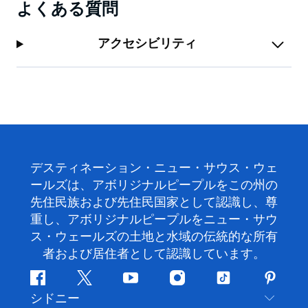
よくある質問
アクセシビリティ
デスティネーション・ニュー・サウス・ウェ
ールズは、アボリジナルピープルをこの州の
先住民族および先住民国家として認識し、尊
重し、アボリジナルピープルをニュー・サウ
ス・ウェールズの土地と水域の伝統的な所有
者および居住者として認識しています。
フ
ツ
ユ
イ
テ
ピ
シドニー
ェ
イ
ー
ン
ィ
ン