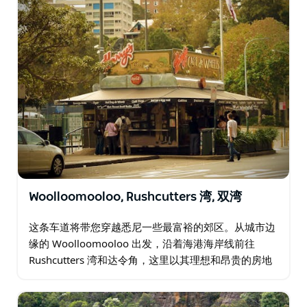
Woolloomooloo, Rushcutters 湾, 双湾
这条车道将带您穿越悉尼一些最富裕的郊区。从城市边
缘的 Woolloomooloo 出发，沿着海港海岸线前往
Rushcutters 湾和达令角，这里以其理想和昂贵的房地
产而闻名。再往前是被戏称为"双薪"的郊区…