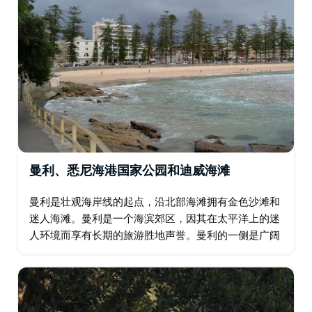
曼利、悉尼海港国家公园和迪威海滩
曼利是壮观海岸线的起点，沿北部海滩拥有金色沙滩和
迷人海滩。曼利是一个海滨郊区，因其在太平洋上的迷
人环境而享有长期的旅游胜地声誉。曼利的一侧是广阔
的海滩，另一侧是宁静的沙质海港海湾和入口。 列入遗
产名录的前检疫站位于北头，一直运营到 1980…