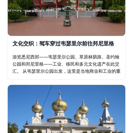
文化交织：驾车穿过韦瑟里尔前往邦尼里格
游览悉尼西郊——韦瑟里尔公园、草原林荫路、圣约翰
公园和邦尼里格——工业、移民和多元文化遗产在此交
汇。 从韦瑟里尔公园出发，这里是当地商业和工业的重
镇；然后前往草原林荫路，这里拥有费尔菲尔德展览场
和水上乐园等适合家庭游玩的景点。在圣约翰公园…