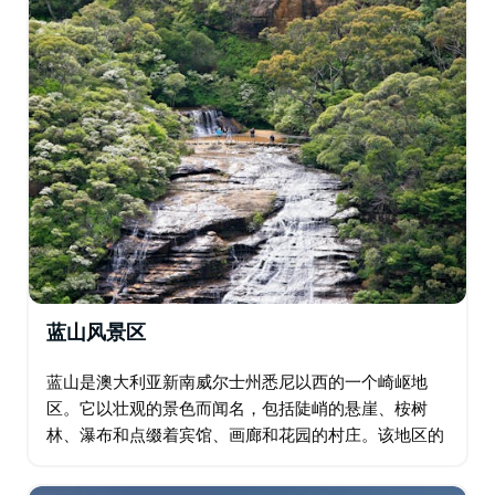
蓝山风景区
蓝山是澳大利亚新南威尔士州悉尼以西的一个崎岖地
区。它以壮观的景色而闻名，包括陡峭的悬崖、桉树
林、瀑布和点缀着宾馆、画廊和花园的村庄。该地区的
主要城镇卡通巴与蓝山国家公园及其丛林步道接壤。
Echo Point 享有著名的三姐妹砂岩岩层景观。…