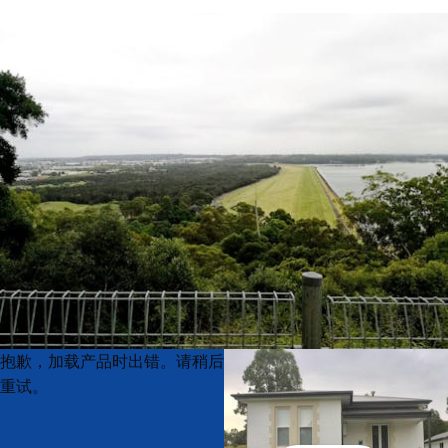
Product
Product
抱歉，加载产品时出错。请稍后
List
List
重试。