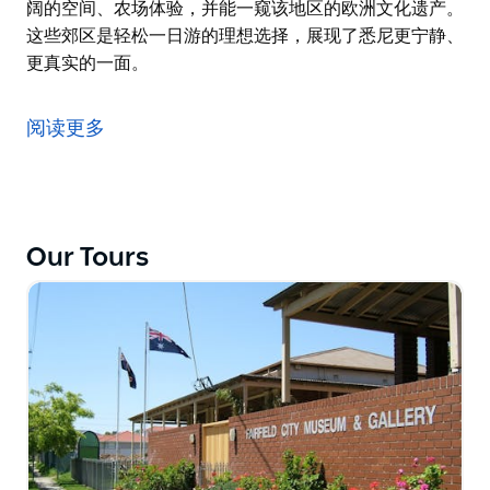
阔的空间、农场体验，并能一窥该地区的欧洲文化遗产。
这些郊区是轻松一日游的理想选择，展现了悉尼更宁静、
更真实的一面。
探索悉尼西郊的魅力，前往阿伯茨伯里、埃登索尔公园、
博斯利公园、塞西尔公园和霍斯利公园。这些宁静的街区
阅读更多
融合了自然、文化和当地居民的热情好客，为您提供远离
城市喧嚣的清爽休憩之所。阿伯茨伯里拥有卡尔姆斯利山
城市农场和贯穿西悉尼公园的风景优美的步道。埃登索尔
公园和博斯利公园体现了悉尼的多元文化中心，拥有地道
的餐厅和充满活力的社区中心，例如马可尼俱乐部。如果
Our Tours
您想体验更乡村的宁静，塞西尔公园和霍斯利公园拥有开
阔的空间、农场体验，并能一窥该地区的欧洲文化遗产。
这些郊区是轻松一日游的理想选择，展现了悉尼更宁静、
更真实的一面。