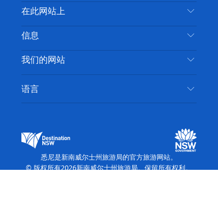
喳
联系我们
在此网站上
喳
免责声明
目的地
信息
隐私
推荐活动
旅行信息
Cookie 通知
我们的网站
新南威尔士州公路旅行
无障碍悉尼
使用条款
VisitNSW.com
活动
语言
列出您的业务
新南威尔士州旅游局企业网站
住宿
新南威尔士州的商业
新南威尔士州商务活动
新南威尔士州的教育
新南威尔士州旅游局媒体中心
缤纷悉尼灯光音乐节
悉尼是新南威尔士州旅游局的官方旅游网站。
© 版权所有
2026
新南威尔士州旅游局。保留所有权利。