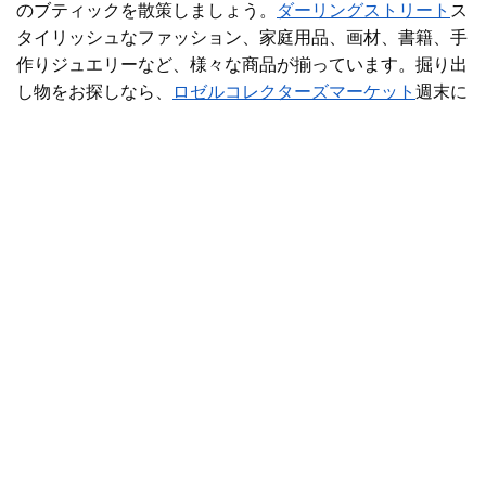
のブティックを散策しましょう。
ダーリングストリート
ス
タイリッシュなファッション、家庭用品、画材、書籍、手
作りジュエリーなど、様々な商品が揃っています。掘り出
し物をお探しなら、
ロゼル
コレクターズマーケット
週末に
はファッション、農産物、アート、雑貨などが揃います。
また、ハイストリート沿いにはデイスパもいくつかあり、
贅沢なひとときを過ごせます。