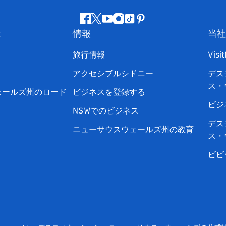
フ
ツ
ユ
イ
テ
ピ
は
情報
当社
ェ
イ
ー
ン
ィ
ン
イ
ッ
チ
ス
ッ
タ
旅行情報
Visi
ス
タ
ュ
タ
ク
レ
アクセシブルシドニー
デス
ブ
ー
ー
グ
ト
ス
ス・
ッ
ブ
ラ
ッ
ト
ェールズ州のロード
ビジネスを登録する
ク
ム
ク
ビジ
NSWでのビジネス
デス
ニューサウスウェールズ州の教育
ス・
ビビ