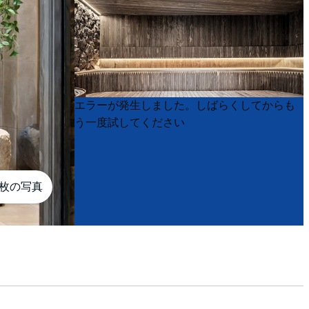
Product
Product
エラーが発生しました。しばらくしてからも
List
List
う一度試してください
0枚の写真