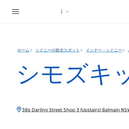
Toggle
navigation
ホーム
シドニーの観光スポット
インナー・シドニー
シモズキ
386 Darling Street Shop 3 (Upstairs) Balma