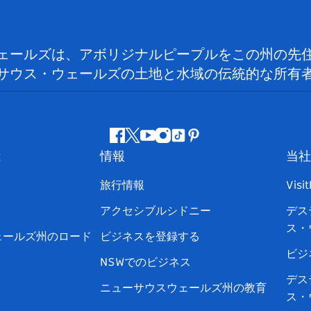
ェールズは、アボリジナルピープルをこの州の先
サウス・ウェールズの土地と水域の伝統的な所有
フ
ツ
ユ
イ
テ
ピ
は
情報
当社
ェ
イ
ー
ン
ィ
ン
イ
ッ
チ
ス
ッ
タ
旅行情報
Visi
ス
タ
ュ
タ
ク
レ
アクセシブルシドニー
デス
ブ
ー
ー
グ
ト
ス
ス・
ッ
ブ
ラ
ッ
ト
ェールズ州のロード
ビジネスを登録する
ク
ム
ク
ビジ
NSWでのビジネス
デス
ニューサウスウェールズ州の教育
ス・