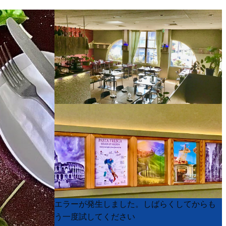
Product
Product
エラーが発生しました。しばらくしてからも
List
List
う一度試してください