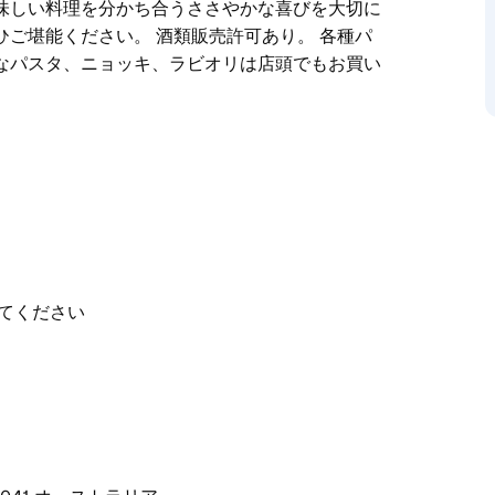
味しい料理を分かち合うささやかな喜びを大切に
ご堪能ください。 酒類販売許可あり。 各種パ
なパスタ、ニョッキ、ラビオリは店頭でもお買い
的なレシピ、そして温かく居心地の良い雰囲気
細なラビオリやふっくらとしたニョッキ、濃厚で
さながらの情熱を込めて作られています。
で美味しい料理を分かち合うささやかな喜びを大
をぜひご堪能ください。
てください
。新鮮なパスタ、ニョッキ、ラビオリは店頭でも