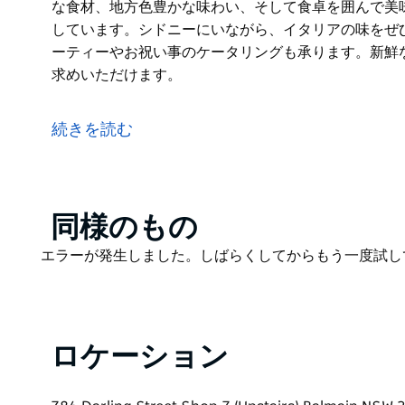
な食材、地方色豊かな味わい、そして食卓を囲んで美
しています。シドニーにいながら、イタリアの味をぜひ
ーティーやお祝い事のケータリングも承ります。新鮮
求めいただけます。
シモズ・キッチンでは、本格的な手打ちパスタ、伝統
で、イタリアの真髄をバルメインにお届けします。繊
続きを読む
じっくり煮込んだソースなど、すべてが故郷イタリア
新鮮な食材、地方色豊かな味わい、そして食卓を囲ん
切にしています。シドニーにいながら、イタリアの味
Product
同様のもの
酒類販売許可あり。
List
Product
エラーが発生しました。しばらくしてからもう一度試し
各種パーティーやお祝い事のケータリングも承ります
List
お買い求めいただけます。
ロケーション