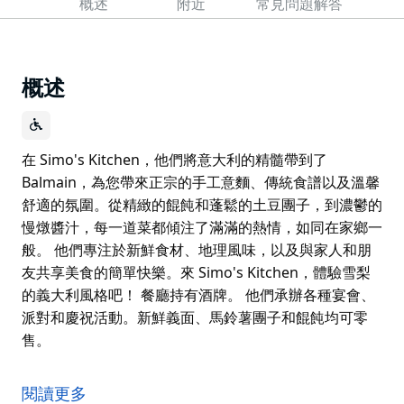
概述
附近
常見問題解答
概述
在 Simo's Kitchen，他們將意大利的精髓帶到了
Balmain，為您帶來正宗的手工意麵、傳統食譜以及溫馨
舒適的氛圍。從精緻的餛飩和蓬鬆的土豆團子，到濃鬱的
慢燉醬汁，每一道菜都傾注了滿滿的熱情，如同在家鄉一
般。 他們專注於新鮮食材、地理風味，以及與家人和朋
友共享美食的簡單快樂。來 Simo's Kitchen，體驗雪梨
的義大利風格吧！ 餐廳持有酒牌。 他們承辦各種宴會、
派對和慶祝活動。新鮮義面、馬鈴薯團子和餛飩均可零
售。
在 Simo's Kitchen，他們將意大利的精髓帶到了
Balmain，為您帶來正宗的手工意麵、傳統食譜以及溫馨
閱讀更多