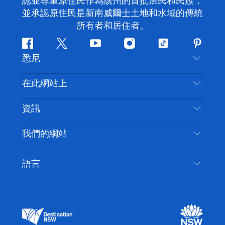
認並尊重原住民作為該州的首批居民和民族，
並承認原住民是新南威爾士土地和水域的傳統
所有者和居住者。
Facebook
嘰
Youtube
Instagram
抖
Pintere
悉尼
嘰
音
喳
聯絡我們
在此網站上
喳
免責聲明
目的地
資訊
隱私
要做的事情
旅行資訊
Cookie 通知
我們的網站
新南威爾斯州公路旅行
無障礙悉尼
使用條款
VisitNSW.com
活動
語言
列出您的業務
新南威爾士州旅遊局（Destination NSW）企業網
住宿
新南威爾斯的商業
站​
新南威爾斯的教育
新南威爾士州商務活動
新南威爾士州旅遊局（Destination NSW）媒體中