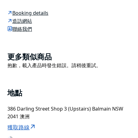
舒適的氛圍。從精緻的餛飩和蓬鬆的土豆團子，到濃鬱的
慢燉醬汁，每一道菜都傾注了滿滿的熱情，如同在家鄉一
Booking details
般。
造訪網站
他們專注於新鮮食材、地理風味，以及與家人和朋友共享
聯絡我們
美食的簡單快樂。來 Simo's Kitchen，體驗雪梨的義大
利風格吧！
餐廳持有酒牌。
Product
更多類似商品
List
他們承辦各種宴會、派對和慶祝活動。新鮮義面、馬鈴薯
Product
抱歉，載入產品時發生錯誤。請稍後重試。
團子和餛飩均可零售。
List
地點
386 Darling Street Shop 3 (Upstairs) Balmain NSW
2041 澳洲
獲取路線