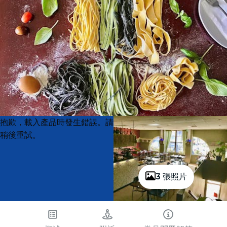
Product
Product
抱歉，載入產品時發生錯誤。請
List
List
稍後重試。
3 張照片