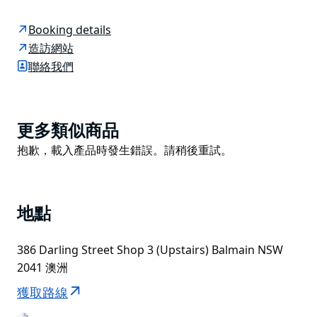
舒適的氛圍。從精緻的餛飩和蓬鬆的土豆團子，到濃鬱的
慢燉醬汁，每一道菜都傾注了滿滿的熱情，如同在家鄉一
Booking details
般。
造訪網站
他們專注於新鮮食材、地理風味，以及與家人和朋友共享
聯絡我們
美食的簡單快樂。來 Simo's Kitchen，體驗雪梨的義大
利風格吧！
餐廳持有酒牌。
Product
更多類似商品
List
他們承辦各種宴會、派對和慶祝活動。新鮮義面、馬鈴薯
Product
抱歉，載入產品時發生錯誤。請稍後重試。
團子和餛飩均可零售。
List
地點
386 Darling Street Shop 3 (Upstairs) Balmain NSW
2041 澳洲
獲取路線