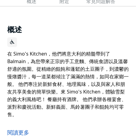
概述
附近
常見問題解答
概述
在 Simo's Kitchen，他們將意大利的精髓帶到了
Balmain，為您帶來正宗的手工意麵、傳統食譜以及溫馨
舒適的氛圍。從精緻的餛飩和蓬鬆的土豆團子，到濃鬱的
慢燉醬汁，每一道菜都傾注了滿滿的熱情，如同在家鄉一
般。 他們專注於新鮮食材、地理風味，以及與家人和朋
友共享美食的簡單快樂。來 Simo's Kitchen，體驗雪梨
的義大利風格吧！ 餐廳持有酒牌。 他們承辦各種宴會、
派對和慶祝活動。新鮮義面、馬鈴薯團子和餛飩均可零
售。
在 Simo's Kitchen，他們將意大利的精髓帶到了
Balmain，為您帶來正宗的手工意麵、傳統食譜以及溫馨
閱讀更多