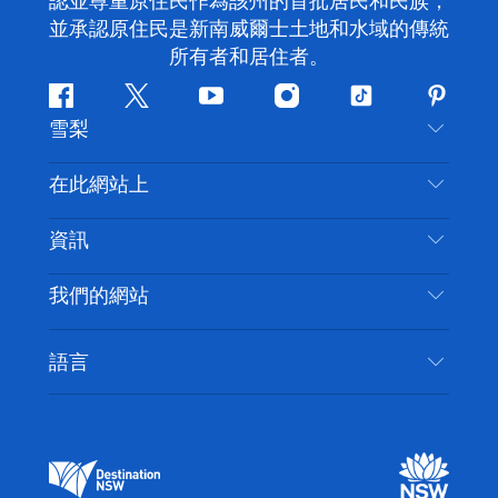
認並尊重原住民作為該州的首批居民和民族，
並承認原住民是新南威爾士土地和水域的傳統
所有者和居住者。
Facebook
嘰
Youtube
Instagram
抖
Pintere
雪梨
嘰
音
喳
聯絡我們
在此網站上
喳
免責聲明
目的地
資訊
隱私
要做的事情
旅行資訊
Cookie 通知
我們的網站
新南威爾士州公路旅行
無障礙雪梨
使用條款
VisitNSW.com
活動
語言
列出您的業務
新南威爾士州旅遊局（Destination NSW）企業網
住宿
新南威爾斯的商業
站
新南威爾斯的教育
新南威爾士州商務活動
新南威爾士州旅遊局（Destination NSW）媒體中