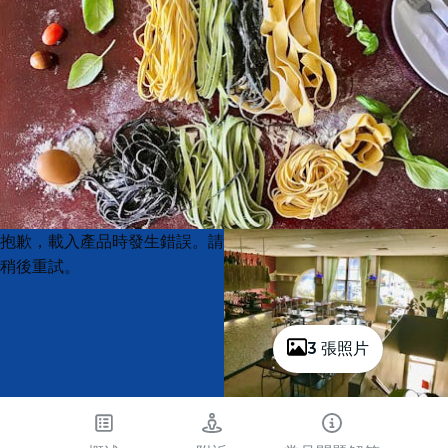
Product
Product
抱歉，載入產品時發生錯誤。請
List
List
稍後重試。
3 張照片