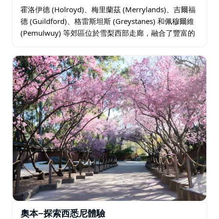
霍洛伊德 (Holroyd)、梅里蘭茲 (Merrylands)、吉爾福
德 (Guildford)、格雷斯坦斯 (Greystanes) 和佩穆爾維
(Pemulwuy) 等郊區位於雪梨西部走廊，融合了豐富的
文化多樣性…
奧本—探索西悉尼體驗