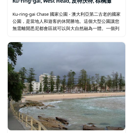
Ku-ring-gai, West Head, 皮特沃特, 棕櫚灘
Ku-ring-gai Chase 國家公園 - 澳大利亞第二古老的國家
公園，是當地人和遊客的休閒勝地。這個大型公園讓您
無需離開悉尼都會區就可以與大自然融為一體。一個列
入遺產名錄的公園，它結合了重要的歷史和風景秀麗的
美景…