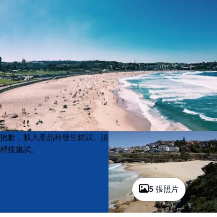
Product
Product
抱歉，載入產品時發生錯誤。請
List
List
稍後重試。
5 張照片