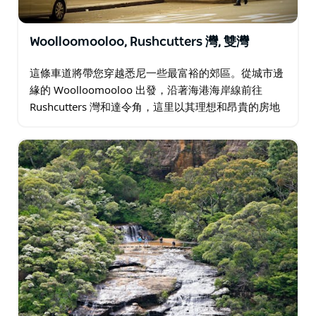
Woolloomooloo, Rushcutters 灣, 雙灣
這條車道將帶您穿越悉尼一些最富裕的郊區。從城市邊
緣的 Woolloomooloo 出發，沿著海港海岸線前往
Rushcutters 灣和達令角，這里以其理想和昂貴的房地
產而聞名。再往前是被戲稱為"雙薪"的郊區…