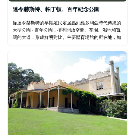
達令赫斯特、帕丁頓、百年紀念公園
從達令赫斯特的早期殖民定居點到維多利亞時代傳統的
大型公園 - 百年公園，擁有開放空間、花園、濕地和寬
闊的大道，形成鮮明對比。主要體育場館的所在地，如
蘭德威克賽馬場的國王運動場、橄欖球聯盟和悉尼體育
場的足球場。隔壁是歷史悠久的悉尼板球場 (SCG…