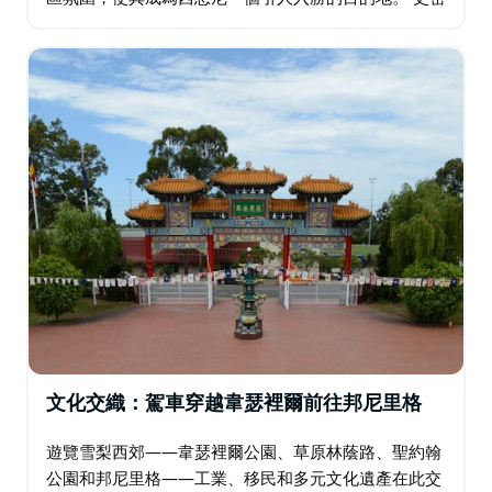
斯菲爾德以其濃厚的中東文化根基，以家庭經營的麵包
店和熱情好客的當地風情…
文化交織：駕車穿越韋瑟裡爾前往邦尼里格
遊覽雪梨西郊——韋瑟裡爾公園、草原林蔭路、聖約翰
公園和邦尼里格——工業、移民和多元文化遺產在此交