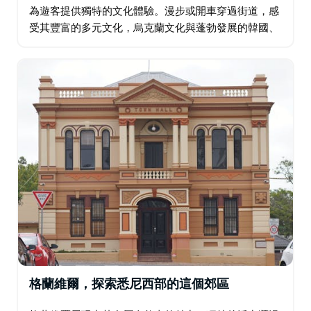
為遊客提供獨特的文化體驗。漫步或開車穿過街道，感
受其豐富的多元文化，烏克蘭文化與蓬勃發展的韓國、
中國和尼泊爾社區交相輝映。這種文化交織在其建築中
得到充分體現，教堂、清真寺和寺廟和諧共存。…
格蘭維爾，探索悉尼西部的這個郊區