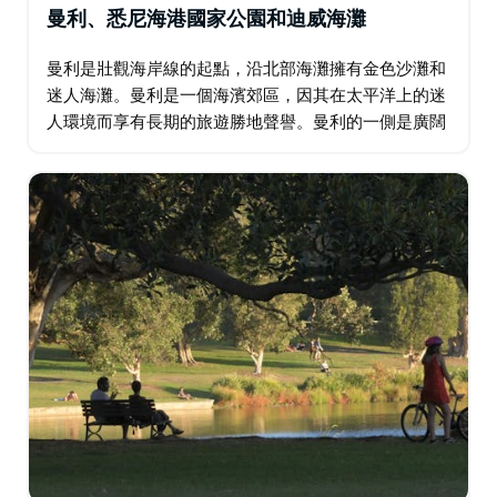
曼利、悉尼海港國家公園和迪威海灘
曼利是壯觀海岸線的起點，沿北部海灘擁有金色沙灘和
迷人海灘。曼利是一個海濱郊區，因其在太平洋上的迷
人環境而享有長期的旅遊勝地聲譽。曼利的一側是廣闊
的海灘，另一側是寧靜的沙質海港海灣和入口。 列入遺
產名錄的前檢疫站位於北頭，一直運營到 1980…