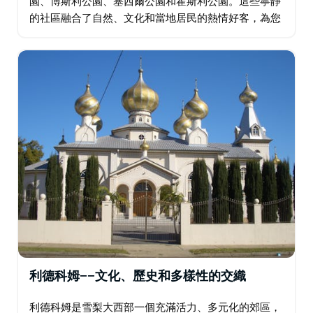
園、博斯利公園、塞西爾公園和霍斯利公園。這些寧靜
的社區融合了自然、文化和當地居民的熱情好客，為您
提供遠離城市喧囂的清爽休憩之所。阿伯茨伯里擁有卡
爾姆斯利山城市農場和貫穿西悉尼公園的風景優美的步
道…
利德科姆——文化、歷史和多樣性的交織
利德科姆是雪梨大西部一個充滿活力、多元化的郊區，