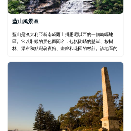
藍山風景區
藍山是澳大利亞新南威爾士州悉尼以西的一個崎嶇地
區。它以壯觀的景色而聞名，包括陡峭的懸崖、桉樹
林、瀑布和點綴著賓館、畫廊和花園的村莊。該地區的
主要城鎮卡通巴與藍山國家公園及其叢林步道接壤。
Echo Point 享有著名的三姐妹砂岩岩層景觀。…