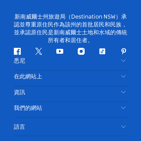
新南威爾士州旅遊局（Destination NSW）承
認並尊重原住民作為該州的首批居民和民族，
並承認原住民是新南威爾士土地和水域的傳統
所有者和居住者。
Facebook
嘰
Youtube
Instagram
抖
Pintere
悉尼
嘰
音
喳
聯絡我們
在此網站上
喳
免責聲明
目的地
資訊
隱私
要做的事情
旅行資訊
Cookie 通知
我們的網站
新南威爾斯州公路旅行
無障礙悉尼
使用條款
VisitNSW.com
活動
語言
列出您的業務
新南威爾士州旅遊局（Destination NSW）企業網
住宿
新南威爾斯的商業
站​