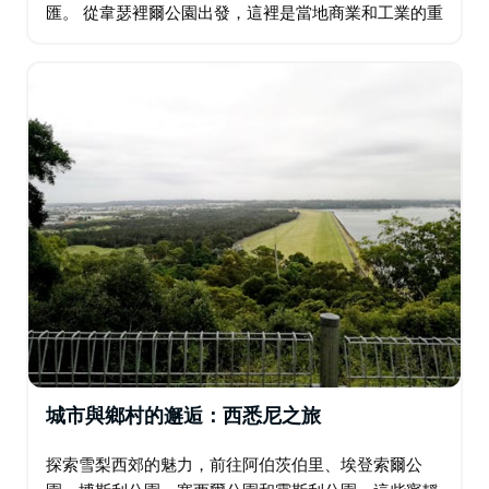
匯。 從韋瑟裡爾公園出發，這裡是當地商業和工業的重
鎮；然後前往草原林蔭路，這裡有費爾菲爾德展覽場和
水上樂園等適合家庭遊玩的景點。在聖約翰公園…
城市與鄉村的邂逅：西悉尼之旅
探索雪梨西郊的魅力，前往阿伯茨伯里、埃登索爾公