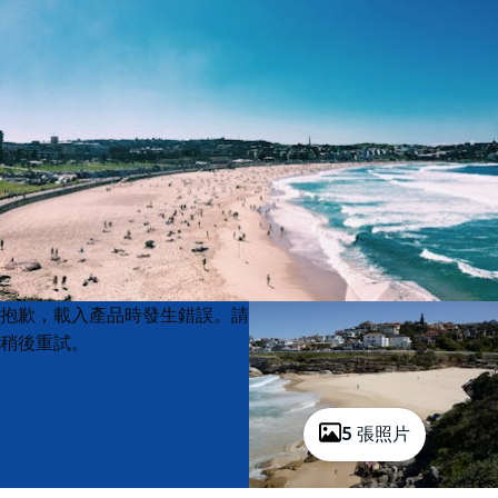
Product
Product
抱歉，載入產品時發生錯誤。請
List
List
稍後重試。
5 張照片