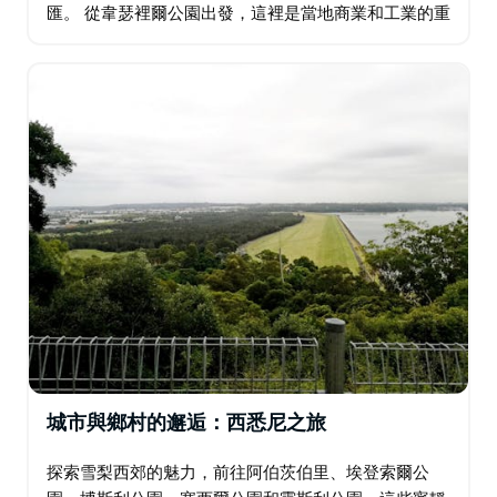
匯。 從韋瑟裡爾公園出發，這裡是當地商業和工業的重
鎮；然後前往草原林蔭路，這裡有費爾菲爾德展覽場和
水上樂園等適合家庭遊玩的景點。在聖約翰公園…
城市與鄉村的邂逅：西悉尼之旅
探索雪梨西郊的魅力，前往阿伯茨伯里、埃登索爾公