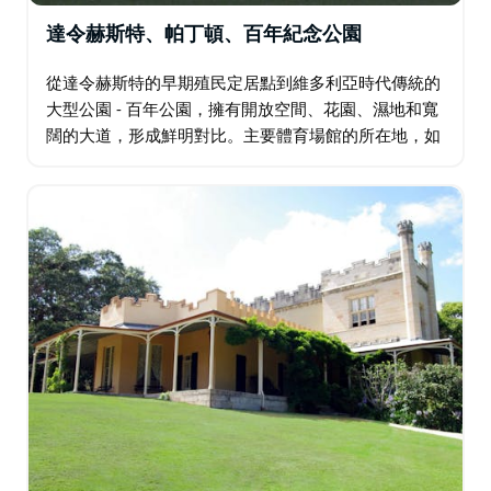
達令赫斯特、帕丁頓、百年紀念公園
從達令赫斯特的早期殖民定居點到維多利亞時代傳統的
大型公園 - 百年公園，擁有開放空間、花園、濕地和寬
闊的大道，形成鮮明對比。主要體育場館的所在地，如
蘭德威克賽馬場的國王運動場、橄欖球聯盟和悉尼體育
場的足球場。隔壁是歷史悠久的悉尼板球場 (SCG…