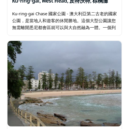
Ku-ring-gai, West Head, 皮特沃特, 棕櫚灘
Ku-ring-gai Chase 國家公園 - 澳大利亞第二古老的國家
公園，是當地人和遊客的休閒勝地。這個大型公園讓您
無需離開悉尼都會區就可以與大自然融為一體。一個列
入遺產名錄的公園，它結合了重要的歷史和風景秀麗的
美景…