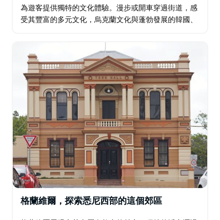
為遊客提供獨特的文化體驗。漫步或開車穿過街道，感
受其豐富的多元文化，烏克蘭文化與蓬勃發展的韓國、
中國和尼泊爾社區交相輝映。這種文化交織在其建築中
得到充分體現，教堂、清真寺和寺廟和諧共存。…
格蘭維爾，探索悉尼西部的這個郊區