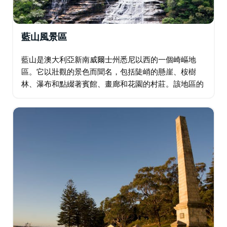
藍山風景區
藍山是澳大利亞新南威爾士州悉尼以西的一個崎嶇地
區。它以壯觀的景色而聞名，包括陡峭的懸崖、桉樹
林、瀑布和點綴著賓館、畫廊和花園的村莊。該地區的
主要城鎮卡通巴與藍山國家公園及其叢林步道接壤。
Echo Point 享有著名的三姐妹砂岩岩層景觀。…