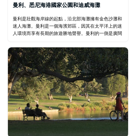
曼利、悉尼海港國家公園和迪威海灘
曼利是壯觀海岸線的起點，沿北部海灘擁有金色沙灘和
迷人海灘。曼利是一個海濱郊區，因其在太平洋上的迷
人環境而享有長期的旅遊勝地聲譽。曼利的一側是廣闊
的海灘，另一側是寧靜的沙質海港海灣和入口。 列入遺
產名錄的前檢疫站位於北頭，一直運營到 1980…