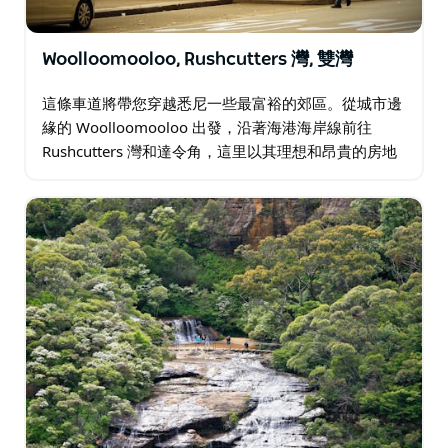
Woolloomooloo, Rushcutters 灣, 雙灣
這條車道將帶您穿越悉尼一些最富裕的郊區。從城市邊
緣的 Woolloomooloo 出發，沿著海港海岸線前往
Rushcutters 灣和達令角，這里以其理想和昂貴的房地
產而聞名。再往前是被戲稱為"雙薪"的郊區…