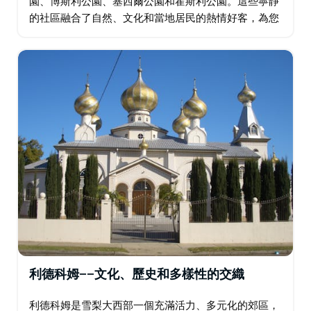
園、博斯利公園、塞西爾公園和霍斯利公園。這些寧靜
的社區融合了自然、文化和當地居民的熱情好客，為您
提供遠離城市喧囂的清爽休憩之所。阿伯茨伯里擁有卡
爾姆斯利山城市農場和貫穿西悉尼公園的風景優美的步
道…
利德科姆——文化、歷史和多樣性的交織
利德科姆是雪梨大西部一個充滿活力、多元化的郊區，