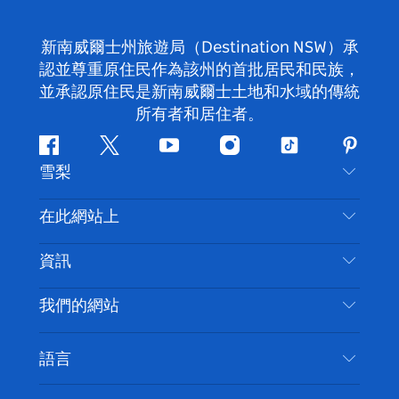
新南威爾士州旅遊局（Destination NSW）承
認並尊重原住民作為該州的首批居民和民族，
並承認原住民是新南威爾士土地和水域的傳統
所有者和居住者。
Facebook
嘰
Youtube
Instagram
抖
Pintere
雪梨
嘰
音
喳
聯絡我們
在此網站上
喳
免責聲明
目的地
資訊
隱私
要做的事情
旅行資訊
Cookie 通知
我們的網站
新南威爾士州公路旅行
無障礙雪梨
使用條款
VisitNSW.com
活動
語言
列出您的業務
新南威爾士州旅遊局（Destination NSW）企業網
住宿
新南威爾斯的商業
站