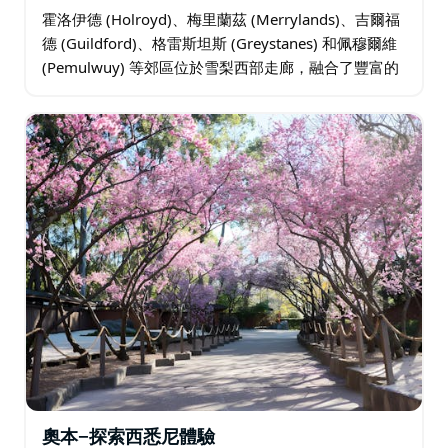
霍洛伊德 (Holroyd)、梅里蘭茲 (Merrylands)、吉爾福
德 (Guildford)、格雷斯坦斯 (Greystanes) 和佩穆爾維
(Pemulwuy) 等郊區位於雪梨西部走廊，融合了豐富的
文化多樣性…
奧本—探索西悉尼體驗