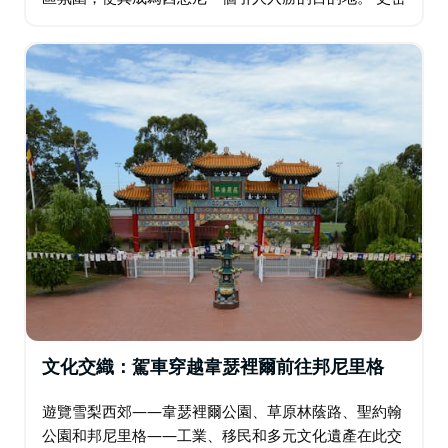
斯菲爾德以其濃厚的中東文化根基，以家庭經營的麵包
店和熱情好客的當地風情…
文化交織：駕車穿越韋瑟裡爾前往邦尼里格
遊覽雪梨西郊——韋瑟裡爾公園、草原林蔭路、聖約翰
公園和邦尼里格——工業、移民和多元文化遺產在此交