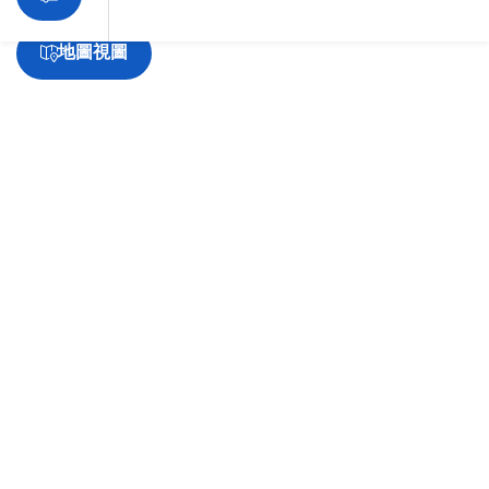
抱歉，載入產品時發生錯誤。請稍後重試。
地圖視圖
帕拉瑪塔（Parramatta）旅遊指南