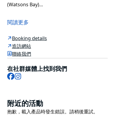
(Watsons Bay)…
斯蒂爾角小屋 (Steele Point Cottage) 位於雪梨港國家公
園內，地理位置得天獨厚。小屋坐落在尼爾森公園
閱讀更多
(Nielsen Park) 的砂岩懸崖邊，四周環繞著迷人的游泳場
所，還能飽覽悉尼城市景觀的壯麗景色。
Booking details
斯蒂爾角小屋建於 19 世紀 80 年代，原為保衛雪梨港的
造訪網站
砲兵營房。如今，小屋經過精心翻修，保留了包括原始天
聯絡我們
花板和木地板在內的許多歷史特色。這裡是週末度假和蜜
月旅行的理想之選。
在社群媒體上找到我們
Facebook
Instagram
入住期間，您可以在尼爾森公園盡情探索。沿著隱士灘
(Hermitage Foreshore) 步道漫步前往玫瑰灣 (Rose
Bay)，沿途會經過美麗的牛奶海灘 (Milk Beach)、皇后海
灘 (Queens Beach) 和隱士灣 (Hermit Bay)。您也可以
Product
附近的活動
在附近的格雷克利夫莊園 (Greycliffe House) 或斯特里克
List
Product
抱歉，載入產品時發生錯誤。請稍後重試。
蘭莊園 (Strickland Estate) 的庭院裡野餐。如果您想探
List
索更遠的地方，小屋距離標誌性的沃森灣 (Watsons Bay)
和邦迪海灘 (Bondi Beach) 也不遠。