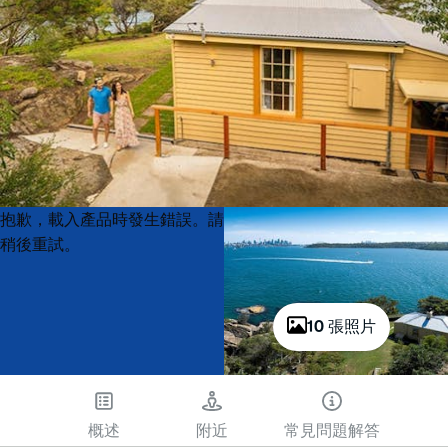
Product
Product
抱歉，載入產品時發生錯誤。請
List
List
稍後重試。
10 張照片
概述
附近
常見問題解答