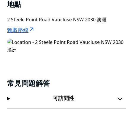
地點
如果您更喜歡在附近遊玩，小屋也配備了浪漫之旅所需的
一切設施。穿上柔軟的浴袍，帶上一瓶香檳，欣賞夕陽西
2 Steele Point Road Vaucluse NSW 2030 澳洲
下時城市燈火璀璨的美景。
獲取路線
常見問題解答
可訪問性