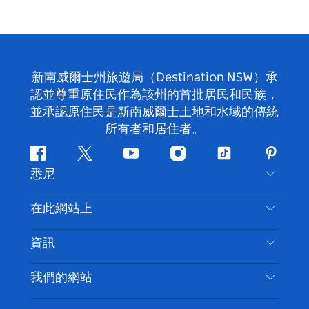
新南威爾士州旅遊局（Destination NSW）承
認並尊重原住民作為該州的首批居民和民族，
並承認原住民是新南威爾士土地和水域的傳統
所有者和居住者。
Facebook
嘰
Youtube
Instagram
抖
Pintere
悉尼
嘰
音
喳
聯絡我們
在此網站上
喳
免責聲明
目的地
資訊
隱私
要做的事情
旅行資訊
Cookie 通知
我們的網站
新南威爾斯州公路旅行
無障礙悉尼
使用條款
VisitNSW.com