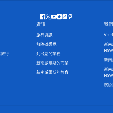
Facebook
嘰
Youtube
Instagram
抖
Pinterest
資訊
我們
嘰
音
喳
旅行資訊
Visi
喳
無障礙悉尼
新南威
NS
路旅行
列出您的業務
新南
新南威爾斯的商業
新南威
新南威爾斯的教育
NS
繽紛