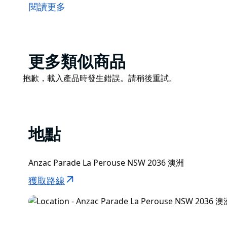
建於 1880 年代初期，用於保護悉尼的後門。它一直運
閱讀更多
人之家。
Bare Island Fort 的結構為任何活動提供了一個風景
您可能還認為該島是好萊塢電影 Mission: Impossib
Product
更多類似商品
Bare Island Fort 周圍的水域也是新南威爾士
List
非常受歡迎的浮潛地點。
Product
抱歉，載入產品時發生錯誤。請稍後重試。
List
地點
Anzac Parade La Perouse NSW 2036 澳洲
獲取路線