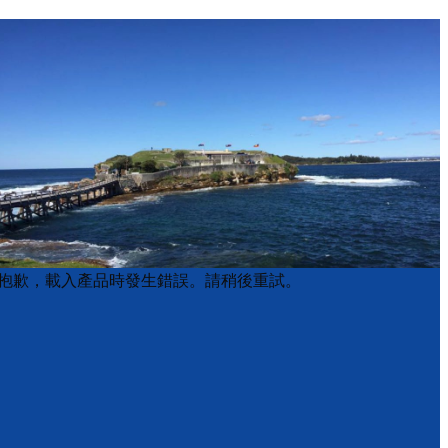
Product
Product
抱歉，載入產品時發生錯誤。請稍後重試。
List
List