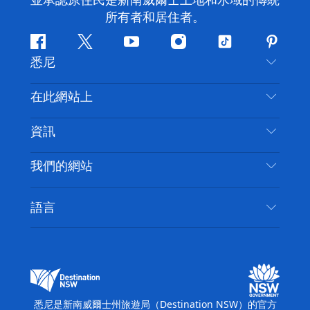
並承認原住民是新南威爾士土地和水域的傳統
所有者和居住者。
Facebook
嘰
Youtube
Instagram
抖
Pintere
悉尼
嘰
音
喳
聯絡我們
在此網站上
喳
免責聲明
目的地
資訊
隱私
要做的事情
旅行資訊
Cookie 通知
我們的網站
新南威爾斯州公路旅行
無障礙悉尼
使用條款
VisitNSW.com
活動
語言
列出您的業務
新南威爾士州旅遊局（Destination NSW）企業網
住宿
新南威爾斯的商業
站​
新南威爾斯的教育
新南威爾士州商務活動
新南威爾士州旅遊局（Destination NSW）媒體中
悉尼是新南威爾士州旅遊局（Destination NSW）的官方
心