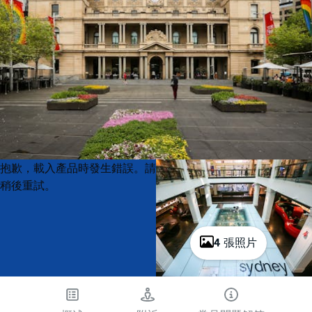
Product
Product
抱歉，載入產品時發生錯誤。請
List
List
稍後重試。
4 張照片