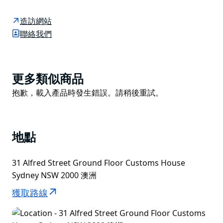
區、雪梨港和雪梨歌劇院。工作人員可以為您提供地圖、
行程以及有關悉尼景點和活動的各種小冊子。
造訪網站
門廳內有一個 4.2 x 9.5 公尺（14 英尺 × 31 英尺）比例
聯絡我們
的雪梨市中心模型，可透過玻璃地板觀看。
請留意身穿紅衫的志工悉尼大使。他們在環形碼頭和岩石
區的街道上漫步，提供有關悉尼景點和活動的資訊和建
Product
更多類似商品
議。
List
Product
抱歉，載入產品時發生錯誤。請稍後重試。
海關大樓遊客資訊中心應該是所有遊客到雪梨的第一站之
List
一。
地點
31 Alfred Street Ground Floor Customs House
Sydney NSW 2000 澳洲
獲取路線