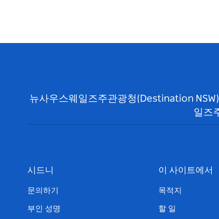
뉴사우스웨일즈주관광청(Destination N
일즈주
시드니
이 사이트에서
문의하기
목적지
부인 성명
할 일