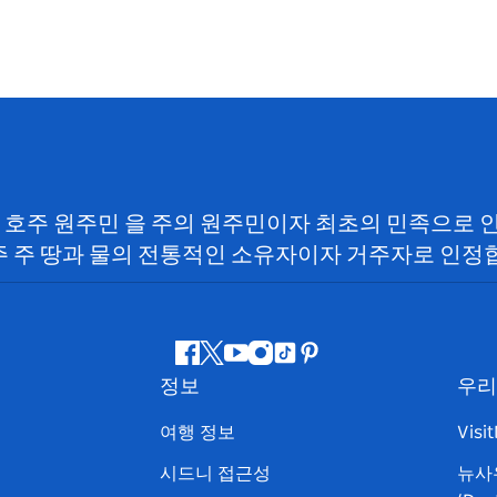
SW) 호주 원주민 을 주의 원주민이자 최초의 민족으로
 주 땅과 물의 전통적인 소유자이자 거주자로 인정
페
지
유
인
틱
핀
정보
우리
이
저
튜
스
톡
터
스
귀
브
타
레
여행 정보
Visi
북
다
그
스
시드니 접근성
뉴사
램
트