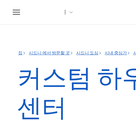
Toggle
navigation
집
시드니 에서 방문할 곳
시드니 도심
시내 중심가
커스텀 하
센터