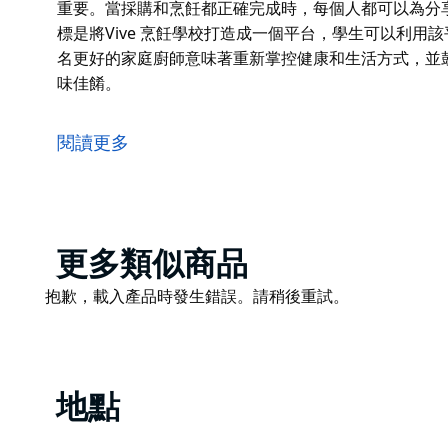
重要。當採購和烹飪都正確完成時，每個人都可以為分
標是將Vive 烹飪學校打造成一個平台，學生可以利
名更好的家庭廚師意味著重新掌控健康和生活方式，並
味佳餚。
Vive 烹飪學校位於雪梨南部的 The Cannery。
常適合美食愛好者和團隊建設。
閱讀更多
學生可以做飯、吃飯並學習各種烹飪技巧。這是一次有
Vive 與當地食品工匠密切合作，因為他們意識到食
確完成時，每個人都可以為分享和享受優質食物而感到
Product
更多類似商品
最終，他們的目標是將Vive 烹飪學校打造成一個平
List
師，因為成為一名更好的家庭廚師意味著重新掌控健康
Product
抱歉，載入產品時發生錯誤。請稍後重試。
繞著你準備的美味佳餚。
List
地點