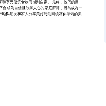
享和享受優質食物而感到自豪。 最終，他們的目
用該平台成為自信且鼓舞人心的家庭廚師，因為成為一
鼓勵與朋友和家人分享美好時刻圍繞著你準備的美
他們以動手烹飪課程的形式提供引人入勝的烹飪體驗，非
趣且引人入勝的體驗，您將不會忘記。
品的採購過程與烹飪過程同樣重要。當採購和烹飪都正
自豪。
台，學生可以利用該平台成為自信且鼓舞人心的家庭廚
和生活方式，並鼓勵與朋友和家人分享美好時刻圍