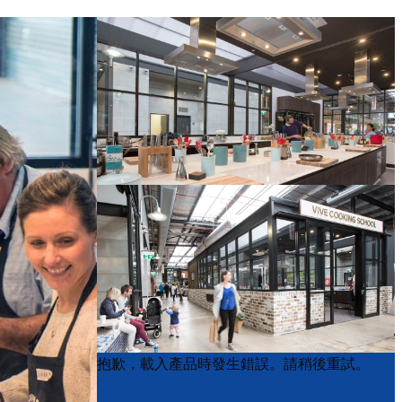
Product
Product
抱歉，載入產品時發生錯誤。請稍後重試。
List
List