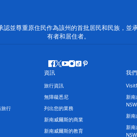
 NSW）承認並尊重原住民作為該州的首批居民和民族
有者和居住者。
Facebook
嘰
Youtube
Instagram
抖
Pinterest
資訊
我們
嘰
音
喳
旅行資訊
Visi
喳
無障礙悉尼
新南威
NS
路旅行
列出您的業務
新南
新南威爾斯的商業
新南威
新南威爾斯的教育
NS