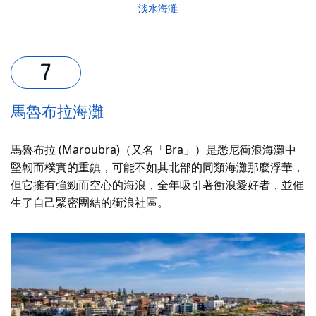
淡水海灘
馬魯布拉海灘
馬魯布拉 (Maroubra)（又名「Bra」）是悉尼衝浪海灘中
堅韌而樸實的重鎮，可能不如其北部的同類海灘那麼浮華，
但它擁有強勁而空心的海浪，全年吸引著衝浪愛好者，並催
生了自己緊密團結的衝浪社區。