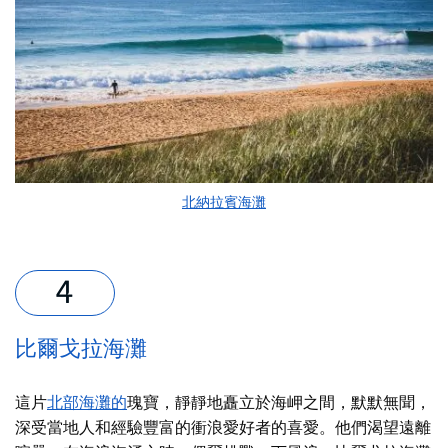
北納拉賓海灘
比爾戈拉海灘
這片
北部海灘的
瑰寶
，靜靜地矗立於海岬之間，
默默無聞，
深受當地人和經驗豐富的衝浪愛好者的喜愛。他們渴望遠離