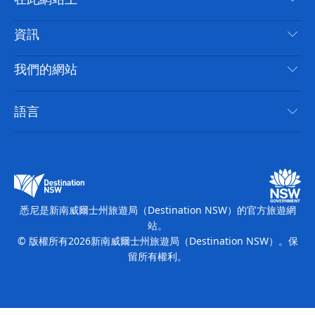
喳
免責聲明
目的地
資訊
隱私
要做的事情
旅行資訊
Cookie 通知
我們的網站
新南威爾斯州公路旅行
無障礙悉尼
使用條款
VisitNSW.com
活動
語言
列出您的業務
新南威爾士州旅遊局（Destination NSW）企業網站​
住宿
新南威爾斯的商業
新南威爾士州商務活動
新南威爾斯的教育
新南威爾士州旅遊局（Destination NSW）媒體中心
繽紛悉尼燈光音樂節
悉尼是新南威爾士州旅遊局（Destination NSW）的官方旅遊網
站。
© 版權所有
2026
新南威爾士州旅遊局（Destination NSW）。保
留所有權利。