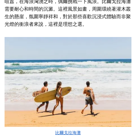
喧囂，在海浪洶湧之時，偶爾挑戰一下風浪。比爾戈拉海灘
需要耐心和時間的沉澱。這裡風景如畫，周圍環繞著灌木叢
生的懸崖，氛圍寧靜祥和，對於那些喜歡沉浸式體驗而非聚
光燈的衝浪者來說，這裡是理想之選。
比爾戈拉海灘