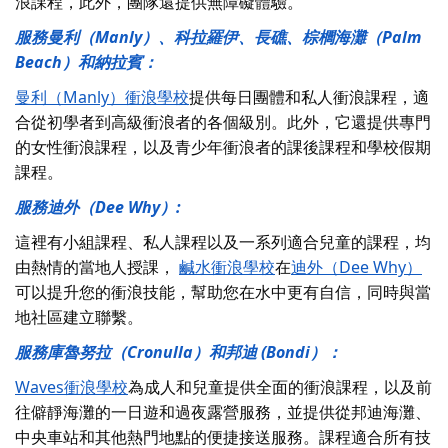
浪課程，此外，團隊還提供無障礙體驗。
服務曼利（Manly）、科拉羅伊、長礁、棕櫚海灘（Palm
Beach）和納拉賓：
曼利（Manly）衝浪學校
提供每日團體和私人衝浪課程，適
合從初學者到高級衝浪者的各個級別。此外，它還提供專門
的女性衝浪課程，以及青少年衝浪者的課後課程和學校假期
課程。
服務迪外（Dee Why）:
這裡有小組課程、私人課程以及一系列適合兒童的課程，均
由熱情的當地人授課，
鹹水衝浪學校
在
迪外（Dee Why）
可以提升您的衝浪技能，幫助您在水中更有自信，同時與當
地社區建立聯繫。
服務庫魯努拉（Cronulla）和邦迪 (Bondi）：
Waves
衝浪學校
為成人和兒童提供全面的衝浪課程，以及前
往僻靜海灘的一日遊和過夜露營服務，並提供從邦迪海灘、
中央車站和其他熱門地點的便捷接送服務。課程適合所有技