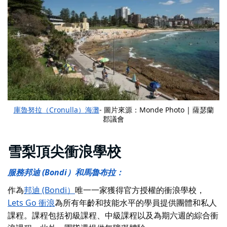
庫魯努拉（Cronulla）海灘
- 圖片來源：Monde Photo | 薩瑟蘭
郡議會
雪梨頂尖衝浪學校
服務邦迪 (Bondi）和馬魯布拉：
作為
邦迪 (Bondi）
唯一一家獲得官方授權的衝浪學校，
Lets Go 衝浪
為所有年齡和技能水平的學員提供團體和私人
課程。課程包括初級課程、中級課程以及為期六週的綜合衝