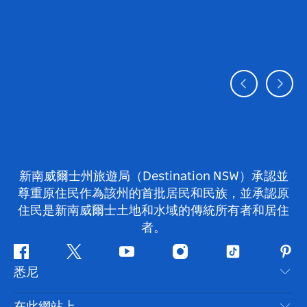
新南威爾士州旅遊局（Destination NSW）承認並
尊重原住民作為該州的首批居民和民族，並承認原
住民是新南威爾士土地和水域的傳統所有者和居住
者。
Facebook
嘰
Youtube
Instagram
抖
Pint
悉尼
嘰
音
喳
聯絡我們
在此網站上