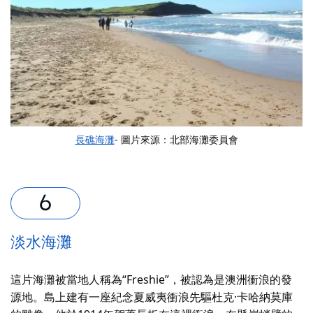
長礁海灘
- 圖片來源：北部海灘委員會
淡水海灘
這片海灘被當地人稱為“Freshie”，被認為是澳洲衝浪的發
源地。島上建有一座紀念夏威夷衝浪先驅杜克·卡哈納莫庫