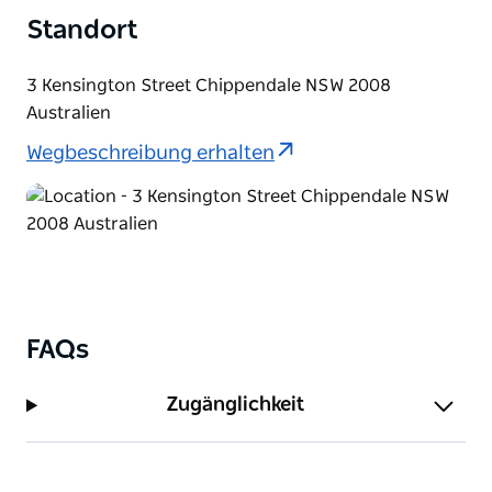
kulinarisches Erlebnis in unmittelbarer Nähe zu den
Standort
kulturellen Attraktionen, Galerien und
Unterhaltungsmöglichkeiten der Stadt.
3 Kensington Street Chippendale NSW 2008
Australien
Wegbeschreibung erhalten
FAQs
Zugänglichkeit