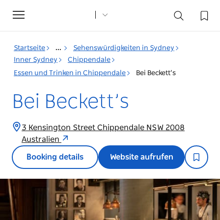
Toggle
navigation
Startseite
...
Sehenswürdigkeiten in Sydney
Inner Sydney
Chippendale
Essen und Trinken in Chippendale
Bei Beckett’s
Bei Beckett’s
3 Kensington Street Chippendale NSW 2008
Australien
Booking details
Website aufrufen