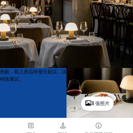
Product
Product
抱歉，載入產品時發生錯誤。請
List
List
稍後重試。
3 張照片