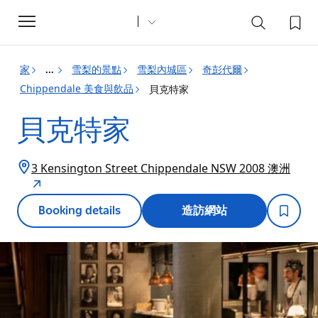
Toggle
navigation
家
雪梨的景點
雪梨內城區
奇彭代爾
...
Chippendale 美食與飲品
貝克特家
貝克特家
3 Kensington Street Chippendale NSW 2008 澳洲
Booking details
造訪網站