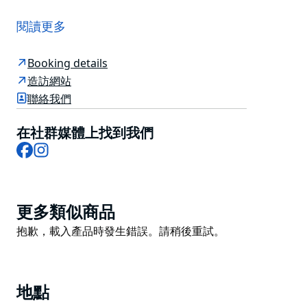
Chez Beckett's 是位於雪梨 Chippendale 區的社區餐廳
兼酒吧，其設計靈感源自經典巴黎小酒館和上世紀中期餐
閱讀更多
廳的永恆優雅。菜單主打融合法國風味的現代澳洲菜餚，
並搭配精心挑選的葡萄酒和經典雞尾酒。
Booking details
溫馨舒適的用餐環境為午餐、晚餐或飲品提供了輕鬆愜意
造訪網站
的氛圍，熱情周到的服務與精緻優雅的風格完美融合。無
聯絡我們
論您是想悠閒地享用美食、慶祝特殊場合，還是與朋友小
聚，都能品嚐到優質的時令食材和貼心周到的服務。
在社群媒體上找到我們
Facebook
Instagram
Chez Beckett's 坐落於雪梨充滿活力的 Chippendale
區，地理位置優越，方便前往市內各大文化景點、美術館
和娛樂場所，為您帶來難忘的用餐體驗。
Product
更多類似商品
List
Product
抱歉，載入產品時發生錯誤。請稍後重試。
List
地點