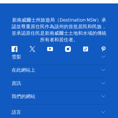
新南威爾士州旅遊局（Destination NSW）承
認並尊重原住民作為該州的首批居民和民族，
並承認原住民是新南威爾士土地和水域的傳統
所有者和居住者。
Facebook
嘰
Youtube
Instagram
抖
Pintere
雪梨
嘰
音
喳
聯絡我們
在此網站上
喳
免責聲明
目的地
資訊
隱私
要做的事情
旅行資訊
Cookie 通知
我們的網站
新南威爾士州公路旅行
無障礙雪梨
使用條款
VisitNSW.com
活動
語言
列出您的業務
新南威爾士州旅遊局（Destination NSW）企業網