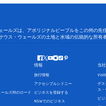
ェールズは、アボリジナルピープルをこの州の先
サウス・ウェールズの土地と水域の伝統的な所有
フ
ツ
ユ
イ
テ
ピ
は
情報
当社
ェ
イ
ー
ン
ィ
ン
イ
ッ
チ
ス
ッ
タ
旅行情報
Visi
ス
タ
ュ
タ
ク
レ
アクセシブルシドニー
デス
ブ
ー
ー
グ
ト
ス
ス・
ッ
ブ
ラ
ッ
ト
ェールズ州のロード
ビジネスを登録する
ク
ム
ク
ビジ
NSWでのビジネス