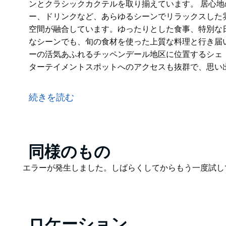
ンとクラシックカクテルを取り揃えています。 居心
ー、ドリンクなど、あらゆるシーンでリラックスした
空間が融合しています。ゆったりとした食事、特別な
なシーンでも、旬の食材を使った上質な料理と行き届
ーの活気あふれるチッペンデール地区に位置するシェ
ターテイメントスポットへのアクセスも抜群で、思い
シェ・ベケットは、チッペンデール地区にある、パリ
ーのダイニングが持つ時代を超えたエレガンスにイン
続きを読む
ーです。メニューは、フランス料理の影響を受けた現
ンとクラシックカクテルを取り揃えています。
居心地の良いダイニングスペースは、ランチ、ディナ
した雰囲気を提供し、温かいおもてなしと洗練された
Product
同様のもの
別な日のお祝い、友人との楽しいひとときなど、どん
List
Product
エラーが発生しました。しばらくしてからもう一度試し
き届いたサービスをお楽しみいただけます。
List
シドニーの活気あふれるチッペンデール地区に位置す
ー、エンターテイメントスポットへのアクセスも抜群
す。
ロケーション