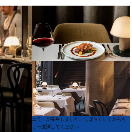
Product
Product
エラーが発生しました。しばらくしてからも
List
List
う一度試してください