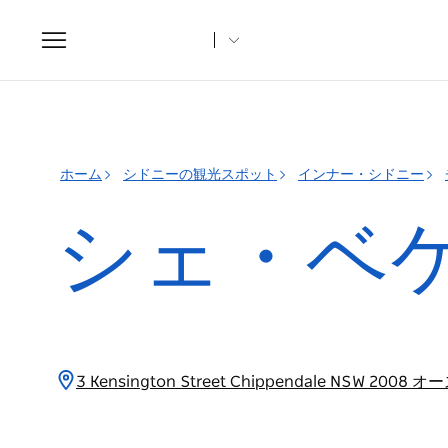
Toggle
navigation
ホーム
シドニーの観光スポット
インナー・シドニー
シェ・ベ
3 Kensington Street Chippendale NSW 200