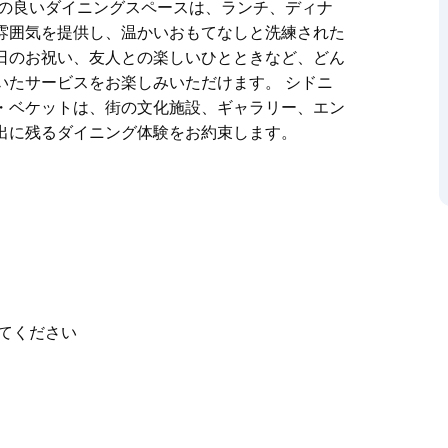
地の良いダイニングスペースは、ランチ、ディナ
雰囲気を提供し、温かいおもてなしと洗練された
日のお祝い、友人との楽しいひとときなど、どん
いたサービスをお楽しみいただけます。 シドニ
・ベケットは、街の文化施設、ギャラリー、エン
出に残るダイニング体験をお約束します。
のクラシックなブラッスリーとミッドセンチュリ
スパイアされた、地域に根ざしたレストラン＆バ
代オーストラリア料理を中心に、厳選されたワイ
ー、ドリンクなど、あらゆるシーンでリラックス
空間が融合しています。ゆったりとした食事、特
なシーンでも、旬の食材を使った上質な料理と行
てください
るシェ・ベケットは、街の文化施設、ギャラリ
で、思い出に残るダイニング体験をお約束しま