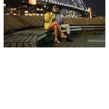
悉尼港坎贝尔湾观景台
推荐活动
桥上步道位于东侧。从
澳大利亚文化遗产酒店
位于历史悠久
的
岩石区坎伯兰街 (Cumberland Street)，
沿着楼梯向上。
在步行过程中，您将经过东南方向
塔台瞭望台
，可欣赏到壮
观的全景。
自行车道位于桥的西侧。入口位于
悉尼天文台
，这是一座美