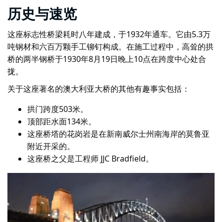
历史与速览
这座标志性桥梁耗时八年建成，于1932年通车。它由
5.3万
吨钢材和六百万颗手工铆钉构成。在施工过程中，高耸的拱
桥的两半钢桥于1930年8月19日晚上10点在跨度中心处合
拢。
关于这座著名的澳大利亚大桥的其他有趣事实包括：
拱门跨度503米。
顶部距水面134米。
这座桥塔的花岗岩是在新南威尔士州南海岸的莫鲁亚
附近开采的。
这座桥之父是工程师 JJC Bradfield。