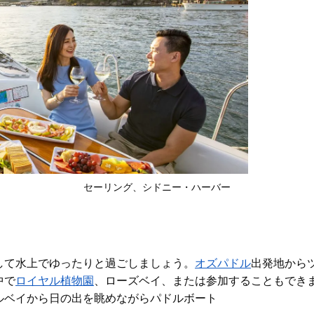
セーリング、シドニー・ハーバー
して水上でゆったりと過ごしましょう。
オズパドル
出発地から
中で
ロイヤル植物園
、ローズベイ、または参加することもでき
ルベイから日の出を眺めながらパドルボート