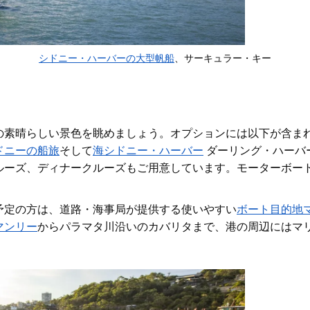
シドニー・ハーバーの大型帆船
、サーキュラー・キー
の素晴らしい景色を眺めましょう。オプションには以下が含ま
ドニーの船旅
そして
海シドニー・ハーバー
ダーリング・ハーバ
ルーズ、ディナークルーズもご用意しています。モーターボー
予定の方は
、道路・海事局が提供する使いやすい
ボート目的地
マンリー
から
パラマタ川沿いのカバリタまで
、港の周辺にはマ