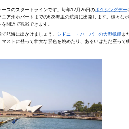
レースのスタートラインです。毎年
12月26日の
ボクシングデー
マニア州ホバートまでの628海里の航海に出発します。様々な
トを間近で観戦できます。
船で航海に出かけましょう。
シドニー・ハーバーの大型帆船
ま
、マストに登って壮大な景色を眺めたり、あるいはただ座って