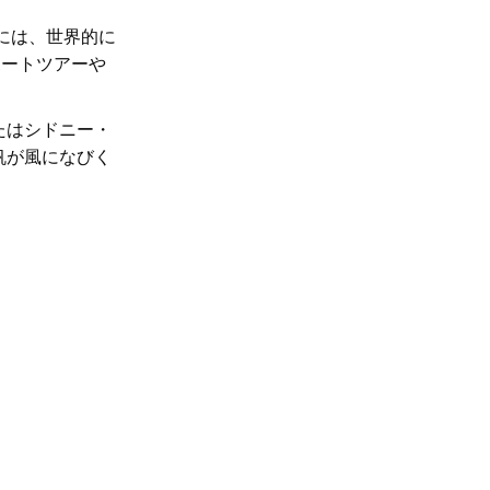
には、世界的に
ボートツアーや
たは
シドニー・
帆が風になびく