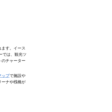
れます。
イース
ーでは、観光ツ
トのチャーター
マップ
で施設や
リーナや桟橋が