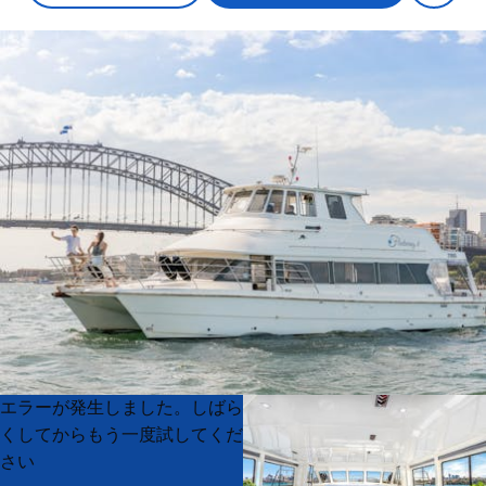
Product
Product
エラーが発生しました。しばら
List
List
くしてからもう一度試してくだ
さい