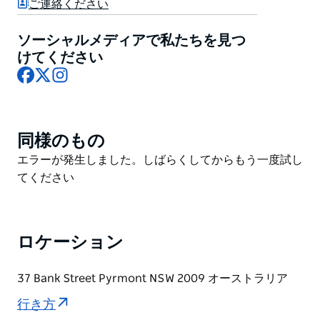
シー シドニー ハーバーは、シドニー ハーバーで最も思
ご連絡ください
い出に残るお祝いや体験を創り出し、家族、友人、同僚
のためのプライベート ボート体験をさまざまな機会に
ソーシャルメディアで私たちを見つ
開催します。チームは専門のイベント プランナーであ
けてください
Facebook
X
Instagram
り、専用船のレンタル、飲食パッケージ/サービスから
水上で楽しむアクティビティやエンターテイメントに至
るまで、イベントのあらゆる要素の計画をお手伝いしま
す。船上の乗組員はプロフェッショナルで楽しく、最高
同様のもの
Product
レベルのサービスですべてのクルーズを実行します。
List
Product
エラーが発生しました。しばらくしてからもう一度試し
経験とボート遊びへの情熱を持つ若い二人組によって運
List
てください
営されており、ビジョンはすべての人にシドニー ハー
バーの楽しさを体験する機会を提供することです。乗客
全員に優れたサービスを提供し、安全で思い出に残る楽
しい体験を生み出します。
ロケーション
彼らの中核となる価値観には、革新性、楽しさ、情熱、
37 Bank Street Pyrmont NSW 2009 オーストラリア
プロフェッショナリズムが含まれます。
行き方