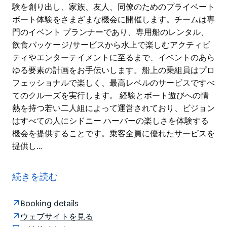
験を創り出し、家族、友人、同僚のためのプライベート
ボート体験をさまざまな機会に開催します。チームは専
門のイベント プランナーであり、専用船のレンタル、
飲食パッケージ/サービスから水上で楽しむアクティビ
ティやエンターテイメントに至るまで、イベントのあら
ゆる要素の計画をお手伝いします。船上の乗組員はプロ
フェッショナルで楽しく、最高レベルのサービスですべ
てのクルーズを実行します。 経験とボート遊びへの情
熱を持つ若い二人組によって運営されており、ビジョン
はすべての人にシドニー ハーバーの楽しさを体験する
機会を提供することです。乗客全員に優れたサービスを
提供し…
シー シドニー ハーバーは、シドニー ハーバーでプライ
ベート チャーターとハーバー ツアーを運行しており、
続きを読む
双胴船船団による親密なクルーズを専門としています。
彼らは、シドニー港を体験するには水上から以上に優れ
Booking details
た方法はないと信じています。
ウェブサイトを見る