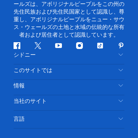
ールズは、アボリジナルピープルをこの州の
先住民族および先住民国家として認識し、尊
重し、アボリジナルピープルをニュー・サウ
ス・ウェールズの土地と水域の伝統的な所有
者および居住者として認識しています。
フ
ツ
ユ
イ
テ
ピ
シドニー
ェ
イ
ー
ン
ィ
ン
イ
ッ
チ
ス
ッ
タ
お問い合わせ
このサイトでは
ス
タ
ュ
タ
ク
レ
免責事項
ブ
ー
ー
グ
ト
ス
目的地
情報
ッ
ブ
ラ
ッ
ト
プライバシー
やるべきこと
ク
ム
ク
旅行情報
当社のサイト
クッキーに関する通知
ニューサウスウェールズ州のロードトリップ
アクセシブルシドニー
利用規約
VisitNSW.com
イベント
言語
ビジネスを登録する
デスティネーション・ニュー・サウス・ウェール
宿泊施設
NSWでのビジネス
ズコーポレート