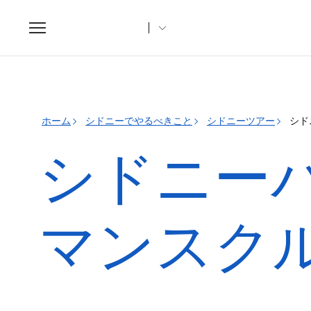
Toggle
navigation
ホーム
シドニーでやるべきこと
シドニーツアー
シド
シドニー
マンスク