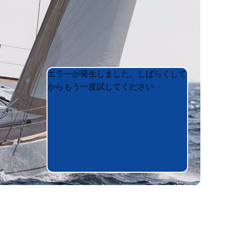
Product
Product
エラーが発生しました。しばらくして
List
List
からもう一度試してください