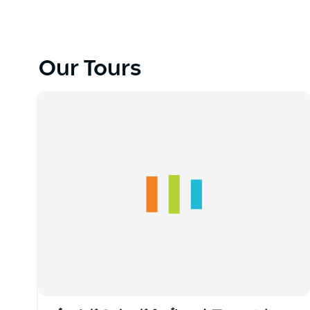
シドニー・バイ・セイルのスタッフは、経験豊富でプ
お客様のセーリング体験が特別なものになるよう尽力
シドニー・バイ・セイルでは、企業向けセーリング、
ーアクティビティなど、3時間のセーリングから宿泊
Our Tours
ハンター33、ハンター38、ハンター45など、シド
ヨットは革新的で豪華、快適なキャビン、洗練された