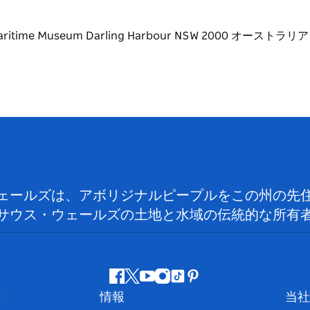
ェールズは、アボリジナルピープルをこの州の先
サウス・ウェールズの土地と水域の伝統的な所有
フ
ツ
ユ
イ
テ
ピ
は
情報
当社
ェ
イ
ー
ン
ィ
ン