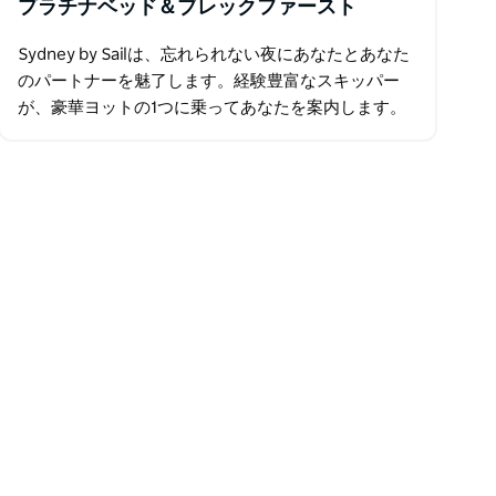
プラチナベッド＆ブレックファースト
Sydney by Sailは、忘れられない夜にあなたとあなた
のパートナーを魅了します。経験豊富なスキッパー
が、豪華ヨットの1つに乗ってあなたを案内します。
その後、船長はシドニーハーバーの人里離れた湾に連
れて行き、錨を下ろします。安全になったら…