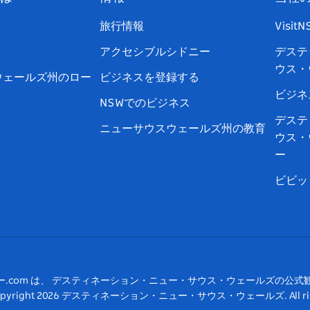
ェ
イ
ー
ン
ィ
ン
イ
ッ
チ
ス
ッ
タ
旅行情報
Visit
ス
タ
ュ
タ
ク
レ
アクセシブルシドニー
デステ
ブ
ー
ー
グ
ト
ス
ウス・
ッ
ブ
ラ
ッ
ト
ウェールズ州のロー
ビジネスを登録する
ク
ム
ク
ビジネ
NSWでのビジネス
デステ
ニューサウスウェールズ州の教育
ウス・
ー
ビビッ
ー.com は、 デスティネーション・ニュー・サウス・ウェールズの公式
pyright
2026
デスティネーション・ニュー・サウス・ウェールズ. All rights