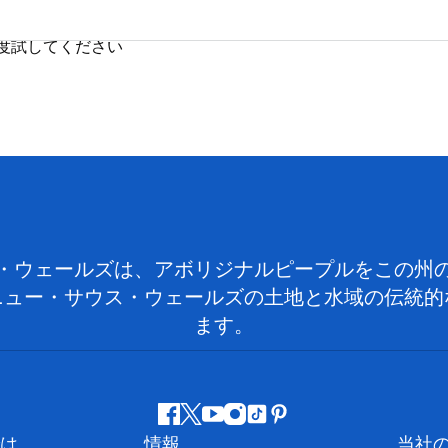
度試してください
・ウェールズは、アボリジナルピープルをこの州
ニュー・サウス・ウェールズの土地と水域の伝統的
ます。
フ
ツ
ユ
イ
テ
ピ
は
情報
当社