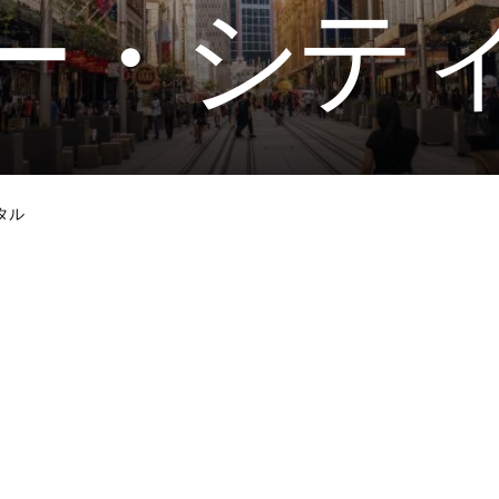
ー・シテ
タル