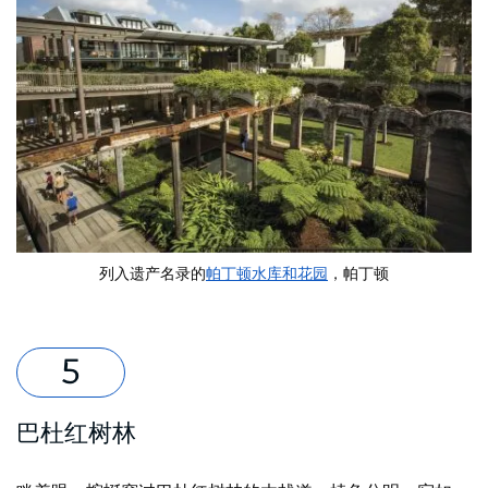
列入遗产名录的
帕丁顿水库和花园
，帕丁顿
巴杜红树林