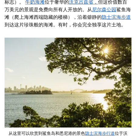
标志）。
牛奶海滩
位于奢华的
沃克吕兹省，
但这价值数百
万美元的景观是免费向所有人开放的。从
尼尔森公园
鲨鱼海
滩（爬上海滩西端隐藏的楼梯），沿着僻静的
隐士滨海步道
到达这片珍珠般的海滩。有时，你会完全独享这片土地。
从这里可以欣赏到鲨鱼岛和悉尼港的景色
隐士滨海步行道
位于沃