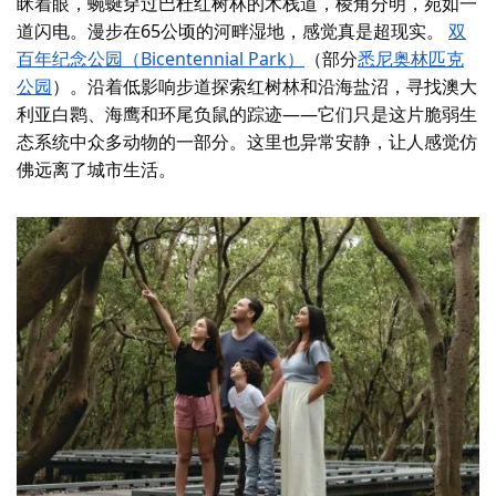
眯着眼，蜿蜒穿过巴杜红树林的木栈道，棱角分明，宛如一
道闪电。漫步在65公顷的河畔湿地，感觉真是超现实。
双
百年纪念公园（Bicentennial Park）
（部分
悉尼奥林匹克
公园
）。沿着低影响步道探索红树林和沿海盐沼，寻找澳大
利亚白鹮、海鹰和环尾负鼠的踪迹——它们只是这片脆弱生
态系统中众多动物的一部分。这里也异常安静，让人感觉仿
佛远离了城市生活。