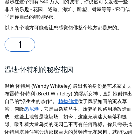
漫步在这个拥有 540 万人口的城市，你仍然可以发现
一些
非凡的乐趣 - 花园、隧道、海滩、雕塑、树屋等等 - 它们似
乎是你自己的特别秘密。
以下九个地方可能会让您感觉仿佛整个地方都是您的。
温迪·怀特利的秘密花园
温迪·怀特利 (Wendy Whiteley) 最出名的身份是艺术家丈夫
布雷特·怀特利 (Brett Whiteley) 的缪斯女神，直到她创作出
自己的“活生生的杰作”。
植物仙境
位于风景如画的薰衣草
湾，俯瞰
悉尼港
，它是由杂草丛生、废弃的铁路用地改造而
成，这些土地曾是垃圾场。如今，这座充满迷人角落和缝
隙、吸引着大量鸟类的花园已不再有任何路标。你只需寻找
怀特利塔顶住宅旁边那棵巨大的莫顿湾无花果树​​，就能找到