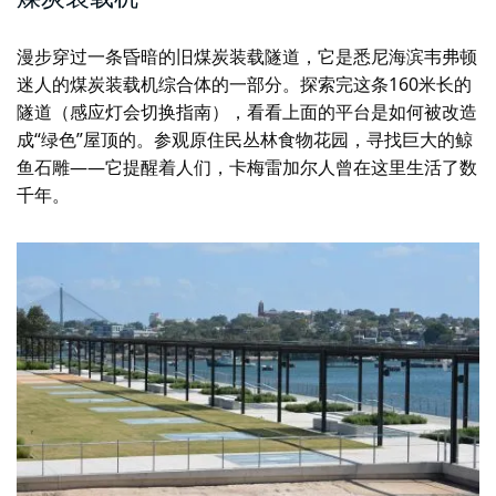
漫步穿过一条昏暗的旧煤炭装载隧道，它是悉尼海滨韦弗顿
迷人的煤炭装载机综合体的一部分。探索完这条160米长的
隧道（感应灯会切换指南），看看上面的平台是如何被改造
成“绿色”屋顶的。参观原住民丛林食物花园，寻找巨大的鲸
鱼石雕——它提醒着人们，卡梅雷加尔人曾在这里生活了数
千年。