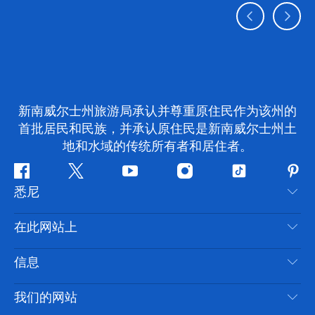
新南威尔士州旅游局承认并尊重原住民作为该州的
首批居民和民族，并承认原住民是新南威尔士州土
地和水域的传统所有者和居住者。
Facebook
叽
YouTube
Instagram
抖
Pint
悉尼
叽
音
喳
联系我们
在此网站上
喳
免责声明
目的地
信息
隐私
推荐活动
旅行信息
Cookie 通知
我们的网站
新南威尔士州公路旅行