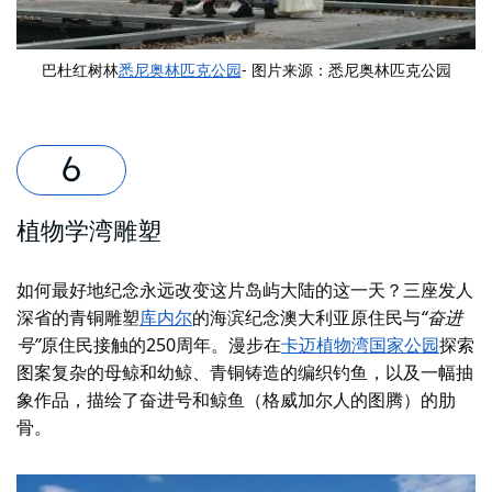
巴杜红树林
悉尼奥林匹克公园
- 图片来源：悉尼奥林匹克公园
植物学湾雕塑
如何最好地纪念永远改变这片岛屿大陆的这一天？三座发人
深省的青铜雕塑
库内尔
的海滨纪念澳大利亚原住民与
“奋进
号”
原住民接触的250周年
。漫步在
卡迈植物湾国家公园
探索
图案复杂的母鲸和幼鲸、青铜铸造的编织钓鱼，以及一幅抽
象作品，描绘了奋进号和鲸鱼（格威加尔人的图腾）的肋
骨。