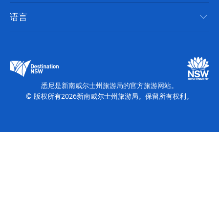
无障碍悉尼
使用条款
VisitNSW.com
活动
语言
列出您的业务
新南威尔士州旅游局企业网站
住宿
新南威尔士州的商业
新南威尔士州商务活动
新南威尔士州的教育
新南威尔士州旅游局媒体中心
缤纷悉尼灯光音乐节
悉尼是新南威尔士州旅游局的官方旅游网站。
© 版权所有
2026
新南威尔士州旅游局。保留所有权利。