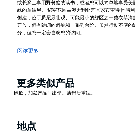
或长凳上享用野餐篮或读书；或者您可以简单地享受美
藏的童话屋。 秘密花园由澳大利亚艺术家布雷特·怀特利
创建，位于悉尼最壮观、可能最小的郊区之一薰衣草湾的
开放，但有陡峭的斜坡和一系列台阶。虽然行动不便的
分，但您一定会喜欢您的访问。
每个人的生活中都需要一个秘密花园，我们诚邀您参观温迪·怀特
一个位于悉尼市中心的公共花园和备受喜爱的绿洲。
阅读更多
秘密花园距离悉尼海港大桥仅几步之遥，或者距离米尔
风港，边走边发现雕塑；在花园树冠下的一张桌子或长
丽环境的自然和宁静。你甚至可能偶然发现一个隐藏的
Product
更多类似产品
秘密花园由澳大利亚艺术家布雷特·怀特利的妻子和缪斯艺
List
最壮观、可能最小的郊区之一薰衣草湾的月神公园后面
Product
抱歉，加载产品时出错。请稍后重试。
List
虽然花园每周 7 天免费向公众开放，但有陡峭的斜坡
拉克公园进入花园的最高部分，但您一定会喜欢您的访
地点