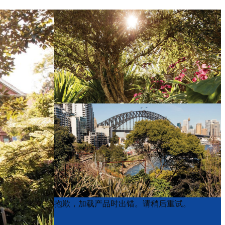
Product
Product
抱歉，加载产品时出错。请稍后重试。
List
List