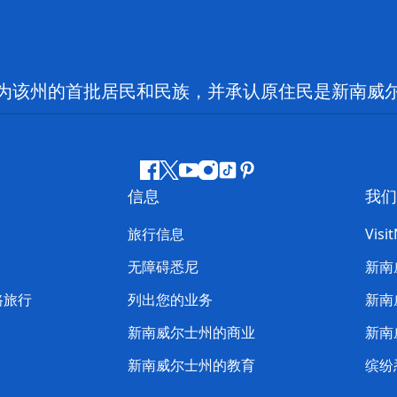
为该州的首批居民和民族，并承认原住民是新南威
Facebook
叽
YouTube
Instagram
抖
Pinterest
信息
我们
叽
音
喳
旅行信息
Visi
喳
无障碍悉尼
新南
路旅行
列出您的业务
新南
新南威尔士州的商业
新南
新南威尔士州的教育
缤纷