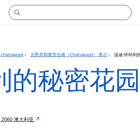
-chatswood
北悉尼和查茨伍德（Chatswood） 景点
温迪·怀特利
利的秘密花
 NSW 2060 澳大利亚