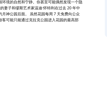
丽环境的自然和宁静。你甚至可能偶然发现一个隐
的妻子和缪斯艺术家温迪·怀特利在过去 20 年中
月神公园后面。 虽然花园每周 7 天免费向公众
游客可能只能通过克拉克公园进入花园的最高部
利 (Wendy Whiteley) 的秘密花园，这是
森角和北悉尼火车站更近，是您探索蜿蜒小径的避
凳上享用野餐篮或读书；或者您可以简单地享受美
童话屋。
术家温迪·怀特利在过去 20 年中创建，位于悉尼
。
和一系列台阶。虽然行动不便的游客可能只能通过克
问。