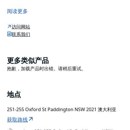
帕丁顿水库是悉尼第三供水系统的一部分，旨在容纳从建
于1815年的植物湾洛兹水坝（Lords Dam）抽取的水。
阅读更多
在退役并废弃后，它恢复了昔日的辉煌，成为一个免费的
多层公园，保留了修复后的原始水库风貌，现已被列入新
访问网站
南威尔士州遗产名录。
联系我们
如今，这里绿树成荫，清凉宜人，令人联想起罗马的卡拉
卡拉浴场，是重新融入自然的绝佳去处。原有的砖块、木
材和铁艺装置被保留下来，并融入了现代可持续元素——
Product
更多类似产品
新旧交融，令人着迷——围绕着下沉式花园和亚热带植物
List
Product
抱歉，加载产品时出错。请稍后重试。
草坪。漫步在整洁的花园中，沿着宽阔的木板路，找个地
List
方坐下来欣赏日落；变幻的光线再次点缀着这片空间。
地点
251-255 Oxford St Paddington NSW 2021 澳大利亚
获取路线