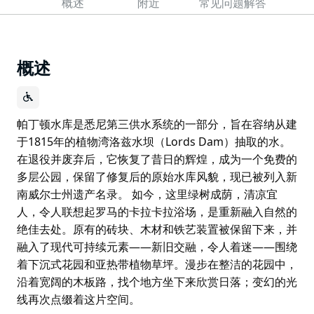
概述
附近
常见问题解答
概述
帕丁顿水库是悉尼第三供水系统的一部分，旨在容纳从建
于1815年的植物湾洛兹水坝（Lords Dam）抽取的水。
在退役并废弃后，它恢复了昔日的辉煌，成为一个免费的
多层公园，保留了修复后的原始水库风貌，现已被列入新
南威尔士州遗产名录。 如今，这里绿树成荫，清凉宜
人，令人联想起罗马的卡拉卡拉浴场，是重新融入自然的
绝佳去处。原有的砖块、木材和铁艺装置被保留下来，并
融入了现代可持续元素——新旧交融，令人着迷——围绕
着下沉式花园和亚热带植物草坪。漫步在整洁的花园中，
沿着宽阔的木板路，找个地方坐下来欣赏日落；变幻的光
线再次点缀着这片空间。