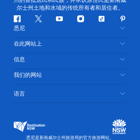
州的首批居民和民族，并承认原住民是新南威
尔士州土地和水域的传统所有者和居住者。
Facebook
叽
YouTube
Instagram
抖
Pintere
悉尼
叽
音
喳
联系我们
在此网站上
喳
免责声明
目的地
信息
隐私
推荐活动
旅行信息
Cookie 通知
我们的网站
新南威尔士州公路旅行
无障碍悉尼
使用条款
VisitNSW.com
活动
语言
列出您的业务
新南威尔士州旅游局企业网站
住宿
新南威尔士州的商业
新南威尔士州商务活动
新南威尔士州的教育
新南威尔士州旅游局媒体中心
缤纷悉尼灯光音乐节
悉尼是新南威尔士州旅游局的官方旅游网站。