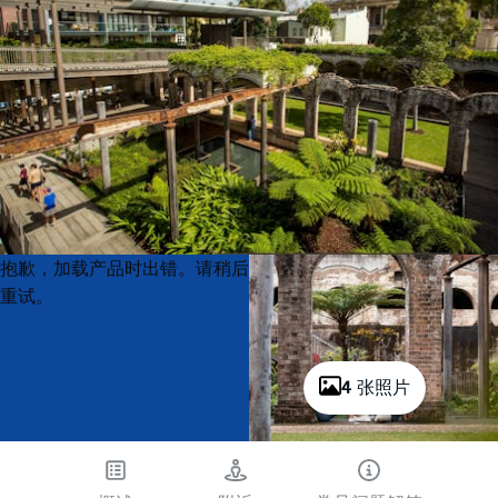
Product
Product
抱歉，加载产品时出错。请稍后
List
List
重试。
4 张照片