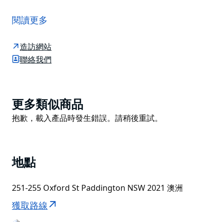
帕丁頓水庫是雪梨第三供水系統的一部分，旨在容納從建
於1815年的植物灣洛茲水壩（Lords Dam）抽取的水。
閱讀更多
在退役並廢棄後，它恢復了昔日的輝煌，成為一個免費的
多層公園，保留了修復後的原始水庫風貌，現已被列入新
造訪網站
南威爾士州遺產名錄。
聯絡我們
如今，這裡綠樹成蔭，清涼宜人，令人聯想到羅馬的卡拉
卡拉浴場，是重新融入大自然的絕佳去處。原有的磚塊、
木材和鐵藝裝置被保留下來，並融入了現代永續元素——
Product
更多類似商品
新舊交融，令人著迷——圍繞著下沉式花園和亞熱帶植物
List
Product
抱歉，載入產品時發生錯誤。請稍後重試。
草坪。漫步在整潔的花園中，沿著寬闊的木板路，找個地
List
方坐下來欣賞日落；變幻的光線再次點綴著這片空間。
地點
251-255 Oxford St Paddington NSW 2021 澳洲
獲取路線