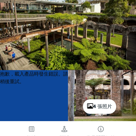
Product
Product
抱歉，載入產品時發生錯誤。請
List
List
稍後重試。
4 張照片