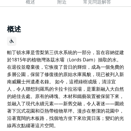
概述
附近
常見問題解答
概述
帕丁頓水庫是雪梨第三供水系統的一部分，旨在容納從建
於1815年的植物灣洛茲水壩（Lords Dam）抽取的水。
在退役並廢棄後，它恢復了昔日的輝煌，成為一個免費的
多層公園，保留了修復後的原始水庫風貌，現已被列入新
南威爾士州遺產名錄。 如今，這裡綠樹成蔭，清涼宜
人，令人聯想到羅馬的卡拉卡拉浴場，是重新融入大自然
的絕佳去處。原有的磚塊、木材和鐵藝裝置被保留下來，
並融入了現代永續元素——新舊交融，令人著迷——圍繞
著下沉式花園和亞熱帶植物草坪。漫步在整潔的花園中，
沿著寬闊的木板路，找個地方坐下來欣賞日落；變幻的光
線再次點綴著這片空間。