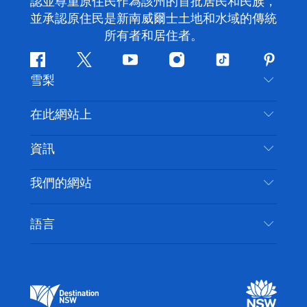
認並尊重原住民作為該州的首批居民和民族，
並承認原住民是新南威爾士土地和水域的傳統
所有者和居住者。
Facebook
嘰
Youtube
Instagram
抖
Pintere
雪梨
嘰
音
喳
聯絡我們
在此網站上
喳
免責聲明
目的地
資訊
隱私
要做的事情
旅行資訊
Cookie 通知
我們的網站
新南威爾士州公路旅行
無障礙雪梨
使用條款
VisitNSW.com
活動
語言
列出您的業務
新南威爾士州旅遊局（Destination NSW）企業網
住宿
新南威爾斯的商業
站
新南威爾斯的教育
新南威爾士州商務活動
新南威爾士州旅遊局（Destination NSW）媒體中