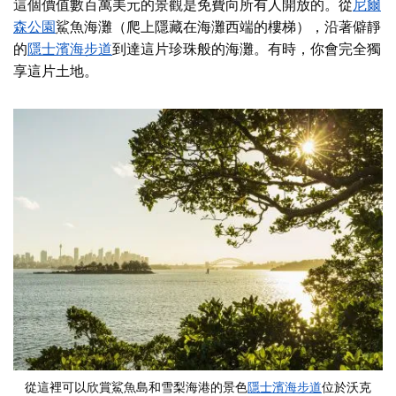
這個價值數百萬美元的景觀是免費向所有人開放的。從
尼爾
森公園
鯊魚海灘（爬上隱藏在海灘西端的樓梯），沿著僻靜
的
隱士濱海步道
到達這片珍珠般的海灘。有時，你會完全獨
享這片土地。
從這裡可以欣賞鯊魚島和雪梨海港的景色
隱士濱海步道
位於沃克