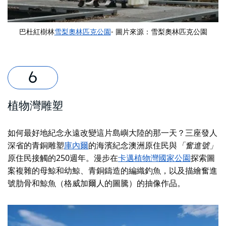
巴杜紅樹林
雪梨奧林匹克公園
- 圖片來源：雪梨奧林匹克公園
植物灣雕塑
如何最好地紀念永遠改變這片島嶼大陸的那一天？三座發人
深省的青銅雕塑
庫內爾
的海濱紀念澳洲原住民與
「奮進號」
原住民接觸的250週年
。漫步在
卡邁植物灣國家公園
探索圖
案複雜的母鯨和幼鯨、青銅鑄造的編織釣魚，以及描繪奮進
號肋骨和鯨魚（格威加爾人的圖騰）的抽像作品。