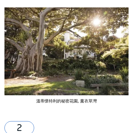
溫蒂懷特利的秘密花園
, 薰衣草灣