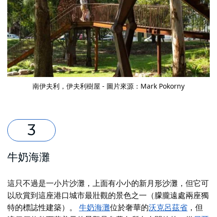
南伊夫利，伊夫利樹屋 - 圖片來源：Mark Pokorny
牛奶海灘
這只不過是一小片沙灘，上面有小小的新月形沙灘，但它可
以欣賞到這座港口城市最壯觀的景色之一（朦朧遠處兩座獨
特的標誌性建築）。
牛奶海灘
位於奢華的
沃克呂茲省
，但