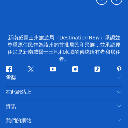
新南威爾士州旅遊局（Destination NSW）承認並
尊重原住民作為該州的首批居民和民族，並承認原
住民是新南威爾士土地和水域的傳統所有者和居住
者。
Facebook
嘰
Youtube
Instagram
抖
Pint
雪梨
嘰
音
喳
聯絡我們
在此網站上
喳
免責聲明
目的地
資訊
隱私
要做的事情
旅行資訊
Cookie 通知
我們的網站
新南威爾士州公路旅行