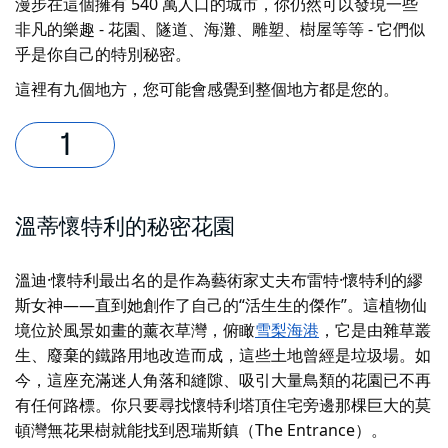
漫步在這個擁有 540 萬人口的城市，你仍然可以發現
一些
非凡的樂趣 - 花園、隧道、海灘、雕塑、樹屋等等 - 它們似
乎是你自己的特別秘密。
這裡有九個地方，您可能會感覺到整個地方都是您的。
溫蒂懷特利的秘密花園
溫迪·懷特利最出名的是作為藝術家丈夫布雷特·懷特利的繆
斯女神——直到她創作了自己的“活生生的傑作”。這
植物仙
境
位於風景如畫的薰衣草灣，俯瞰
雪梨海港
，它是由雜草叢
生、廢棄的鐵路用地改造而成，這些土地曾經是垃圾場。如
今，這座充滿迷人角落和縫隙、吸引大量鳥類的花園已不再
有任何路標。你只要尋找懷特利塔頂住宅旁邊那棵巨大的莫
頓灣無花果樹就能找到恩瑞斯鎮（The Entrance）。