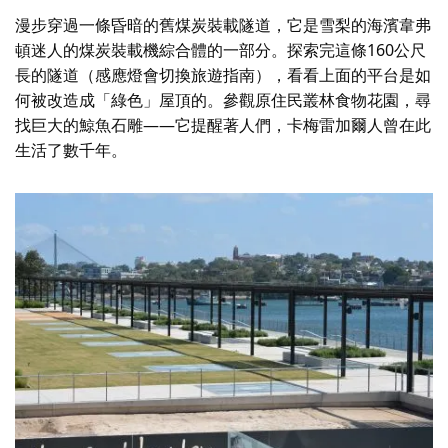
漫步穿過一條昏暗的舊煤炭裝載隧道，它是雪梨的海濱韋弗
頓迷人的煤炭裝載機綜合體的一部分。探索完這條160公尺
長的隧道（感應燈會切換旅遊指南），看看上面的平台是如
何被改造成「綠色」屋頂的。參觀原住民叢林食物花園，尋
找巨大的鯨魚石雕——它提醒著人們，卡梅雷加爾人曾在此
生活了數千年。