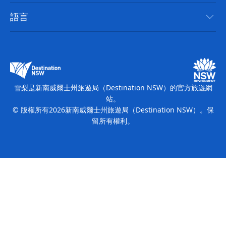
無障礙雪梨
使用條款
VisitNSW.com
活動
語言
列出您的業務
新南威爾士州旅遊局（Destination NSW）企業網站
住宿
新南威爾斯的商業
新南威爾士州商務活動
新南威爾斯的教育
新南威爾士州旅遊局（Destination NSW）媒體中心
繽紛雪梨燈光音樂節
雪梨是新南威爾士州旅遊局（Destination NSW）的官方旅遊網
站。
© 版權所有
2026
新南威爾士州旅遊局（Destination NSW）。保
留所有權利。