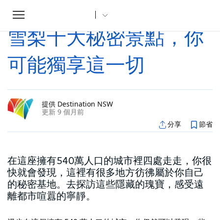
Toggle
家
文章
雪梨十大秘密景點，你可能獨享這一切
...
navigation
雪梨十大秘密景點，你
可能獨享這一切
提供 Destination NSW
更新 9 個月前
分享
節省
在這座擁有540萬人口的城市裡四處走走，你很
快就會發現，這裡有很多地方彷彿屬於你自己
的秘密基地。去探訪這些隱藏的瑰寶，感受遠
離都市喧囂的寧靜。