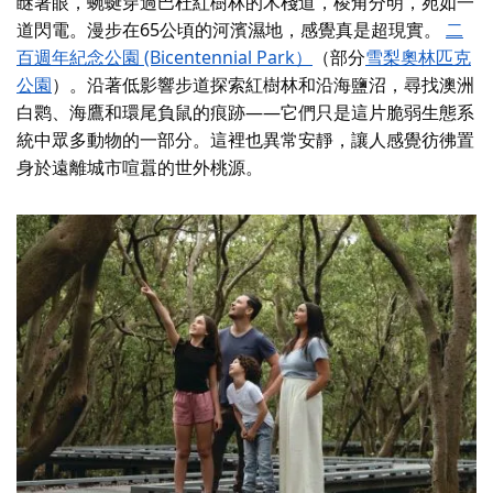
瞇著眼，蜿蜒穿過巴杜紅樹林的木棧道，棱角分明，宛如一
道閃電。漫步在65公頃的河濱濕地，感覺真是超現實。
二
百週年紀念公園 (Bicentennial Park）
（部分
雪梨奧林匹克
公園
）。沿著低影響步道探索紅樹林和沿海鹽沼，尋找澳洲
白鹮、海鷹和環尾負鼠的痕跡——它們只是這片脆弱生態系
統中眾多動物的一部分。這裡也異常安靜，讓人感覺彷彿置
身於遠離城市喧囂的世外桃源。