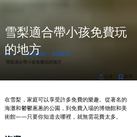
雪梨適合帶小孩免費玩
的地方
家
雪梨景點
家庭度假
...
雪梨適合帶小孩免費玩的地方
節省
分享
在雪梨，家庭可以享受許多免費的樂趣。從著名的
海灘和鬱鬱蔥蔥的公園，到免費入場的博物館和美
術館——只要你知道去哪裡，就無需花費太多。