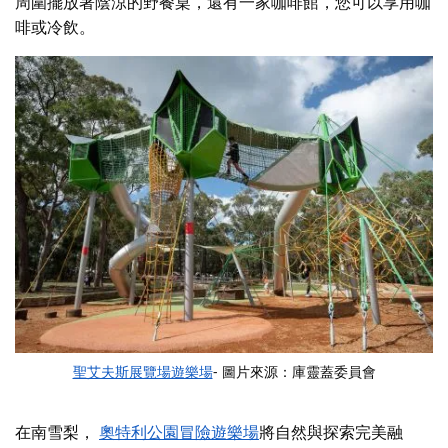
周圍擺放著陰涼的野餐桌，還有一家咖啡館，您可以享用咖
啡或冷飲。
聖艾夫斯展覽場遊樂場
- 圖片來源：庫靈蓋委員會
在南雪梨，
奧特利公園冒險遊樂場
將自然與探索完美融