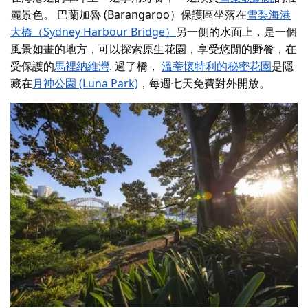
麗景色。
巴蘭加魯 (Barangaroo）保護區
坐落在
雪梨海港
大橋（Sydney Harbour Bridge）
另一側的水面上，是一個
風景如畫的地方，可以探索原生花園，享受悠閒的野餐，在
受保護的
馬裡納維灣
. 過了橋，
溫蒂懷特利的秘密花園
是隱
藏在
月神公園 (Luna Park)
，每週七天免費對外開放。