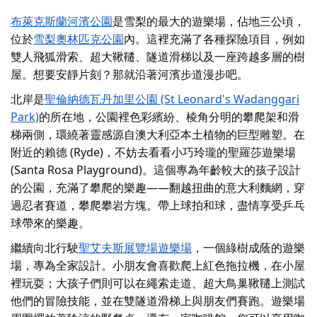
布萊克斯蘭河濱公園
是雪梨的最大的遊樂場，佔地三公頃，
位於
雪梨奧林匹克公園
內
。這裡充滿了各種探險項目，例如
雙人飛狐滑索、超大鞦韆、隧道滑梯以及一座跨越多層的樹
屋。想要安靜片刻？那就沿著河濱步道漫步吧。
北岸是
聖倫納德瓦丹加里公園 (St Leonard's Wadanggari
Park)
的所在地
，公園裡色彩繽紛、棱角分明的攀爬架和滑
梯兩側，環繞著靈感源自澳大利亞本土植物的巨型雕塑。在
附近的賴德 (Ryde)，不妨去看看小巧玲瓏的聖羅莎遊樂場
(Santa Rosa Playground)。這個專為年齡較大的孩子設計
的公園，充滿了攀爬的樂趣——翻越扭曲的意大利麵網，穿
過忍者賽道，攀爬攀岩方塊。帶上球拍和球，盡情享受乒乓
球帶來的樂趣。
繼續向北行駛
聖艾夫斯展覽場遊樂場
，一個綠樹成蔭的遊樂
場，專為全家設計。小朋友會喜歡爬上紅色拖拉機，在小屋
裡玩耍；大孩子們則可以在繩索走道、超大鳥巢鞦韆上測試
他們的冒險技能，並在雙隧道滑梯上與朋友們賽跑。遊樂場