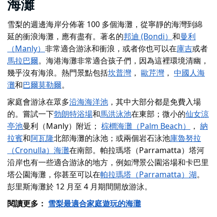
海灘
雪梨的週邊海岸分佈著 100 多個海灘，從寧靜的海灣到綿
延的衝浪海灘，應有盡有。著名的
邦迪 (Bondi）
和
曼利
（Manly）
非常適合游泳和衝浪，或者你也可以在
庫吉
或者
馬拉巴爾
。海港海灘非常適合孩子們，因為這裡環境清幽，
幾乎沒有海浪。熱門景點包括
坎普灣
，
歐芹灣
，
中國人海
灘
和
巴爾莫勒爾
。
家庭會游泳在眾多
沿海海洋池
，其中大部分都是免費入場
的。嘗試一下
勃朗特浴場
和
馬洪泳池
在東部；微小的
仙女涼
亭池
曼利（Manly）附近；
棕櫚海灘（Palm Beach）
，
納
拉賓
和
阿瓦隆
北部海灘的泳池；或兩個岩石泳池
庫魯努拉
（Cronulla）海灘
在南部。帕拉瑪塔（Parramatta）塔河
沿岸也有一些適合游泳的地方，例如
灣景公園浴場
和卡巴里
塔公園海灘，你甚至可以在
帕拉瑪塔（Parramatta）湖
。
彭里斯海灘於 12 月至 4 月期間開放游泳。
閱讀更多：
雪梨最適合家庭遊玩的海灘