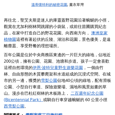
溫蒂懷特利的秘密花園
, 薰衣草灣
再往北，聖艾夫斯是迷人的
庫靈蓋野花園
沿著蜿蜒的小徑，
觀賞在尤加利樹林間跳躍的小袋鼠，或前往苗圃購買紀念
品，在家中打造自己的野花花園。向西南方向，
澳洲皇家
植物園
這裡有著起伏的丘陵、湖泊和花園，景色優美，是遠
離塵囂、享受野餐的理想場所。
百年公園
是位於中央商務區東邊的一片巨大的綠地，佔地近
200公頃，擁有公園、花園、池塘和步道。孩子一定會喜歡
這裡自然環境的
伊恩·波特兒童野生遊樂花園
，一個由竹
林、自由形態的木質攀爬架和水道組成的沉浸式空間。在城
市的另一邊，獲獎的
雪梨公園
佔地40公頃的綠地，配有滑板
公園、小型自行車道、探險遊樂場、濕地和風景如畫的草
山。漫步在巴杜紅樹林的木板路上，
二百週年紀念公園
(Bicentennial Park）
或騎自行車穿越蜿蜒的 60 公里小徑
西雪梨公園
。
閱讀更多：
雪梨家庭三日遊行程