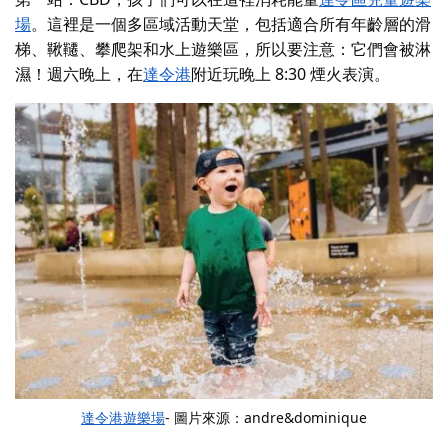
場
。這裡是一個多區域活動天堂，包括適合所有年齡層的滑
梯、鞦韆、攀爬架和水上遊樂區，所以要注意：它們會被淋
濕！週六晚上，在
達令港
附近
玩
晚上 8:30 煙火表演
。
達令港遊樂場
- 圖片來源：andre&dominique