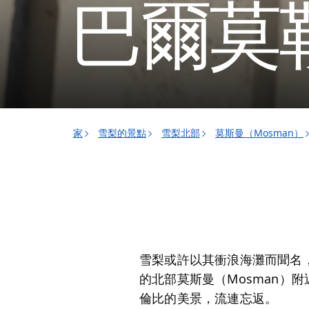
巴爾莫
家
雪梨的景點
雪梨北部
莫斯曼（Mosman）
雪梨或許以其衝浪海灘而聞名
的北部莫斯曼（Mosman）
倫比的美景，流連忘返。