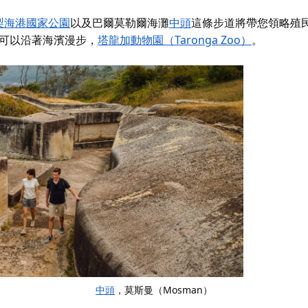
梨海港國家公園
以及巴爾莫勒爾海灘
中頭
這條步道將帶您領略殖
您也可以沿著海濱漫步，
塔龍加動物園（Taronga Zoo）
。
中頭
，莫斯曼（Mosman）