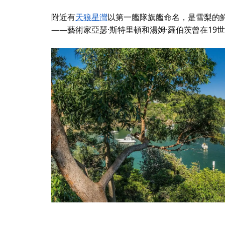
附近有
天狼星灣
以第一艦隊旗艦命名，是雪梨的
——藝術家亞瑟·斯特里頓和湯姆·羅伯茨曾在1