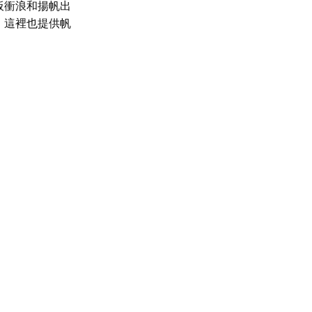
板衝浪和揚帆出
，這裡也提供帆