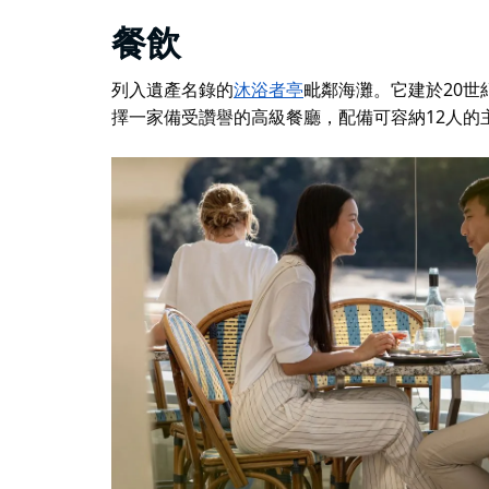
餐飲
列入遺產名錄的
沐浴者亭
毗鄰海灘。它建於20世
擇一家備受讚譽的高級餐廳，配備可容納12人的