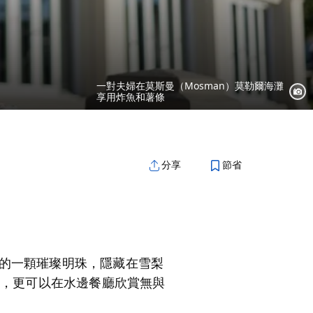
一對夫婦在莫斯曼（Mosman）莫勒爾海灘
享用炸魚和薯條
節省
分享
的一顆璀璨明珠，隱藏在雪梨
天，更可以在水邊餐廳欣賞無與