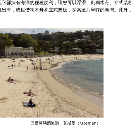
但它卻擁有海洋的種種便利，讓您可以浮潛、劃獨木舟、立式槳
帆出海，或租借獨木舟和立式槳板，探索這片寧靜的海灣。此外
巴爾莫勒爾海灘
，莫斯曼（Mosman）