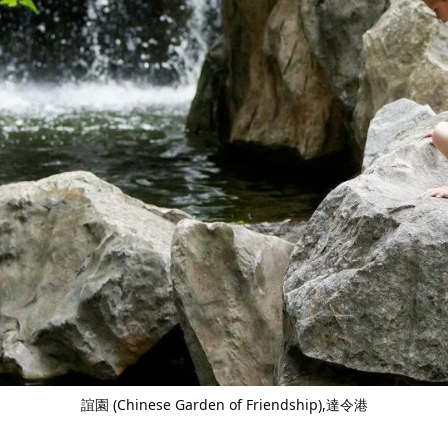
誼園 (Chinese Garden of Friendship)
,達令港