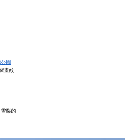
德公園
習畫紋
多雪梨的