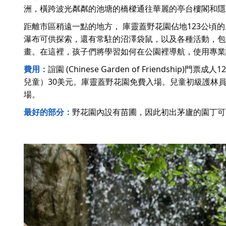
洲，橫跨波光粼粼的池塘的橋樑通往華麗的亭台樓閣和隱
距離市區稍遠一點的地方，
庫靈蓋野花園
佔地123公頃
瀑布可供探索，還有常駐的沼澤袋鼠，以及各種活動，包
畫。在這裡，孩子們將學習如何在公園裡導航，使用專業
費用：
誼園 (Chinese Garden of Friends
兒童）30美元。庫靈蓋野花園免費入場。兒童初級護林
場。
最好的部分：
野花園內設有苗圃，因此初出茅廬的園丁可