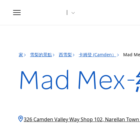
Toggle
navigation
家
雪梨的景點
西雪梨
卡姆登 (Camden）
Mad M
Mad Me
326 Camden Valley Way Shop 102, Narellan Tow