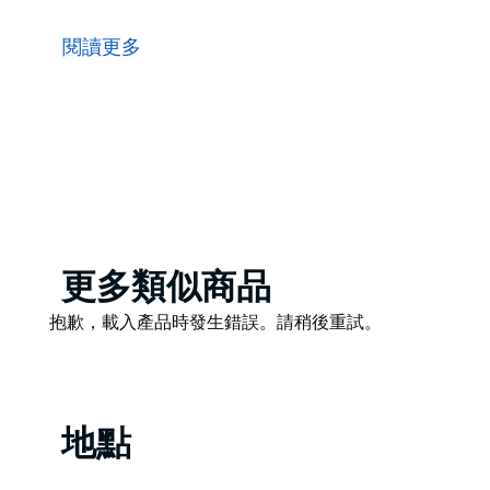
Mad Mex 對墨西哥美食的熱愛驅使他們為顧客精心
他們熱愛墨西哥的美食和文化，並致力於透過每道菜、
閱讀更多
西哥菜餚可供選擇，包括玉米捲、墨西哥捲餅、油炸玉
Product
更多類似商品
List
Product
抱歉，載入產品時發生錯誤。請稍後重試。
List
地點