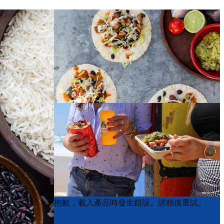
Product
Product
抱歉，載入產品時發生錯誤。請稍後重試。
List
List