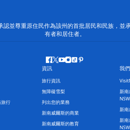
 NSW）承認並尊重原住民作為該州的首批居民和民族
有者和居住者。
Facebook
嘰
Youtube
Instagram
抖
Pinterest
資訊
我們
嘰
音
喳
旅行資訊
Visi
喳
無障礙雪梨
新南威
NS
路旅行
列出您的業務
新南
新南威爾斯的商業
新南威
新南威爾斯的教育
NS