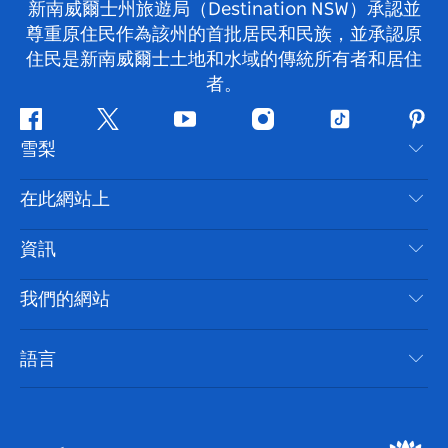
新南威爾士州旅遊局（Destination NSW）承認並
尊重原住民作為該州的首批居民和民族，並承認原
住民是新南威爾士土地和水域的傳統所有者和居住
者。
Facebook
嘰
Youtube
Instagram
抖
Pint
雪梨
嘰
音
喳
聯絡我們
在此網站上
喳
免責聲明
目的地
資訊
隱私
要做的事情
旅行資訊
Cookie 通知
我們的網站
新南威爾士州公路旅行
無障礙雪梨
使用條款
VisitNSW.com
活動
語言
列出您的業務
新南威爾士州旅遊局（Destination NSW）企業網站
住宿
新南威爾斯的商業
新南威爾士州商務活動
新南威爾斯的教育