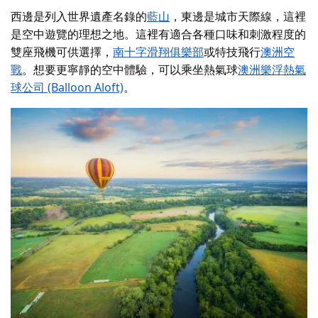
西邊
是列入世界遺產名錄的
藍山
，東邊是城市天際線，這裡
是空中遊覽的理想之地。這裡有適合各種口味和刺激程度的
雙座飛機可供選擇，
南十字滑翔俱樂部
或特技飛行
澳洲空
戰
。
想要更寧靜的空中體驗，可以乘坐熱氣球
澳洲樂浮熱氣
球公司 (Balloon Aloft)
。