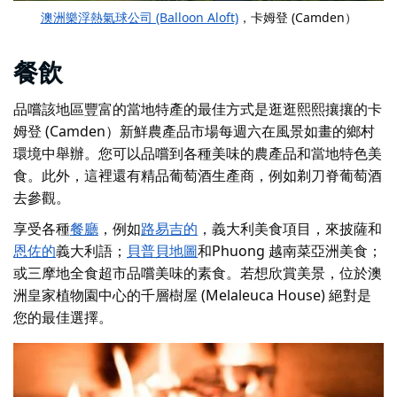
澳洲樂浮熱氣球公司 (Balloon Aloft)
，卡姆登 (Camden）
餐飲
品嚐該地區豐富的當地特產的最佳方式是逛逛熙熙攘攘的
卡
姆登 (Camden）新鮮農產品市場
每週六在風景如畫的鄉村
環境中舉辦。您可以品嚐到各種美味的農產品和當地特色美
食。此外，這裡還有精品葡萄酒生產商，例如
剃刀脊葡萄酒
去參觀。
享受各種
餐廳
，例如
路易吉的
，
義大利美食項目
，
來披薩
和
恩佐的
義大利語；
貝普貝地圖
和
Phuong 越南菜
亞洲美食；
或
三摩地全食超市
品嚐美味的素食。若想欣賞美景，位於澳
洲皇家植物園中心的千層樹屋 (Melaleuca House) 絕對是
您的最佳選擇。