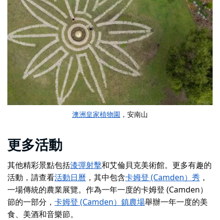
澳洲皇家植物園
，安南山
更多活動
其他精彩景點包括
漆彈射擊
和
艾倫貝克美術館
。更多有趣的
活動，請查看
活動日曆
，其中包含
卡姆登 (Camden）秀
，
一場傳統的農業展覽。作為一年一度的卡姆登 (Camden）
節的一部分，
卡姆登 (Camden）鎮農場
舉辦一年一度的美
食、美酒和音樂節。