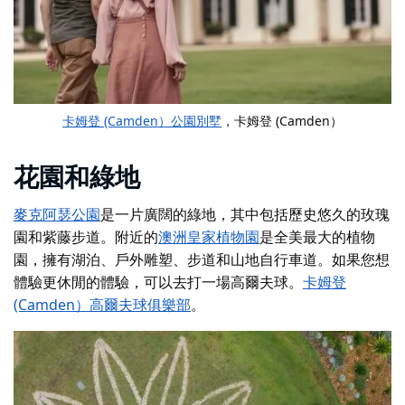
卡姆登 (Camden）公園別墅
，卡姆登 (Camden）
花園和綠地
麥克阿瑟公園
是一片廣闊的綠地，其中包括歷史悠久的玫瑰
園和紫藤步道。附近的
澳洲皇家植物園
是全美最大的植物
園，擁有湖泊、戶外雕塑、步道和山地自行車道。如果您想
體驗更休閒的體驗，可以去打一場高爾夫球。
卡姆登
(Camden）高爾夫球俱樂部
。