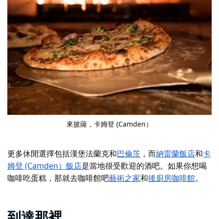
來披薩
，卡姆登 (Camden）
更多休閒選擇包括
漢堡法蘭克
和
巴倫茨
，而
納雷蘭飯店
和
卡
姆登 (Camden）飯店
是當地很受歡迎的酒吧。如果你想喝
咖啡吃蛋糕，那就去咖啡館吧
藝術之家
和
後廚房咖啡館
。
到達那裡