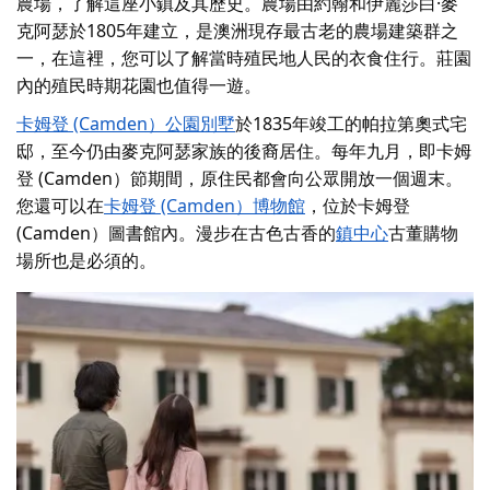
農場，了解這座小鎮及其歷史。農場由約翰和伊麗莎白·麥
克阿瑟於1805年建立，是澳洲現存最古老的農場建築群之
一，在這裡，您可以了解當時殖民地人民的衣食住行。莊園
內的殖民時期花園也值得一遊。
卡姆登 (Camden）公園別墅
於1835年竣工的帕拉第奧式宅
邸，至今仍由麥克阿瑟家族的後裔居住。每年九月，即卡姆
登 (Camden）節期間，原住民都會向公眾開放一個週末。
您還可以在
卡姆登 (Camden）博物館
，位於卡姆登
(Camden）圖書館內。漫步在古色古香的
鎮中心
古董購物
場所也是必須的。