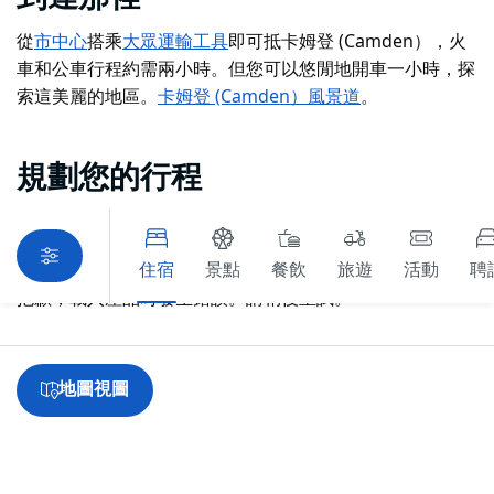
從
市中心
搭乘
大眾運輸工具
即可抵卡姆登 (Camden）
，火
車和公車行程約需兩小時。但您可以悠閒地開車一小時，探
索這美麗的地區。
卡姆登 (Camden）風景道
。
規劃您的行程
住宿
景點
餐飲
旅遊
活動
聘
抱歉，載入產品時發生錯誤。請稍後重試。
地圖視圖