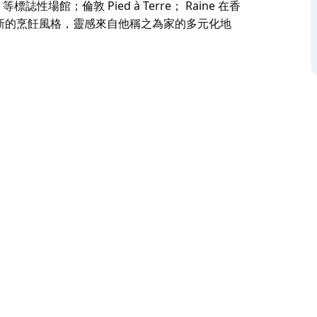
s 等標誌性場館；倫敦 Pied à Terre； Raine 在香
了包容性和創新的烹飪風格，靈感來自他稱之為家的多元化地
理念，配備季節性駐場廚師和改造後的 4 樓餐廳。
瞰海港大橋和雪梨歌劇院。
廳的前行政總廚，曾在 2018 年至 2024 年期間領導餐
 Quat’Saisons 等標誌性場館；倫敦 Pied à
etty's 餐廳中帶來了包容性和創新的烹飪風格，靈感來自他稱