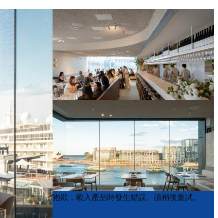
Product
Product
抱歉，載入產品時發生錯誤。請稍後重試。
List
List