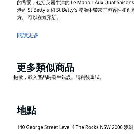
的背景，包括英國牛津的 Le Manoir Aux Quat’Saison
港的 St Betty's 和 St Betty's 餐廳中帶來
方。 可以在線預訂。
Canvas 為澳洲當代藝術博物館帶來了大膽的全新餐飲
Canvas 供應午餐，展示雪梨海港的最佳景觀，可俯
閱讀更多
目前掌舵的是 Josh Raine，他是著名 Tetsuya’s 餐
廳的廚房。擁有傑出的背景，包括英國牛津的 Le Manoir Aux
Terre； Raine 在香港的 St Betty's 和 St B
之為家的多元化地方。
Product
更多類似商品
List
可以在線預訂。
Product
抱歉，載入產品時發生錯誤。請稍後重試。
List
地點
140 George Street Level 4 The Rocks NSW 2000 澳洲