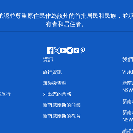
 NSW）承認並尊重原住民作為該州的首批居民和民族
有者和居住者。
Facebook
嘰
Youtube
Instagram
抖
Pinterest
資訊
我們
嘰
音
喳
旅行資訊
Visi
喳
無障礙雪梨
新南威
NS
路旅行
列出您的業務
新南
新南威爾斯的商業
新南威
新南威爾斯的教育
NS
繽紛