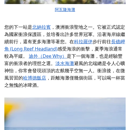
阿瓦隆海灘
您的下一站是
北納拉賓
，澳洲衝浪聖地之一。它被正式認定
為國家衝浪保護區，並培養出許多世界冠軍。沿著海岸線繼
續前行，還有更多海灘等著您。在
科拉羅伊
步行前往
長礁岬
角 (Long Reef Headland)
感受海浪的衝擊，夏季海浪通常
較為平緩。
迪外（Dee Why）
是下一個海灘，也是經驗豐
富的衝浪者的理想之選。
淡水海灘
避風的北端總是令人心曠
神怡，你常會發現頭頂的左舷幾乎空無一人。衝浪後，在微
風習習的
哈博德飯店
，距離海灘僅幾個街區，可以喝一杯當
之無愧的冰啤酒。