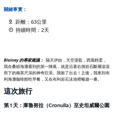
關鍵事實：
距離：63公里
持續時間：2天
Blainey 的專家建議：
隔天伊始，天空湛藍，西風輕柔，
我在桑頓海灘看到的第一陣風，就是沿著右側岩石斷層滾滾
而下的兩英尺深的神奇巨浪。我衝了出去！之後，我來到布
利海灘咖啡館吃早餐，又在布利岩石泳池裡暢遊一番。
這次旅行
第 1 天：庫魯努拉（Cronulla）至史坦威爾公園