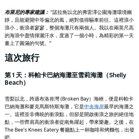
布萊尼的專家建議：
“諾拉角以北的弗雷澤公園海灘環境幽
靜，且能避開中等偏北的風，絕對值得驅車前往。這裡浪小
浪小，衝浪者寥寥，整個海灘只有兩個人。我以在兩英尺高
的海浪中盡情揮灑汗水，度過了一個小時，為精彩的第一天
畫上了圓滿的句號。”
這次旅行
第 1 天：科帕卡巴納海灘至雪莉海灘（Shelly
Beach）
雪梨以北，跨過布洛肯灣 (Broken Bay）海峽，便是科帕卡
巴納海灘和麥克馬斯特斯海灘，它是
中央海岸
最早的海灘之
一。這裡並非傳統的衝浪點，但卻是開啟衝浪之旅的絕佳地
點，一些齊肩高的衝浪者從南角躍起，帶來樂趣。之後，在
The Bee's Knees Eatery 餐廳點上一杯咖啡和烤麵包，出發
吧。