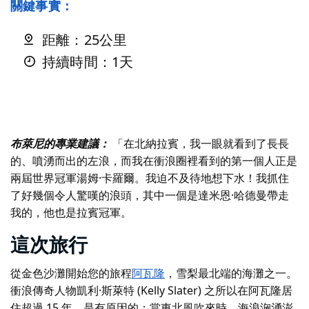
關鍵事實：
距離：25公里
持續時間：1天
布萊尼的專業建議：
「在北納拉賓，我一眼就看到了長長
的、噴湧而出的左浪，而我在衝浪圈裡看到的第一個人正是
兩屆世界冠軍湯姆·卡羅爾。我迫不及待地想下水！我抓住
了好幾個令人驚嘆的浪頭，其中一個是達米恩·哈德曼帶走
我的，他也是拉賓冠軍。
這次旅行
從金色沙灘開始您的旅程
阿瓦隆
，雪梨最北端的海灘之一。
衝浪傳奇人物凱利·斯萊特 (Kelly Slater) 之所以在阿瓦隆居
住超過 15 年，是有原因的；當東北風吹來時，海浪洶湧澎