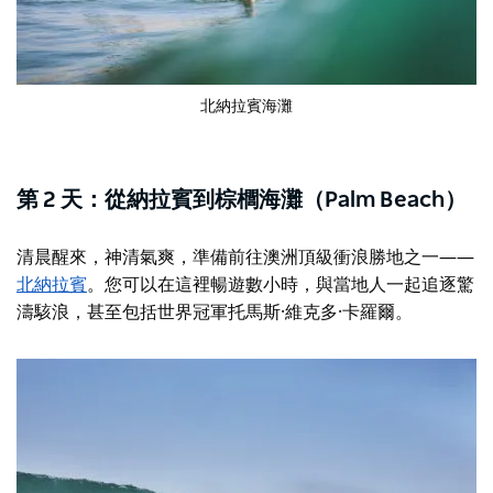
北納拉賓海灘
第 2 天：從納拉賓到棕櫚海灘（Palm Beach）
清晨醒來，神清氣爽，準備前往澳洲頂級衝浪勝地之一——
北納拉賓
。您可以在這裡暢遊數小時，與當地人一起追逐驚
濤駭浪，甚至包括世界冠軍托馬斯·維克多·卡羅爾。