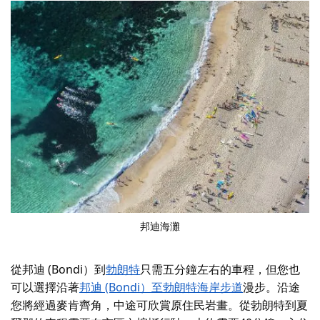
邦迪海灘
從邦迪 (Bondi）到
勃朗特
只需五分鐘左右的車程，但您也
可以選擇沿著
邦迪 (Bondi）至勃朗特海岸步道
漫步。沿途
您將經過麥肯齊角，中途可欣賞原住民岩畫。從勃朗特到夏