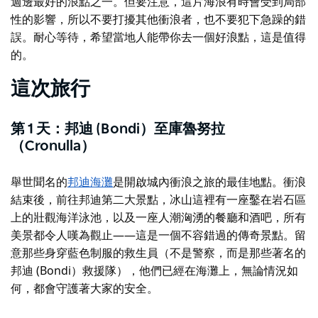
週邊最好的浪點之一。但要注意，這片海浪有時會受到局部
性的影響，所以不要打擾其他衝浪者，也不要犯下急躁的錯
誤。耐心等待，希望當地人能帶你去一個好浪點，這是值得
的。
這次旅行
第 1 天：邦迪 (Bondi）至庫魯努拉
（Cronulla）
舉世聞名的
邦迪海灘
是開啟城內衝浪之旅的最佳地點。衝浪
結束後，前往邦迪第二大景點，
冰山
這裡有一座鑿在岩石區
上的壯觀海洋泳池，以及一座人潮洶湧的餐廳和酒吧，所有
美景都令人嘆為觀止——這是一個不容錯過的傳奇景點。留
意那些身穿藍色制服的救生員（不是警察，而是那些著名的
邦迪 (Bondi）救援隊），他們已經在海灘上，無論情況如
何，都會守護著大家的安全。