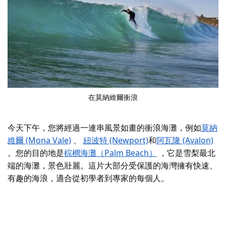
在莫納維爾衝浪
今天下午，您將經過一連串風景如畫的衝浪海灘，例如
莫納
維爾 (Mona Vale)
、
紐波特 (Newport)
和
阿瓦隆 (Avalon)
。您的目的地是
棕櫚海灘（Palm Beach）
，它是雪梨最北
端的海灘，景色壯麗。這片大部分受保護的海灣擁有快速、
有趣的海浪，適合從初學者到專家的每個人。