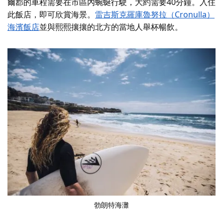
爾郡的車程需要在市區內蜿蜒行駛，大約需要40分鐘。入住
此飯店，即可欣賞海景。
雷吉斯克羅庫魯努拉（Cronulla）
海濱飯店
並與熙熙攘攘的北方的當地人舉杯暢飲。
勃朗特海灘