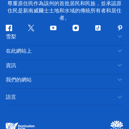
尊重原住民作為該州的首批居民和民族，並承認原
住民是新南威爾士土地和水域的傳統所有者和居住
者。
Facebook
嘰
Youtube
Instagram
抖
Pint
雪梨
嘰
音
喳
聯絡我們
在此網站上
喳
免責聲明
目的地
資訊
隱私
要做的事情
旅行資訊
Cookie 通知
我們的網站
新南威爾士州公路旅行
無障礙雪梨
使用條款
VisitNSW.com
活動
語言
列出您的業務
新南威爾士州旅遊局（Destination NSW）企業網站
住宿
新南威爾斯的商業
新南威爾士州商務活動
新南威爾斯的教育
新南威爾士州旅遊局（Destination NSW）媒體中心