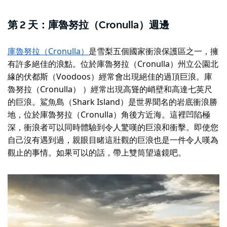
第 2 天：庫魯努拉（Cronulla）週邊
庫魯努拉（Cronulla）
是雪梨五個國家衝浪保護區之一，擁
有許多絕佳的浪點。位於庫魯努拉（Cronulla）州立公園北
緣的伏都斯（Voodoos）經常會出現絕佳的過頂巨浪。庫
魯努拉（Cronulla） ）經常出現高聳的峭壁和高達七英尺
的巨浪。鯊魚島（Shark Island）是世界聞名的岩底衝浪勝
地，位於庫魯努拉（Cronulla）角後方近海。這裡凹陷極
深，衝浪者可以同時體驗到令人驚嘆的巨浪和衝擊。即使您
自己沒有遇到過，親眼目睹這壯觀的巨浪也是一件令人嘆為
觀止的事情。如果可以的話，帶上雙筒望遠鏡吧。