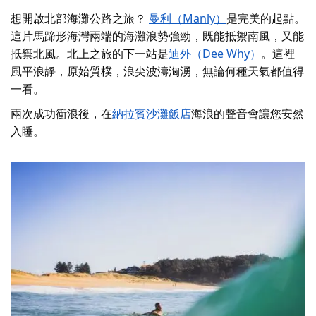
想開啟北部海灘公路之旅？
曼利（Manly）
是完美的起點。
這片馬蹄形海灣兩端的海灘浪勢強勁，既能抵禦南風，又能
抵禦北風。北上之旅的下一站是
迪外（Dee Why）
。這裡
風平浪靜，原始質樸，浪尖波濤洶湧，無論何種天氣都值得
一看。
兩次成功衝浪後，在
納拉賓沙灘飯店
海浪的聲音會讓您安然
入睡。