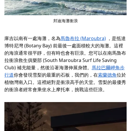
邦迪海灘衝浪
庫吉以南有一處海灘，名為
馬魯布拉 (Maroubra)
，是抵達
博特尼灣 (Botany Bay) 前最後一處面積較大的海灘。這裡
的海浪通常很平靜，但有時也會有巨浪。您可以在南馬魯布
拉衝浪救生俱樂部 (South Maroubra Surf Life Saving
Club) 補充能量，然後沿著海灘伸展身體。
馬拉巴爾岬角步
行道
你會發現雪梨的最重的石板，我們的，在
索蘭德角
位於
植物灣南入口。這裡絕對是衝浪高手的天堂。雪梨的最優秀
的衝浪者經常會乘坐水上摩托車，挑戰這些巨浪。