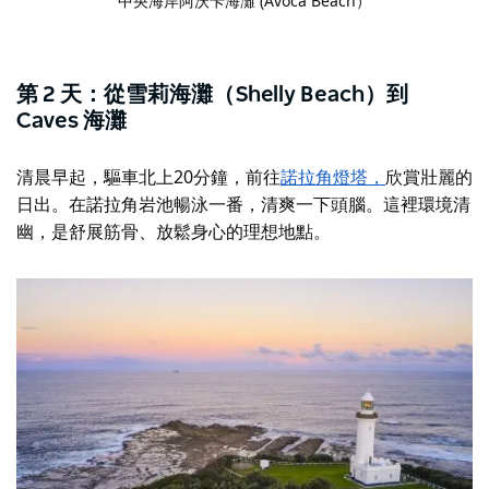
中央海岸阿沃卡海灘 (Avoca Beach）
第 2 天：從雪莉海灘（Shelly Beach）到
Caves 海灘
清晨早起，驅車北上20分鐘，前往
諾拉角燈塔
，
欣賞壯麗的
日出。在諾拉角岩池暢泳一番，清爽一下頭腦。這裡環境清
幽，是舒展筋骨、放鬆身心的理想地點。