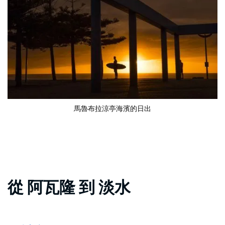
馬魯布拉涼亭海濱的日出
從 阿瓦隆 到 淡水