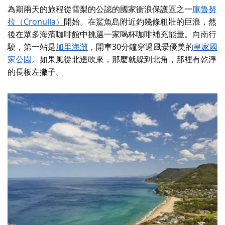
為期兩天的旅程從雪梨的公認的國家衝浪保護區之一
庫魯努
拉（Cronulla）
開始。在鯊魚島附近釣幾條粗壯的巨浪，然
後在眾多海濱咖啡館中挑選一家喝杯咖啡補充能量。向南行
駛，第一站是
加里海灘
，開車30分鐘穿過風景優美的
皇家國
家公園
。如果風從北邊吹來，那麼就躲到北角，那裡有乾淨
的長板左撇子。