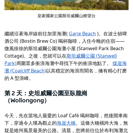
皇家國家公園斯坦威爾山瞭望台
繼續沿著海岸線前往加里海灘(
Garie Beach
)。在波士頓啤
酒公司 (Bostin Brew Co) 喝杯咖啡，入住今晚的住宿——
微風徐徐的斯坦威爾公園海灘小屋 (Stanwell Park Beach
Cottage)。之後，您就可以在
斯坦威爾公園 (Stanwell
Park)
周圍眾多衝浪海灘中尋找下午的衝浪地點了。
煤崖海
灘 (Coalcliff Beach)
以其穩定的海浪而聞名，擁有精心打磨
的 A 型浪峰。
第 2 天：史坦威爾公園至臥龍崗
（Wollongong）
今天，先在當地人最愛的 Loaf Café 喝杯咖啡，然後開車南
下，穿過令人嘆為觀止的
海崖大橋
。這條大橋橫跨大海，無
疑是維州風景最美的公路。清晨，您將前往位於布利海灘北