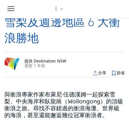
Toggle
家
文章
雪梨及週邊地區 6 大衝浪勝地
...
navigation
雪梨及週邊地區 6 大衝
浪勝地
提供 Destination NSW
更新 1 年前
分享
節省
與衝浪專家作家布萊尼·伍德漢姆一起探索雪
梨、中央海岸和臥龍崗（Wollongong）的頂級
衝浪之旅。尋找不容錯過的衝浪海灘、世界級
的海浪，甚至還能邂逅幾位冠軍衝浪者。