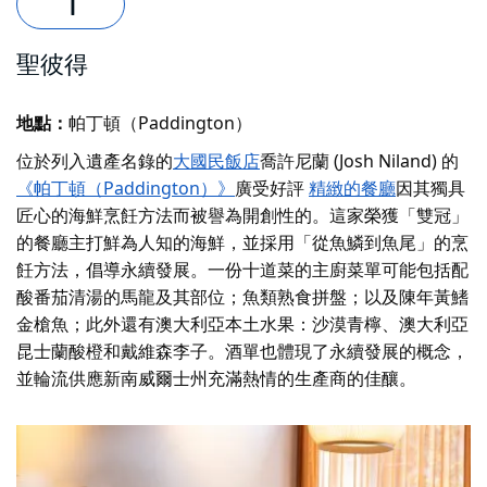
聖彼得
地點：
帕丁頓（Paddington）
位於列入遺產名錄的
大國民飯店
喬許尼蘭 (Josh Niland) 的
《帕丁頓（Paddington）》
廣受好評
精緻的餐廳
因其獨具
匠心的海鮮烹飪方法而被譽為開創性的。這家榮獲「雙冠」
的餐廳主打鮮為人知的海鮮，並採用「從魚鱗到魚尾」的烹
飪方法，倡導永續發展。一份十道菜的主廚菜單可能包括配
酸番茄清湯的馬龍及其部位；魚類熟食拼盤；以及陳年黃鰭
金槍魚；此外還有澳大利亞本土水果：沙漠青檸、澳大利亞
昆士蘭酸橙和戴維森李子。酒單也體現了永續發展的概念，
並輪流供應新南威爾士州充滿熱情的生產商的佳釀。