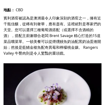
地點：
CBD
賓利
酒窖被認為是澳洲最令人印象深刻的酒窖之一，擁有近
千瓶佳釀，從稀有到奢華，應有盡有。這裡絕對是專家們的
天堂。您可以選擇三種葡萄酒搭配（或選擇不含酒精的
酒），搭配主廚兼聯合老闆 Brent Savage 精心打造的15道
菜品嚐菜單。一頓美餐可以從煙燻鰻魚奶油配黑奶油蛋捲開
始；然後是藍鰭金槍魚配奇異莓和檸檬桃金孃。 Rangers
Valley 牛臀肉則是令人驚豔的重頭戲。