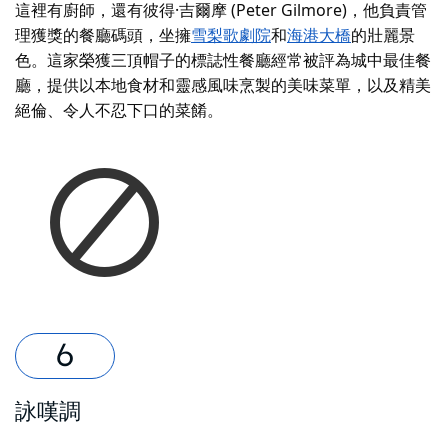
這裡有廚師，還有彼得·吉爾摩 (Peter Gilmore)，他負責管
理獲獎的餐廳
碼頭
，坐擁
雪梨歌劇院
和
海港大橋
的壯麗景
色
。這家榮獲三頂帽子的標誌性餐廳經常被評為城中最佳餐
廳，提供以本地食材和靈感風味烹製的美味菜單，以及精美
絕倫、令人不忍下口的菜餚。
詠嘆調