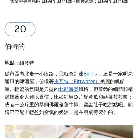
雪梨中央商務區 Eleven Barrack - 圖片來源：Eleven Barrack
伯特的
地點：
紐波特
從市區向北走一小段路，您就會到達
Bert's
，這是一家明亮
通風的啤酒屋，俯瞰著
皮瓦特（Pittwater）
美麗的帆船
港。輕鬆的氛圍是典型的
北部海灘
風格，但菜餚的細節和精
湛技藝令人難以置信，比如紅鯛魚片配黃瓜和蒔蘿莎莎醬；
或者一公斤重的草飼佛羅倫薩牛排。留點肚子吃甜點吧。朗
姆巴巴配上輕盈如空氣的奶油，是在餐桌旁製作的。