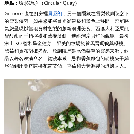
地點：
環形碼頭 （Circular Quay）
Gilmore 也在廚房裡
貝尼朗
，另一個隱藏在雪梨歌劇院之下
的雪梨傳奇。如果您能將目光從建築和景色上移開，菜單將
為您呈現以當地食材烹製的創新澳洲美食。西澳大利亞馬龍
配酸甜的手指檸檬和蕎麥薄餅；赫維灣扇貝餡的餛飩，最後
淋上 XO 醬和旱金蓮芽；肥美的牧場飼養馬雷瑪鴨與櫻桃、
黑莓和貢布胡椒搭配。歌劇院是雞尾酒菜單的靈感來源，飲
品以著名表演命名，從波本威士忌和香蕉麵包的胡桃夾子雞
尾酒到用曼奇諾櫻花苦艾酒、草莓和大黃調製的蝴蝶夫人。