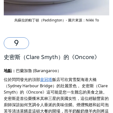
烏蘇拉的帕丁頓（Paddington）- 圖片來源：Nikki To
史密斯（Clare Smyth）的《Oncore》
地點：
巴蘭加魯 (Barangaroo）
位於閃閃發光的頂部
皇冠塔
飯店可欣賞雪梨海港大橋
（Sydney Harbour Bridge）的壯麗景色，
史密斯（Clare
Smyth）的《Oncore》
這可能是您一生難忘的美食之旅。
史密斯是首位榮獲米其林三星的英國女性，這位經驗豐富的
廚師深諳如何烹調令人垂涎的美味佳餚。煙燻鴨翅和起司泡
芙等清淡菜餚是這頓大餐的開場，而羊奶酸奶燉羊肉則將這