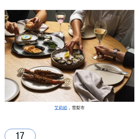
艾莉婭
，雪梨市