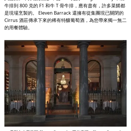
牛排到 800 克的 F1 和牛 T 骨牛排，應有盡有，許多菜餚都
是現場烹製的。 Eleven Barrack 還擁有從集團現已關閉的
Cirrus 酒莊傳承下來的稀有特釀葡萄酒，為您帶來獨一無二
的用餐體驗。