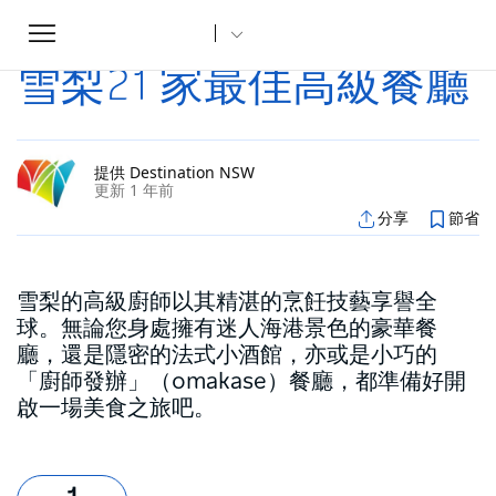
Toggle
家
文章
雪梨21 家最佳高級餐廳
...
navigation
雪梨21 家最佳高級餐廳
提供 Destination NSW
更新 1 年前
分享
節省
雪梨的高級廚師以其精湛的烹飪技藝享譽全
球。無論您身處擁有迷人海港景色的豪華餐
廳，還是隱密的法式小酒館，亦或是小巧的
「廚師發辦」（omakase）餐廳，都準備好開
啟一場美食之旅吧。