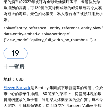
榮的酒單於2022年被評為全球最佳酒店酒單。餐廳位於鯨
魚海灘的高處，可180度欣賞綠樹成蔭的岬角環繞著令人嘆
為觀止的海岸。景色如此優美，私人陽台通常被預訂用於求
婚。
splay="entity_reference：entity_reference_entity_view"
data-entity-embed-display-settings="
{"view_mode":"gallery_full_width_no_thumbnail"}">
十一營房
地點：
CBD
Eleven Barrack
是 Bentley 集團旗下最新開幕的餐廳，位於
市中心的豪華牛排館。 50 道菜的菜單上，從盛滿冰塊的銀
質湯碗盛放的魚子醬，到用柴火烤架烹製的蛋白質，無不令
人驚艷。牛排種類繁多，從 240 克的 Rangers Valley 平底