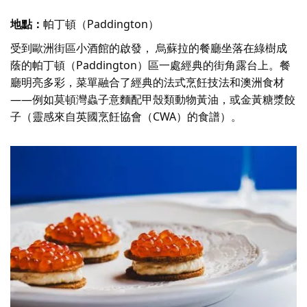
地點：
帕丁頓（Paddington）
受到歐洲街區小酒館的啟發，
烏蘇拉的
餐廳坐落在綠樹成
蔭的帕丁頓（Paddington）區一處經典的街角露台上。餐
廳明亮多彩，菜單融合了經典的法式烹飪技法和澳洲食材
——例如莫頓灣蟲子意麵配甲殼類動物黃油，或金黃糖漿餃
子（靈感來自英國烹飪協會（CWA）的食譜）。