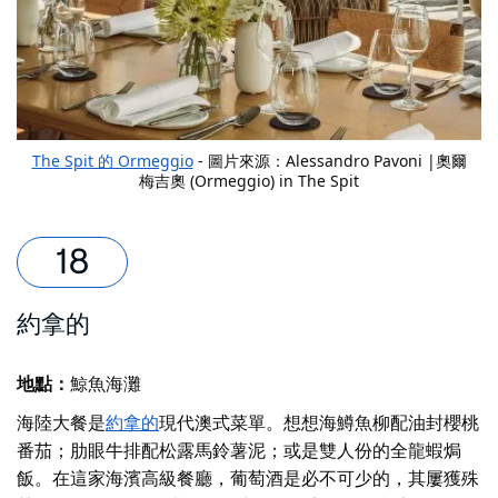
The Spit 的 Ormeggio
- 圖片來源：Alessandro Pavoni |奧爾
梅吉奧 (Ormeggio) in The Spit
約拿的
地點：
鯨魚海灘
海陸大餐是
約拿的
現代澳式菜單。想想海鱒魚柳配油封櫻桃
番茄；肋眼牛排配松露馬鈴薯泥；或是雙人份的全龍蝦焗
飯。在這家海濱高級餐廳，葡萄酒是必不可少的，其屢獲殊