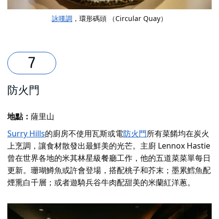
詠嘆調
，環形碼頭 （Circular Quay）
防火門
地點：
薩里山
Surry Hills
的
廚房不使用瓦斯或電
防火門
所有菜餚均在炭火
上烹調，讓食材散發出最鮮美的光芒。主廚 Lennox Hastie
曾在世界各地的米其林星級餐廳工作，他的五道菜菜單每日
更新。珊瑚鱒魚或許會登場，搭配桃子和芥末；墨累鱈魚配
煙熏白千層；或者遊騎兵谷牛肉配甜美的米蘭紅洋蔥。