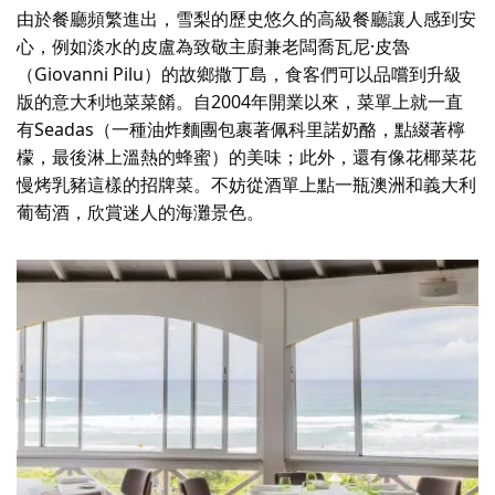
由於餐廳頻繁進出，雪梨的歷史悠久的高級餐廳讓人感到安
心，例如
淡水的皮盧
為致敬主廚兼老闆喬瓦尼·皮魯
（Giovanni Pilu）的故鄉撒丁島，食客們可以品嚐到升級
版的意大利地菜菜餚。自2004年開業以來，菜單上就一直
有Seadas（一種油炸麵團包裹著佩科里諾奶酪，點綴著檸
檬，最後淋上溫熱的蜂蜜）的美味；此外，還有像花椰菜花
慢烤乳豬這樣的招牌菜。不妨從酒單上點一瓶澳洲和義大利
葡萄酒，欣賞迷人的海灘景色。