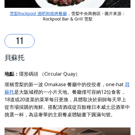
雪梨Rockpool 酒吧和燒烤餐廳
，雪梨中央商務區 - 圖片來源：
Rockpool Bar & Grill 雪梨
貝蘇托
地點：
環形碼頭 （Circular Quay）
堪稱雪梨的新一波 Omakase 餐廳中的佼佼者，one-hat
貝
蘇托
是大阪城裡的一小片天地。餐廳僅可容納12位食客，
18道或20道菜的菜單每日更換，具體取決於廚師每天早上
從市場採購的海鮮。搭配清酒或從百餘種日本威士忌酒單中
挑選一杯，為這奢華的主廚餐桌體驗畫下圓滿句號。