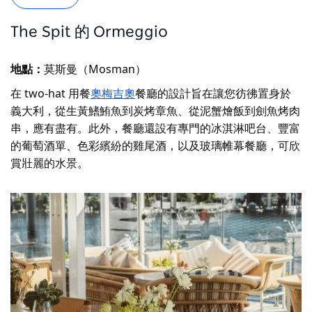
The Spit 的 Ormeggio
地點：
莫斯曼（Mosman）
在 two-hat 用餐
奧梅吉奧
餐廳的設計旨在讓您彷彿置身於
義大利，從生黃鰭鮪魚到炭烤章魚、從泥蟹燴飯到劍魚烤肉
串，應有盡有。此外，餐廳還設有專門的冰淇淋吧台、豐富
的葡萄酒單、色彩繽紛的雞尾酒，以及玻璃帷幕餐廳，可欣
賞壯麗的水景。