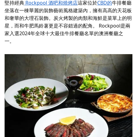
堅持經典
Rockpool 酒吧和燒烤店
這家位於
CBD的
牛排餐廳
坐落在一棟華麗的裝飾藝術風格建築內，擁有高高的天花板
和奢華的大理石裝飾。炭火烤製的肉類和海鮮是菜單上的明
星，而和牛肥馬鈴薯更是不容錯過的配角。 Rockpool是兩
家入選2024年全球十大最佳牛排餐廳名單的澳洲餐廳之
一。