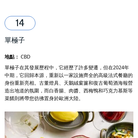
單極子
地點：
CBD
單極子
在其發展歷程中，它經歷了許多變遷，但在2024年
中期，它回歸本源，重新以一家設施齊全的高級法式餐廳的
身份重新亮相。古董燈具、天鵝絨窗簾和復古葡萄酒海報營
造出地道的氛圍，而白香腸、肉醬、西梅鴨和巧克力慕斯等
菜餚則將帶您彷彿置身於歐洲大陸。