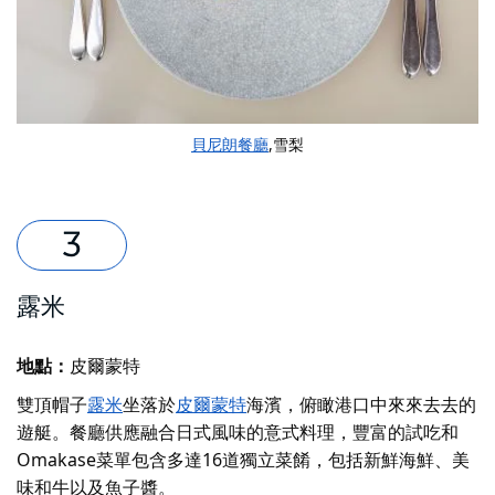
貝尼朗餐廳
,雪梨
露米
地點：
皮爾蒙特
雙頂帽子
露米
坐落於
皮爾蒙特
海濱
，俯瞰港口中來來去去的
遊艇。餐廳供應融合日式風味的意式料理，豐富的試吃和
Omakase菜單包含多達16道獨立菜餚，包括新鮮海鮮、美
味和牛以及魚子醬。